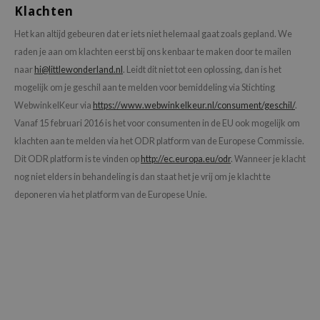
Klachten
chaamsverzorging
ila Co
Groene Thee
Het kan altijd gebeuren dat er iets niet helemaal gaat zoals gepland. We
pverzorging
rr Cosmetics
Zoethout
raden je aan om klachten eerst bij ons kenbaar te maken door te mailen
cessoires
rulab
Beta-glucan
naar
hi@littlewonderland.nl
. Leidt dit niet tot een oplossing, dan is het
ni verzorgingsproducten
 Lab
Centella Asiatica
mogelijk om je geschil aan te melden voor bemiddeling via Stichting
WebwinkelKeur via
https://www.webwinkelkeur.nl/consument/geschil/
.
pplementen
auty of Joseon
PDRN
Vanaf 15 februari 2016 is het voor consumenten in de EU ook mogelijk om
ts / Giftcard
llaMonster
Azelaic Acid
klachten aan te melden via het ODR platform van de Europese Commissie.
lflower
Mandelic Acid
Dit ODR platform is te vinden op
http://ec.europa.eu/odr
. Wanneer je klacht
nton
nog niet elders in behandeling is dan staat het je vrij om je klacht te
deponeren via het platform van de Europese Unie.
oré
ack Rouge
the
najour
tish M
eno