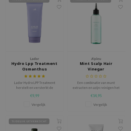
RMA:B
leashia
mbuzin
HI
e Potions
essed Moon
ine
Lador
A'pieu
Hydro Lpp Treatment
Mint Scalp Hair
ora
Osmanthus
Vinegar
lorgram
Lador Hydro LPP Treatment
Een combinatie van munt
xir
herstelt en versterkt de
extracten en azijn reinigen het
haarstructuur, beschermt
haar, verlichten jeuk en
IN&LAB
€9,99
€14,95
tegen schade, en maakt het
balanceren de talg productie
ling Bird
haar glanzend en zijdezacht.
van de hoofdhuid.
Vergelijk
Vergelijk
CREA &Honey
edly
TIJDELIJK UITVERKOCHT
Tir