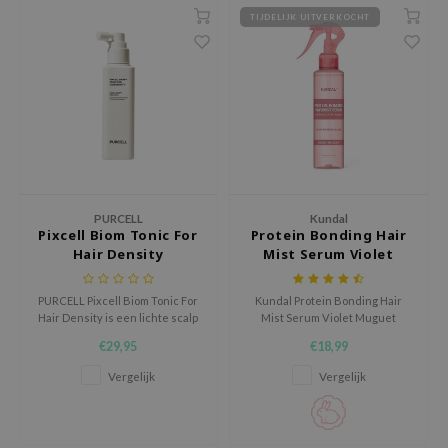
hto Mentholatum
TIJDELIJK UITVERKOCHT
mand
und Lab
LB
cret Key
iseido
ris
PURCELL
Kundal
infood
Pixcell Biom Tonic For
Protein Bonding Hair
IN1004
Hair Density
Mist Serum Violet
Muguet
inRx LAB
PURCELL Pixcell Biom Tonic For
Kundal Protein Bonding Hair
P
Hair Density is een lichte scalp
Mist Serum Violet Muguet
tonic voor de hoofdhuid die
hydrateert, versterkt en
me By Mi
€29,95
€18,99
hydratatie, comfort en een
beschermt het haar met een
frisse verzorgende boost geeft.
vegan bifasische formule. Met
Vergelijk
Vergelijk
B
eiwitten, ceramiden en
botanische extracten voorkomt
ank You Farmer
het gespleten haarpunten en
geeft het zachtheid en glans.
e Face Shop