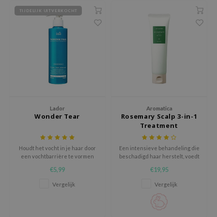
ehan
TIJDELIJK UITVERKOCHT
ntree
s Skin
NIK
n Skin
jun
solution
Lador
Aromatica
miso
Wonder Tear
Rosemary Scalp 3-in-1
Treatment
irs
avuu
Houdt het vocht in je haar door
Een intensieve behandeling die
een vochtbarrière te vormen
beschadigd haar herstelt, voedt
elf
en de geïrriteerde hoofdhuid
€5,99
€19,95
se
kalmeert.
Vergelijk
Vergelijk
ndal
dor