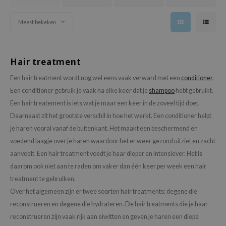
oel
tras
Meest bekeken
owus
 Reju-All
Hair treatment
gredients
Een hair treatment wordt nog wel eens vaak verward met een
conditioner
.
ydoll
Een conditioner gebruik je vaak na elke keer dat je
shampoo
hebt gebruikt.
ntellian24
Een hair treatement is iets wat je maar een keer in de zoveel tijd doet.
Daarnaast zit het grootste verschil in hoe het werkt. Een conditioner helpt
owpure
je haren vooral vanaf de buitenkant. Het maakt een beschermend en
ower Mate
voedend laagje over je haren waardoor het er weer gezond uitziet en zacht
ist
aanvoelt. Een hair treatment voedt je haar dieper en intensiever. Het is
rka
daarom ook niet aan te raden om vaker dan één keer per week een hair
treatment te gebruiken.
Over het algemeen zijn er twee soorten hair treatments: degene die
reconstrueren en degene die hydrateren. De hair treatments die je haar
reconstrueren zijn vaak rijk aan eiwitten en geven je haren een diepe