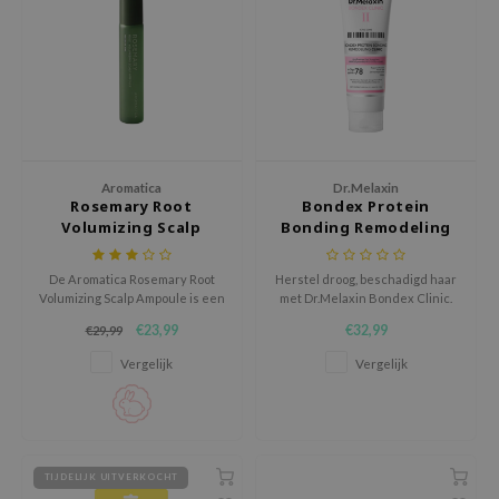
jar
dicube
s de BAHA
ren
ybyred
Aromatica
Dr.Melaxin
encia
Rosemary Root
Bondex Protein
Volumizing Scalp
Bonding Remodeling
udio 17
Ampoule
Clinic
ly
De Aromatica Rosemary Root
Herstel droog, beschadigd haar
Volumizing Scalp Ampoule is een
met Dr.Melaxin Bondex Clinic.
odance
verfrissende,
Versterkt haarbindingen,
€23,99
€32,99
€29,99
geconcentreerde
vermindert pluis en brengt
ja
hoofdhuidverzorging die
glans terug voor veerkrachtig
Vergelijk
Vergelijk
dunner wordend haar versterkt
haar.
en de hoofdhuid nieuw leven
VEBLUE
inblaast.
o
use of Hur
TIJDELIJK UITVERKOCHT