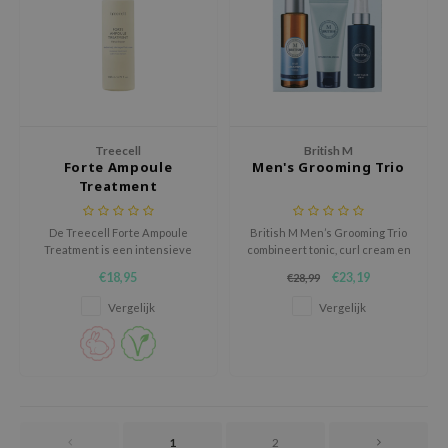
AAH
RCELL
EMORLAB
.Melaxin
Treecell
British M
amisa
Forte Ampoule
Men's Grooming Trio
nyo
Treatment
apuri
De Treecell Forte Ampoule
British M Men’s Grooming Trio
ture Republic
Treatment is een intensieve
combineert tonic, curl cream en
herstellende haarbehandeling
haarspray. Voor volume,
ev
€18,95
€23,19
€28,99
speciaal ontwikkeld voor ernstig
gedefinieerde krullen en
beschadigd, droog en breekbaar
langdurige fixatie zonder
tseline
Vergelijk
Vergelijk
haar.
residu.
 Placosmetics
roid
ecell
ixir
1
2