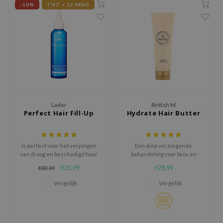
-10%
THT < 12 MND
ecipe
dia
 Skin
odal
nskin
ruharu Wonder
Lador
British M
imish
Perfect Hair Fill-Up
Hydrate Hair Butter
ika Holika
GGEE
Is perfect voor het verjongen
Een diep verzorgende
Dew Care
van droog en beschadigd haar
behandeling voor bros en
beschadigd haar.
€35,99
€28,99
€39,99
iyoon
Vergelijk
Vergelijk
m From
deed Labs
isfree