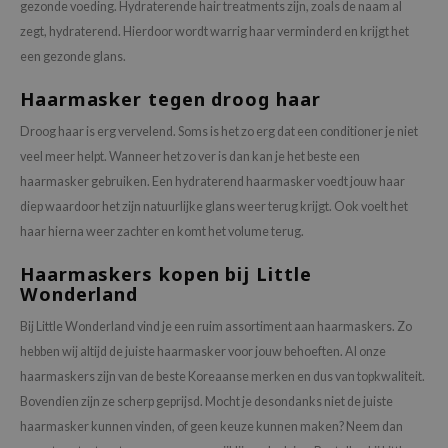
gezonde voeding. Hydraterende hair treatments zijn, zoals de naam al
zegt, hydraterend. Hierdoor wordt warrig haar verminderd en krijgt het
een gezonde glans.
Haarmasker tegen droog haar
Droog haar is erg vervelend. Soms is het zo erg dat een conditioner je niet
veel meer helpt. Wanneer het zo ver is dan kan je het beste een
haarmasker gebruiken. Een hydraterend haarmasker voedt jouw haar
diep waardoor het zijn natuurlijke glans weer terug krijgt. Ook voelt het
haar hierna weer zachter en komt het volume terug.
Haarmaskers kopen bij Little
Wonderland
Bij Little Wonderland vind je een ruim assortiment aan haarmaskers. Zo
hebben wij altijd de juiste haarmasker voor jouw behoeften. Al onze
haarmaskers zijn van de beste Koreaanse merken en dus van topkwaliteit.
Bovendien zijn ze scherp geprijsd. Mocht je desondanks niet de juiste
haarmasker kunnen vinden, of geen keuze kunnen maken? Neem dan