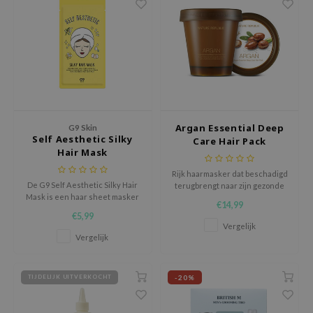
tch Me Patch
ZIGAE MANSION
e-Day's You
SECRET
nell
ndsay
Argan Essential Deep
G9 Skin
QUALBERRY
Self Aesthetic Silky
Care Hair Pack
Hair Mask
YTH
Rijk haarmasker dat beschadigd
ka
De G9 Self Aesthetic Silky Hair
terugbrengt naar zijn gezonde
Mask is een haar sheet masker
staat.
nhalla
€14,99
zit vol met vitamines uit o.a. olijf
€5,99
olie, honing en eierdooiers om
aye
Vergelijk
je haar intens te voeden.
Vergelijk
ganifect
ee
-20%
TIJDELIJK UITVERKOCHT
ernative Stereo
nce