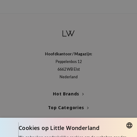
Hoofdkantoor / Magazijn:
Peppelenbos 12
6662 WB Elst
Nederland
Hot Brands
Top Categories
Blogs
Cookies op Little Wonderland
Info