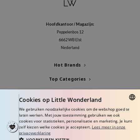
isfree
ehan
Hoofdkantoor / Magazijn:
ntree
Peppelenbos 12
s Skin
6662 WB Elst
NIK
Nederland
n Skin
jun
Hot Brands
solution
Top Categories
miso
irs
Blogs
Cookies op Little Wonderland
avuu
Info
We gebruiken noodzakelijke cookies om de webshop goed te
elf
DUTCH
laten werken. Met jouw toestemming gebruiken we ook
cookies voor statistieken, personalisatie en marketing. Je kunt
se
ENGLISH
zelf kiezen welke cookies je accepteert.
Lees meer in onze
ndal
privacyverklaring
VOORKEUREN KIEZEN