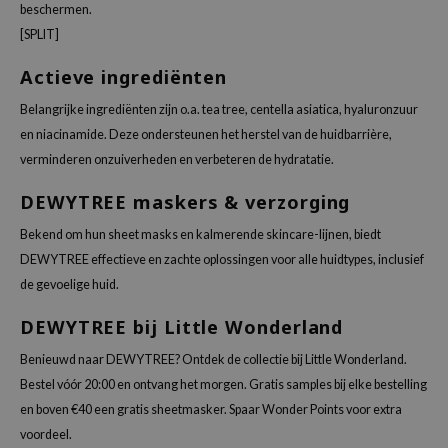
beschermen.
 Wishtrend
[SPLIT]
limax
Actieve ingrediënten
IO
SRX
Belangrijke ingrediënten zijn o.a. tea tree, centella asiatica, hyaluronzuur
en niacinamide. Deze ondersteunen het herstel van de huidbarrière,
riya
verminderen onzuiverheden en verbeteren de hydratatie.
ewytree
DEWYTREE maskers & verzorging
ctor.G
Bekend om hun sheet masks en kalmerende skincare-lijnen, biedt
DEWYTREE effectieve en zachte oplossingen voor alle huidtypes, inclusief
uble Dare
de gevoelige huid.
 Althea
DEWYTREE bij Little Wonderland
 Ceuracle
zavecca
Benieuwd naar DEWYTREE? Ontdek de collectie bij Little Wonderland.
Bestel vóór 20:00 en ontvang het morgen. Gratis samples bij elke bestelling
bryolisse
en boven €40 een gratis sheetmasker. Spaar Wonder Points voor extra
ude House
voordeel.