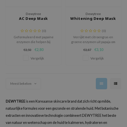
chaamsverzorging
ila Co
Groene Thee
Dewytree
Dewytree
pverzorging
rr Cosmetics
Zoethout
AC Deep Mask
Whitening Deep Mask
cessoires
rulab
Beta-glucan
(0)
(0)
ni verzorgingsproducten
 Lab
Centella Asiatica
Geformuleerd met papaïne
Verrijkt met citroengras en
enzymen die helpen bij
groene enzymen uit papaja om
pplementen
auty of Joseon
PDRN
exfoliëren en de opname van
doffe huid te transformeren in
€2,80
€3,10
€3,50
€3,87
ts / Giftcard
llaMonster
Azelaic Acid
huidessentie, terwijl
een mooie heldere huid.
pepermunt een reinigend
Vergelijk
Vergelijk
lflower
Mandelic Acid
effect heeft voor de
geïrriteerde huid.
nton
oré
Meest bekeken
ack Rouge
the
DEWYTREE
is een Koreaanse skincare brand dat zich richt op milde,
najour
natuurlijke formules voor een gezonde en stralende huid. Met botanische
tish M
extracten en innovatieve technologie combineert DEWYTREE het beste
eno
van natuur en wetenschap om de huid te kalmeren, hydrateren en