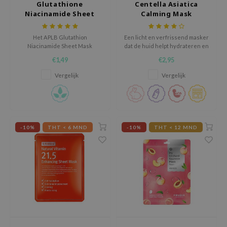
Glutathione
Centella Asiatica
jar
Niacinamide Sheet
Calming Mask
Mask
dicube
Het APLB Glutathion
Een licht en verfrissend masker
s de BAHA
Niacinamide Sheet Mask
dat de huid helpt hydrateren en
hydrateert en verheldert met
kalmeren
ren
€1,49
€2,95
nano-ingrediënten en een
verzachtend rijstextract.
ybyred
Vergelijk
Vergelijk
encia
udio 17
ly
-10%
THT < 6 MND
-10%
THT < 12 MND
odance
ja
VEBLUE
o
use of Hur