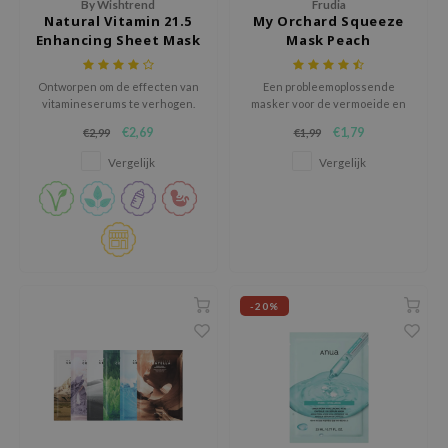
By Wishtrend
Frudia
tch Me Patch
Natural Vitamin 21.5
My Orchard Squeeze
Enhancing Sheet Mask
Mask Peach
ZIGAE MANSION
e-Day's You
Ontworpen om de effecten van
Een probleemoplossende
SECRET
vitamineserums te verhogen.
masker voor de vermoeide en
doffe huid.
€2,69
€1,79
€2,99
€1,99
nell
Vergelijk
Vergelijk
ndsay
QUALBERRY
YTH
ka
nhalla
-20%
aye
ganifect
ee
ernative Stereo
nce