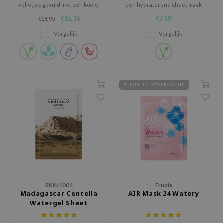
hto Mentholatum
velletjes gevuld met een koele,
een hydraterend sheet mask
hydraterende essence verrijkt
dat de huid in 15 minuten een
mand
€15,16
€7,50
€18,95
met sojaboonfermentatie-
frisse vochtboost geeft.
extract voor een fris
und Lab
Vergelijk
Vergelijk
aanvoelende huid.
LB
cret Key
iseido
TIJDELIJK UITVERKOCHT
ris
infood
IN1004
inRx LAB
P
me By Mi
SKIN1004
Frudia
B
Madagascar Centella
AIR Mask 24 Watery
Watergel Sheet
ank You Farmer
Ampoule Mask
e Face Shop