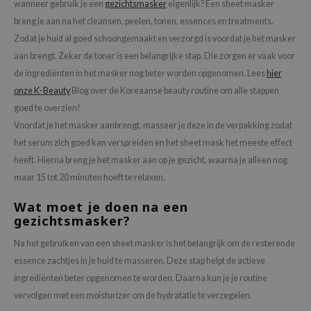
wanneer gebruik je een
gezichtsmasker
eigenlijk? Een sheet masker
breng je aan na het cleansen, peelen, tonen, essences en treatments.
Zodat je huid al goed schoongemaakt en verzorgd is voordat je het masker
aan brengt. Zeker de toner is een belangrijke stap. Die zorgen er vaak voor
de ingrediënten in het masker nog beter worden opgenomen. Lees
hier
onze K-Beauty
Blog over de Koreaanse beauty routine om alle stappen
goed te overzien!
Voordat je het masker aanbrengt, masseer je deze in de verpakking zodat
het serum zich goed kan verspreiden en het sheet mask het meeste effect
heeft. Hierna breng je het masker aan op je gezicht, waarna je alleen nog
maar 15 tot 20 minuten hoeft te relaxen.
Wat moet je doen na een
gezichtsmasker?
Na het gebruiken van een sheet masker is het belangrijk om de resterende
essence zachtjes in je huid te masseren. Deze stap helpt de actieve
ingrediënten beter opgenomen te worden. Daarna kun je je routine
vervolgen met een moisturizer om de hydratatie te verzegelen.