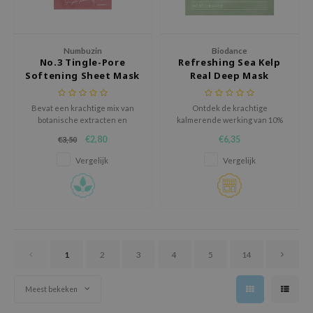
oel
tras
Numbuzin
Biodance
owus
No.3 Tingle-Pore
Refreshing Sea Kelp
Softening Sheet Mask
Real Deep Mask
 Reju-All
gredients
Bevat een krachtige mix van
Ontdek de krachtige
ydoll
botanische extracten en
kalmerende werking van 10%
huidversterkende
zeewier met het Biodance
ntellian24
€2,80
€6,35
€3,50
ingrediënten voor een
Refreshing Sea Kelp Real Deep
zichtbaar verbeterde teint.
Mask– een hydraterend
Vergelijk
Vergelijk
owpure
hydrogelmasker dat de huid
verzacht, in balans brengt en
ower Mate
intens hydrateert.
ist
rka
1
2
3
4
5
14
Meest bekeken