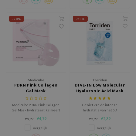
 Wishtrend
limax
-20%
-20%
IO
SRX
riya
wytree
ctor.G
uble Dare
 Althea
Medicube
Torriden
PDRN Pink Collagen
DIVE-IN Low Molecular
 Ceuracle
Gel Mask
Hyaluronic Acid Mask
Pack
zavecca
Medicube PDRN Pink Collagen
Geniet van de intense
bryolisse
Gel Mask hydrateert, kalmeert
hydratatie van het 5D
en versterkt de huidbarrière.
hyaluronzuur complex van de
ude House
€4,79
€2,39
€5,99
€2,99
Vermindert roodheid en
Torriden - DIVE-IN Low
irritatie, voor een zachte,
Molecular Hyaluronic Acid
olio
Vergelijk
Vergelijk
stralende huid. Cruelty-free en
Mask Pack.
oir
geurvrij, dit 1-delige masker is