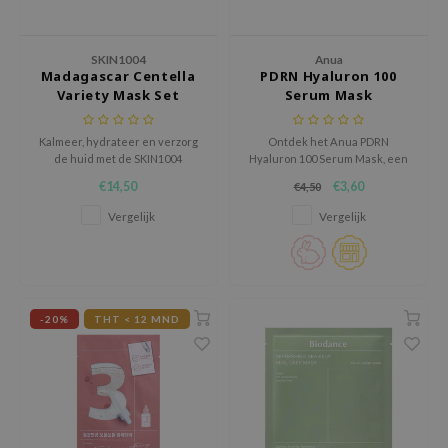
AAH
RCELL
SKIN1004
Anua
Madagascar Centella
PDRN Hyaluron 100
EMORLAB
Variety Mask Set
Serum Mask
.Melaxin
Kalmeer, hydrateer en verzorg
Ontdek het Anua PDRN
amisa
de huid met de SKIN1004
Hyaluron 100 Serum Mask, een
Madagascar Centella Variety
intensief hydraterend
nyo
€14,50
€3,60
€4,50
Mask Set, een complete set met
sheetmasker verrijkt met PDRN,
zes verschillende sheet masks
11 soorten hyaluronzuur en
apuri
Vergelijk
Vergelijk
voor verschillende
gehydrolyseerd collageen.
huidbehoeften.
ture Republic
ev
tseline
-20%
THT < 12 MND
 Placosmetics
roid
ecell
ixir