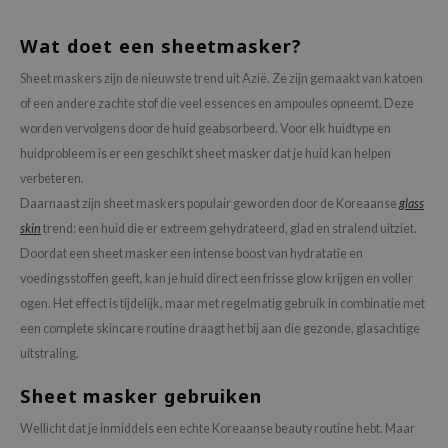
Wat doet een sheetmasker?
Sheet maskers zijn de nieuwste trend uit Azië. Ze zijn gemaakt van katoen
of een andere zachte stof die veel essences en ampoules opneemt. Deze
worden vervolgens door de huid geabsorbeerd. Voor elk huidtype en
huidprobleem is er een geschikt sheet masker dat je huid kan helpen
verbeteren.
Daarnaast zijn sheet maskers populair geworden door de Koreaanse
glass
skin
trend: een huid die er extreem gehydrateerd, glad en stralend uitziet.
Doordat een sheet masker een intense boost van hydratatie en
voedingsstoffen geeft, kan je huid direct een frisse glow krijgen en voller
ogen. Het effect is tijdelijk, maar met regelmatig gebruik in combinatie met
een complete skincare routine draagt het bij aan die gezonde, glasachtige
uitstraling.
Sheet masker gebruiken
Wellicht dat je inmiddels een echte Koreaanse beauty routine hebt. Maar