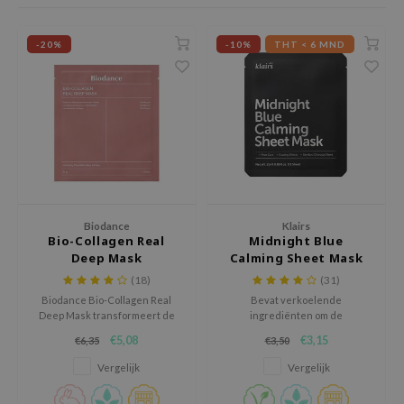
ila Co
Groene Thee
nnebrand
-20%
-10%
THT < 6 MND
rr Cosmetics
Zoethout
chaamsverzorging
rulab
Beta-glucan
pverzorging
 Lab
Centella Asiatica
cessoires
auty of Joseon
PDRN
ni verzorgingsproducten
llaMonster
Azelaic Acid
pplementen
lflower
Mandelic Acid
ts / Giftcard
nton
Biodance
Klairs
Bio-Collagen Real
Midnight Blue
oré
Deep Mask
Calming Sheet Mask
ack Rouge
(18)
(31)
Biodance Bio-Collagen Real
Bevat verkoelende
the
Deep Mask transformeert de
ingrediënten om de
najour
huid 's nachts met diverse
oververhitte, onrustige huid te
€5,08
€3,15
€6,35
€3,50
hydraterende, verhelderende
kalmeren.
tish M
en anti-aging ingrediënten.
Vergelijk
Vergelijk
eno