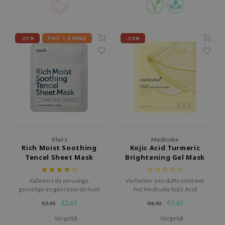
perfect voor gevoelige huid.
ecipe
dia
-25%
THT < 6 MND
-20%
 Skin
odal
nskin
ruharu Wonder
imish
ika Holika
Klairs
Medicube
GGEE
Rich Moist Soothing
Kojic Acid Turmeric
Dew Care
Tencel Sheet Mask
Brightening Gel Mask
iyoon
Kalmeert de onrustige,
Verhelder een doffe teint met
m From
gevoelige en geïrriteerde huid.
het Medicube Kojic Acid
Bevat diverse verzorgende,
Turmeric Brightening Gel Mask,
deed Labs
€2,63
€3,60
€3,50
€4,50
kalmerende ingrediënten die
een masker boordevol actieve
de huidbarrière helpen
ingrediënten zoals kojinezuur,
isfree
Vergelijk
Vergelijk
herstellen. Dit sheet masker is
kurkuma-extract en