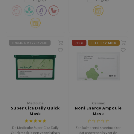
gom
arecipe
neige
CQUEEN
ke P:rem
-10%
THT < 12 MND
TIJDELIJK UITVERKOCHT
monde
sil
ry May
diheal
dipeel
mebox
guhara
Medicube
Celimax
Super Cica Daily Quick
Noni Energy Ampoule
seEnScene
Mask
Mask
ssha
De Medicube Super Cica Daily
Een kalmerend sheetmasker
zon
Quick Mask is een veganistisch
dat ontworpen is voor de