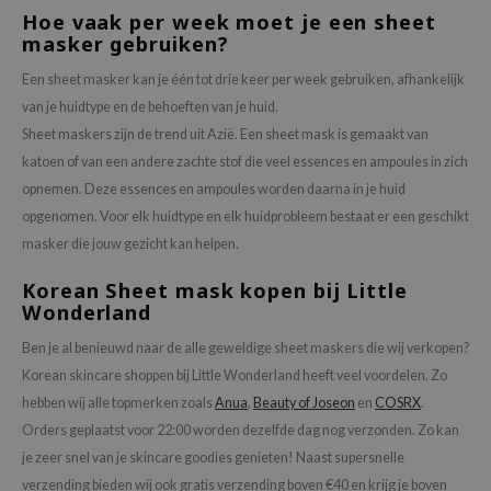
Hoe vaak per week moet je een sheet
masker gebruiken?
Een sheet masker kan je één tot drie keer per week gebruiken, afhankelijk
van je huidtype en de behoeften van je huid.
Sheet maskers zijn de trend uit Azië. Een sheet mask is gemaakt van
katoen of van een andere zachte stof die veel essences en ampoules in zich
opnemen. Deze essences en ampoules worden daarna in je huid
opgenomen. Voor elk huidtype en elk huidprobleem bestaat er een geschikt
masker die jouw gezicht kan helpen.
Korean Sheet mask kopen bij Little
Wonderland
Ben je al benieuwd naar de alle geweldige sheet maskers die wij verkopen?
Korean skincare shoppen bij Little Wonderland heeft veel voordelen. Zo
hebben wij alle topmerken zoals
Anua
,
Beauty of Joseon
en
COSRX
.
Orders geplaatst voor 22:00 worden dezelfde dag nog verzonden. Zo kan
je zeer snel van je skincare goodies genieten! Naast supersnelle
verzending bieden wij ook gratis verzending boven €40 en krijg je boven