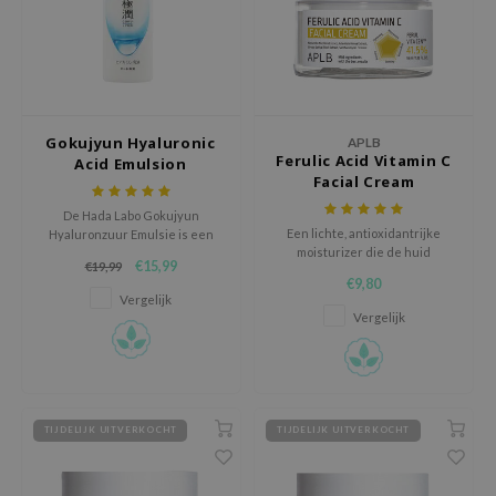
hto Mentholatum
mand
und Lab
LB
Gokujyun Hyaluronic
cret Key
APLB
Ferulic Acid Vitamin C
Acid Emulsion
iseido
Facial Cream
ris
De Hada Labo Gokujyun
Een lichte, antioxidantrijke
Hyaluronzuur Emulsie is een
infood
moisturizer die de huid
meervoudig bekroonde,
€15,99
€19,99
verheldert, hydrateert en
geurloze moisturizer die de
IN1004
€9,80
beschermt voor een stralende,
huid diep hydrateert en de
Vergelijk
gladde teint.
textuur verbetert.
inRx LAB
Vergelijk
P
me By Mi
B
TIJDELIJK UITVERKOCHT
TIJDELIJK UITVERKOCHT
ank You Farmer
e Face Shop