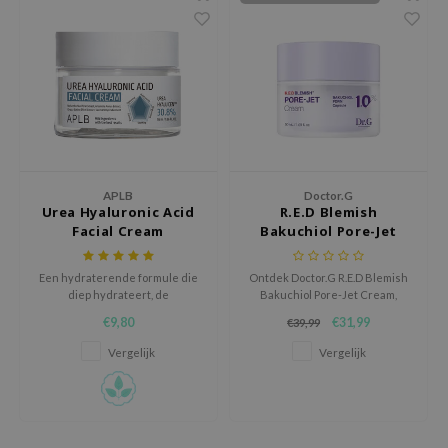
AAH
RCELL
EMORLAB
.Melaxin
amisa
nyo
APLB
Doctor.G
Urea Hyaluronic Acid
R.E.D Blemish
apuri
Facial Cream
Bakuchiol Pore-Jet
ture Republic
Cream
ev
Een hydraterende formule die
Ontdek Doctor.G R.E.D Blemish
diep hydrateert, de
Bakuchiol Pore-Jet Cream,
tseline
huidstructuur verbetert en
ontworpen voor gevoelige en
€9,80
€31,99
€39,99
langdurig hydrateert voor een
onzuivere huid. Het hydrateert,
 Placosmetics
zachte, gladde teint.
kalmeert, vermindert roodheid
Vergelijk
Vergelijk
en verbetert de huidbarrière,
roid
waardoor de huid zacht en
stralend blijft. Perfect voor
ecell
dagelijks gebruik.
ixir