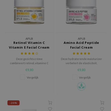
RMA:B
leashia
mbuzin
HI
e Potions
APLB
APLB
essed Moon
Retinol Vitamin C
Amino Acid Peptide
Vitamin E Facial Cream
Facial Cream
ine
ora
Deze gezichtscrème
Deze hydraterende moisturizer
combineert retinol, vitamine C
verbetert de elasticiteit,
lorgram
en vitamine E om de huid te
verzacht fijne lijntjes en
€9,80
€9,80
xir
verhelderen, te beschermen
bevordert een stevige,
en tekenen van veroudering te
stralende teint.
Vergelijk
Vergelijk
IN&LAB
verminderen voor een
gladdere, gezondere huid.
ling Bird
CREA &Honey
edly
-20%
Tir