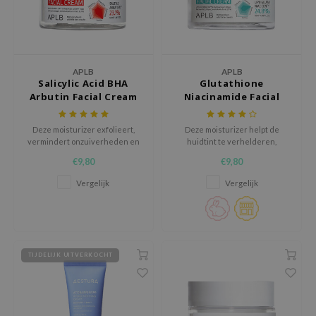
gom
arecipe
neige
CQUEEN
APLB
APLB
Salicylic Acid BHA
Glutathione
ke P:rem
Arbutin Facial Cream
Niacinamide Facial
Cream
monde
Deze moisturizer exfolieert,
Deze moisturizer helpt de
sil
vermindert onzuiverheden en
huidtint te verhelderen,
ry May
verheldert de teint dankzij de
vermindert pigmentvlekken en
€9,80
€9,80
combinatie van salicylzuur en
laat de huid stralen voor een
diheal
arbutine.
jeugdigere teint.
Vergelijk
Vergelijk
dipeel
mebox
guhara
TIJDELIJK UITVERKOCHT
seEnScene
ssha
zon