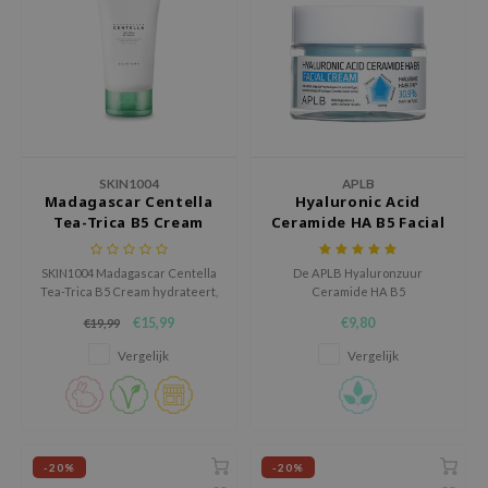
jar
dicube
s de BAHA
ren
ybyred
SKIN1004
APLB
encia
Madagascar Centella
Hyaluronic Acid
Tea-Trica B5 Cream
Ceramide HA B5 Facial
udio 17
Cream
ly
SKIN1004 Madagascar Centella
De APLB Hyaluronzuur
Tea-Trica B5 Cream hydrateert,
Ceramide HA B5
odance
kalmeert en versterkt de huid,
Gezichtscrème hydrateert,
€15,99
€9,80
€19,99
vermindert irritatie en
verzacht en beschermt de
ja
ondersteunt een gezonde
gevoelige huid met een zachte
Vergelijk
Vergelijk
barrière.
formule en geavanceerde
ingrediëntafgifte.
VEBLUE
o
use of Hur
-20%
-20%