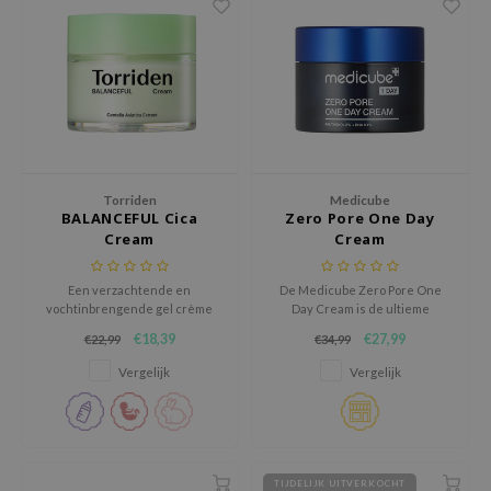
tch Me Patch
ZIGAE MANSION
e-Day's You
SECRET
nell
ndsay
Torriden
Medicube
QUALBERRY
BALANCEFUL Cica
Zero Pore One Day
Cream
Cream
YTH
ka
Een verzachtende en
De Medicube Zero Pore One
vochtinbrengende gel crème
Day Cream is de ultieme
nhalla
met Centella Asiatica-extract
dagcrème voor een verfijnde
€18,39
€27,99
€22,99
€34,99
om de gevoelige huid te
huidtextuur en minder
aye
kalmeren en te herstellen
zichtbare poriën.
Vergelijk
Vergelijk
ganifect
ee
ernative Stereo
TIJDELIJK UITVERKOCHT
nce