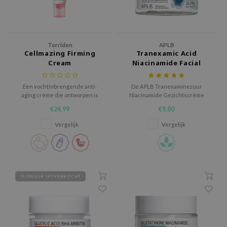
ehan
ntree
s Skin
Torriden
APLB
Cellmazing Firming
Tranexamic Acid
NIK
Cream
Niacinamide Facial
n Skin
Cream
jun
Een vochtinbrengende anti-
De APLB Tranexaminezuur
aging crème die ontworpen is
Niacinamide Gezichtscrème
solution
om de stevigheid en elasticiteit
hydrateert, verheldert en
€24,99
€9,80
van de huid te verbeteren.
verzacht de huid zonder
miso
irritatie.
Vergelijk
Vergelijk
irs
avuu
elf
TIJDELIJK UITVERKOCHT
se
ndal
dor