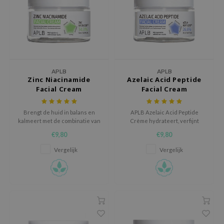
e Plant Base
e Saem
A'M
 Cool For School
APLB
APLB
rriden
Zinc Niacinamide
Azelaic Acid Peptide
Facial Cream
Facial Cream
oiareuke
icharm
Brengt de huid in balans en
APLB Azelaic Acid Peptide
 Cosmetics
kalmeert met de combinatie van
Crème hydrateert, verfijnt
zink en niacinamide, helpt talg
poriën en vernieuwt de huid
€9,80
€9,80
lcos Kwailnara
te reguleren, vermindert
met 26,6% azelaïnezuur,
roodheid en minimaliseert
peptiden en Centella​.
Vergelijk
Vergelijk
-1
poriën voor een heldere,
gladdere teint.
dah
SE
borian
ianclub