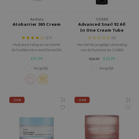
 Wishtrend
limax
Aestura
COSRX
IO
Atobarrier 365 Cream
Advanced Snail 92 All
In One Cream Tube
SRX
(17)
(0)
riya
Hydrateert diep en versterkt
Herstel de jeugdige uitstraling
de huidbarrière met DermaON,
van de huid met de COSRX
wytree
Allantoïne, Squalaan en
Advanced Snail 92 All In One
€37,99
€11,99
€14,99
Glycerine.
Cream Tube, een diep
ctor.G
voedende formule die tekenen
Vergelijk
Vergelijk
uble Dare
van huidveroudering
tegengaat.
 Althea
 Ceuracle
zavecca
-20%
-20%
bryolisse
ude House
olio
oir