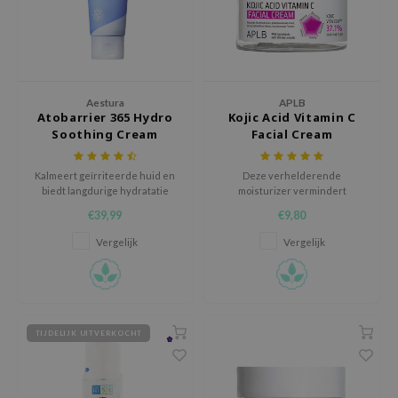
xsoon
onshot
CIFIC
rd
Aestura
APLB
Atobarrier 365 Hydro
Kojic Acid Vitamin C
ogen
Soothing Cream
Facial Cream
ne Less
Kalmeert geïrriteerde huid en
Deze verhelderende
ach C
biedt langdurige hydratatie
moisturizer vermindert
zonder vettig gevoel.
pigmentvlekken, hydrateert
ripera
€39,99
€9,80
diep en bevordert een
stralende, egale teint.
itfée
Vergelijk
Vergelijk
ykology
rito SEOUL
unkang Yul
TIJDELIJK UITVERKOCHT
l Barrier
:p