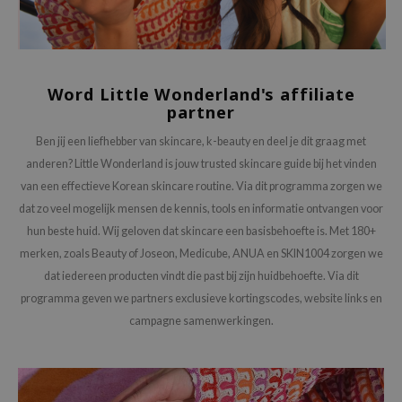
chaamsverzorging
ila Co
Groene Thee
pverzorging
rr Cosmetics
Zoethout
cessoires
rulab
Beta-glucan
Word Little Wonderland's affiliate
ni verzorgingsproducten
 Lab
Centella Asiatica
partner
pplementen
auty of Joseon
PDRN
Ben jij een liefhebber van skincare, k-beauty en deel je dit graag met
ts / Giftcard
llaMonster
Azelaic Acid
anderen? Little Wonderland is jouw trusted skincare guide bij het vinden
van een effectieve Korean skincare routine. Via dit programma zorgen we
lflower
Mandelic Acid
dat zo veel mogelijk mensen de kennis, tools en informatie ontvangen voor
nton
hun beste huid. Wij geloven dat skincare een basisbehoefte is. Met 180+
oré
merken, zoals Beauty of Joseon, Medicube, ANUA en SKIN1004 zorgen we
ack Rouge
dat iedereen producten vindt die past bij zijn huidbehoefte. Via dit
programma geven we partners exclusieve kortingscodes, website links en
the
campagne samenwerkingen.
najour
tish M
eno