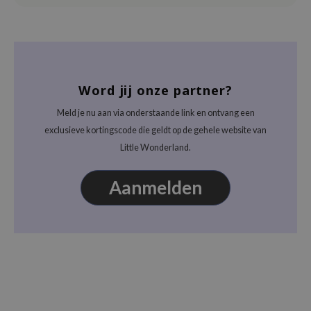
ehan
ntree
s Skin
NIK
Word jij onze partner?
n Skin
Meld je nu aan via onderstaande link en ontvang een
jun
exclusieve kortingscode die geldt op de gehele website van
solution
Little Wonderland.
miso
Aanmelden
irs
avuu
elf
se
ndal
dor