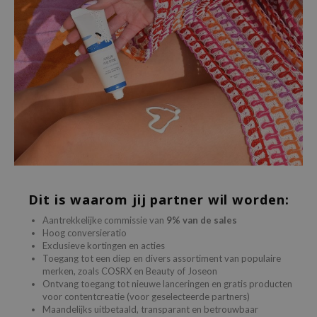
 Wishtrend
limax
IO
SRX
riya
wytree
ctor.G
uble Dare
 Althea
Dit is waarom jij partner wil worden:
 Ceuracle
Aantrekkelijke commissie van
9% van de sales
zavecca
Hoog conversieratio
Exclusieve kortingen en acties
bryolisse
Toegang tot een diep en divers assortiment van populaire
merken, zoals COSRX en Beauty of Joseon
ude House
Ontvang toegang tot nieuwe lanceringen en gratis producten
olio
voor contentcreatie (voor geselecteerde partners)
Maandelijks uitbetaald, transparant en betrouwbaar
oir