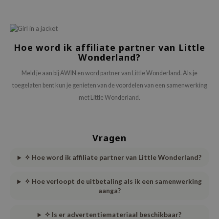
ecipe
dia
 Skin
Hoe word ik affiliate partner van Little
Wonderland?
odal
Meld je aan bij AWIN en word partner van Little Wonderland. Als je
nskin
toegelaten bent kun je genieten van de voordelen van een samenwerking
ruharu Wonder
met Little Wonderland.
imish
ika Holika
GGEE
Vragen
Dew Care
✧
Hoe word ik affiliate partner van Little Wonderland?
iyoon
✧
Hoe verloopt de uitbetaling als ik een samenwerking
m From
aanga?
deed Labs
isfree
✧
Is er advertentiemateriaal beschikbaar?