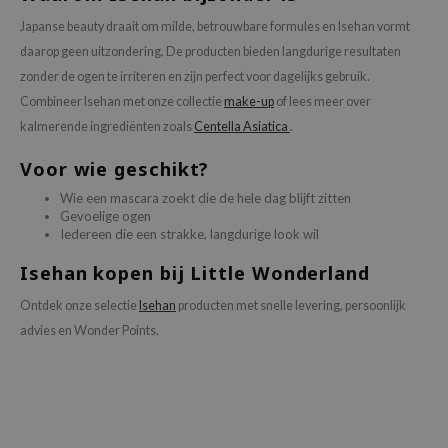
chaamsverzorging
ila Co
Japanse beauty draait om milde, betrouwbare formules en Isehan vormt
Groene Thee
daarop geen uitzondering. De producten bieden langdurige resultaten
pverzorging
rr Cosmetics
Zoethout
zonder de ogen te irriteren en zijn perfect voor dagelijks gebruik.
cessoires
rulab
Beta-glucan
Combineer Isehan met onze collectie
make-up
of lees meer over
ni verzorgingsproducten
 Lab
Centella Asiatica
kalmerende ingrediënten zoals
Centella Asiatica
.
pplementen
auty of Joseon
PDRN
Voor wie geschikt?
ts / Giftcard
llaMonster
Azelaic Acid
Wie een mascara zoekt die de hele dag blijft zitten
lflower
Mandelic Acid
Gevoelige ogen
Iedereen die een strakke, langdurige look wil
nton
Isehan kopen bij Little Wonderland
oré
ack Rouge
Ontdek onze selectie
Isehan
producten met snelle levering, persoonlijk
advies en Wonder Points.
the
najour
tish M
eno