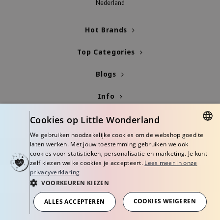
Nederland
ecipe
Hot Brands
dia
 Skin
Top Categories
odal
Blogs
nskin
ruharu Wonder
Info
imish
Cookies op Little Wonderland
ika Holika
We gebruiken noodzakelijke cookies om de webshop goed te
GGEE
DUTCH
laten werken. Met jouw toestemming gebruiken we ook
Dew Care
cookies voor statistieken, personalisatie en marketing. Je kunt
ENGLISH
zelf kiezen welke cookies je accepteert.
Lees meer in onze
iyoon
privacyverklaring
m From
VOORKEUREN KIEZEN
© Copyright 2026 Little Wonderland - Korean skincare specialized store in
deed Labs
Europe
COOKIES WEIGEREN
ALLES ACCEPTEREN
Algemene voorwaarden
Privacy Policy
Disclaimer
isfree