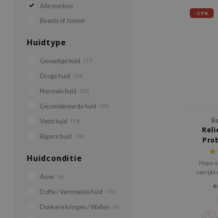
Alle merken
-29%
Beauty of Joseon
Huidtype
Gevoelige huid
(17)
Droge huid
(19)
Normale huid
(22)
Gecombineerde huid
(20)
Be
Vette huid
(19)
Reli
Rijpere huid
(18)
Pro
Huidconditie
Hypo-a
verrijkt
Acne
(6)
€
Doffe / Vermoeide huid
(15)
Donkere kringen / Wallen
(2)