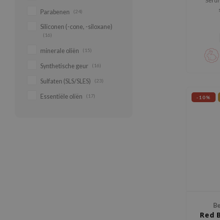
Serum
Parabenen
(24)
Siliconen (-cone, -siloxane)
(16)
minerale oliën
(15)
Synthetische geur
(16)
Sulfaten (SLS/SLES)
(23)
Essentiële oliën
(17)
-10%
Be
Red 