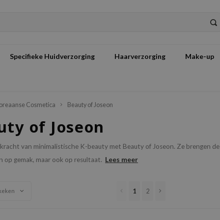
Specifieke Huidverzorging
Haarverzorging
Make-up
oreaanse Cosmetica
Beauty of Joseon
uty of Joseon
kracht van minimalistische K-beauty met Beauty of Joseon. Ze brengen de 
Lees meer
en op gemak, maar ook op resultaat.
1
2
keken