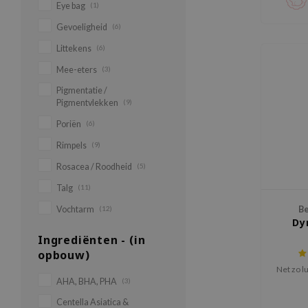
Eye bag
(1)
Gevoeligheid
(6)
Littekens
(6)
Mee-eters
(3)
Pigmentatie /
Pigmentvlekken
(9)
Poriën
(6)
Rimpels
(9)
Rosacea / Roodheid
(5)
Talg
(11)
Vochtarm
(12)
Be
Dy
Ingrediënten - (in
opbouw)
Net zo 
AHA, BHA, PHA
(3)
Centella Asiatica &