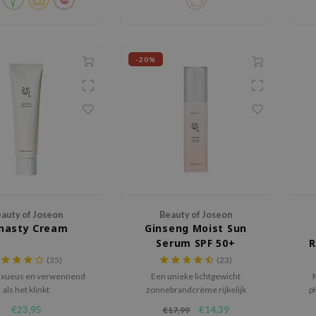
en tegelijk een egale,
natuurlijke finish geeft.
-20%
auty of Joseon
Beauty of Joseon
nasty Cream
Ginseng Moist Sun
Serum SPF 50+
R
PA++++
(35)
(23)
luxueus en verwennend
Een unieke lichtgewicht
als het klinkt
zonnebrandcrème rijkelijk
p
doordrenkt met 30% ginseng-
zu
€23,95
€14,39
€17,99