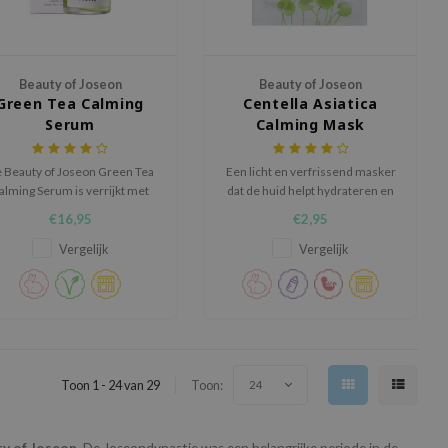
Beauty of Joseon
Beauty of Joseon
Green Tea Calming
Centella Asiatica
Serum
Calming Mask
 Beauty of Joseon Green Tea
Een licht en verfrissend masker
alming Serum is verrijkt met
dat de huid helpt hydrateren en
tuurlijk afgeleide kalmerende
kalmeren
€16,95
€2,95
 hydraterende ingrediënten,
voor de droge en gevoelige
Vergelijk
Vergelijk
huid.
Toon 1 - 24 van 29
Toon:
24