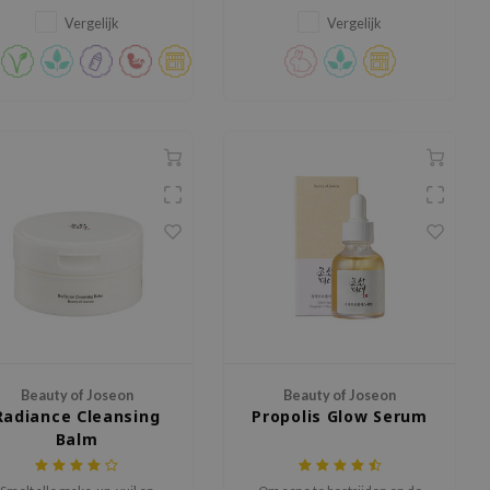
formule.
rijstextract en aminozuren om
de huid te hydrateren en
Vergelijk
Vergelijk
revitaliseren.
Beauty of Joseon
Beauty of Joseon
Radiance Cleansing
Propolis Glow Serum
Balm