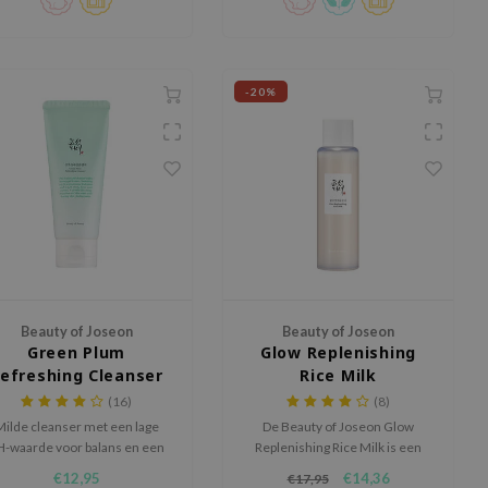
finish.
-20%
Beauty of Joseon
Beauty of Joseon
Green Plum
Glow Replenishing
efreshing Cleanser
Rice Milk
(16)
(8)
Milde cleanser met een lage
De Beauty of Joseon Glow
H-waarde voor balans en een
Replenishing Rice Milk is een
iverende maar hydraterende
voedende toner met
€12,95
€14,36
€17,95