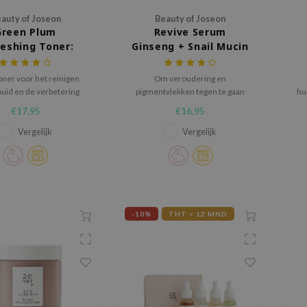
auty of Joseon
Beauty of Joseon
Green Plum
Revive Serum
eshing Toner:
Ginseng + Snail Mucin
AHA + BHA
oner voor het reinigen
Om veroudering en
huid en de verbetering
pigmentvlekken tegen te gaan
hu
n de huidtextuur.
d
€17,95
€16,95
Vergelijk
Vergelijk
-10%
THT < 12 MND