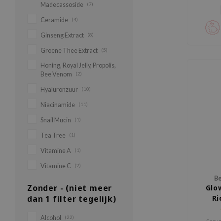
Madecassoside
(7)
Ceramide
(4)
Ginseng Extract
(8)
Groene Thee Extract
(5)
Honing, Royal Jelly, Propolis,
Bee Venom
(2)
Hyaluronzuur
(10)
Niacinamide
(11)
Snail Mucin
(1)
Tea Tree
(1)
Vitamine A
(1)
Vitamine C
(2)
Be
Zonder - (niet meer
Glo
dan 1 filter tegelijk)
Ri
Alcohol
(22)