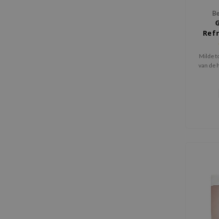
Be
Refr
Milde t
van de 
va