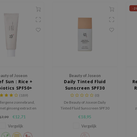
-2
auty of Joseon
Beauty of Joseon
ef Sun : Rice +
Daily Tinted Fluid
R
biotics SPF50+
Sunscreen SPF30
R
PA++++
PA+++
(189)
(0)
llergene zonnebrand,
De Beauty of Joseon Daily
 met ginseng extract en
Tinted Fluid Sunscreen SPF30
z
groene thee
PA+++ is een getinte
ho
€12,71
€18,95
17,99
zonnebrandfluïde met minerale
e
UV filter die de huid helpt
me
Vergelijk
Vergelijk
beschermen tegen uv straling