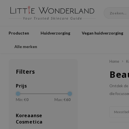
Producten
Huidverzorging
Vegan huidverzorging
Alle merken
Home
K
Filters
Bea
Prijs
Ontdek de 
die focuss
Min: €
0
Max: €
60
Meest be
Koreaanse
Cosmetica