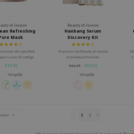
auty of Joseon
Beauty of Joseon
ean Refreshing
Hanbang Serum
Pore Mask
Discovery Kit
smasker die specifiek
4 serums van Beauty of Joseon
De
en is voor de vettige
in miniatuurformaat.
C
huid.
na
€19,95
€24,26
€26,95
en
Vergelijk
Vergelijk
1
2
keken