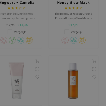
Mugwort + Camelia
Honey Glow Mask
Matterende sunstick met
The Beauty of Joseon Ground
rtemisia capillaris en groene
Rice and Honey Glow Mask is
thee-extracten voor extra
een alles-in-één masker dat de
€14,36
€17,95
€17,95
verzorging.
huid hydrateert, verheldert en
zuivert.
Vergelijk
Vergelijk