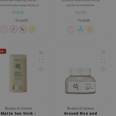
Smelt alle make-up, vuil en
Om acne te bestrijden en de
nzuiverheden weg zonder je
poriën te verkleinen
huid te irriteren of een
€18,95
€16,95
trekkerig gevoel te geven
Vergelijk
Vergelijk
0%
Beauty of Joseon
Beauty of Joseon
Matte Sun Stick :
Ground Rice and