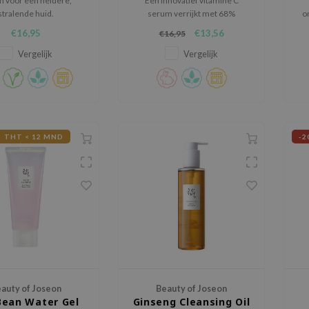
 voor een heldere,
Een innovatief vitamine C
stralende huid.
serum verrijkt met 68%
o
Centella Asiatica voor een
€16,95
€13,56
€16,95
verhelderend en verzachtend
effect.
Vergelijk
Vergelijk
THT < 12 MND
-2
auty of Joseon
Beauty of Joseon
Bean Water Gel
Ginseng Cleansing Oil