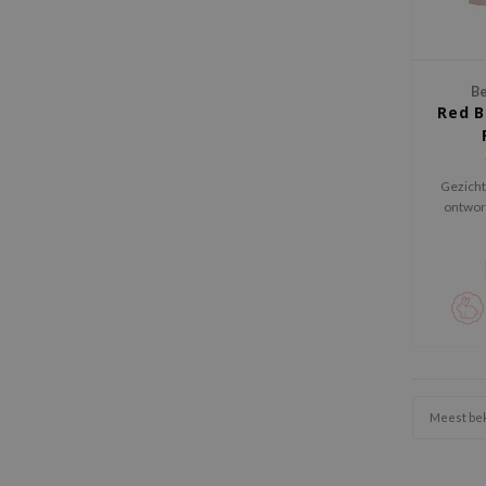
Be
Red B
Gezicht
ontworp
Meest be