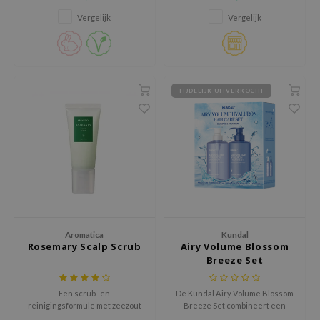
hoofdhuid helpt zuiveren,
overtollig talg vermindert en
jar
Vergelijk
Vergelijk
het haar fris en luchtig laat
aanvoelen.
dicube
s de BAHA
ren
TIJDELIJK UITVERKOCHT
ybyred
encia
udio 17
ly
odance
ja
Aromatica
Kundal
Rosemary Scalp Scrub
Airy Volume Blossom
Breeze Set
VEBLUE
o
Een scrub- en
De Kundal Airy Volume Blossom
use of Hur
reinigingsformule met zeezout
Breeze Set combineert een
verwijdert opbouw en zuivert de
volumizing shampoo en een