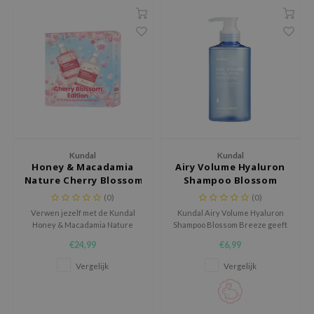
 Wishtrend
limax
IO
SRX
riya
wytree
ctor.G
Kundal
Kundal
uble Dare
Honey & Macadamia
Airy Volume Hyaluron
Nature Cherry Blossom Edition
Shampoo Blossom
 Althea
Breeze
(0)
(0)
 Ceuracle
Verwen jezelf met de Kundal
Kundal Airy Volume Hyaluron
Honey & Macadamia Nature
Shampoo Blossom Breeze geeft
zavecca
Cherry Blossom Edition, een
volume en hydratatie. Met
€24,99
€6,99
bryolisse
verzorgende shampoo- en
hyaluronzuur en niosome
conditioner-set verrijkt met
booster hydrateert het diep en
Vergelijk
Vergelijk
ude House
honingextract, macadamia-olie
behoudt het de
en maar liefst 44 natuurlijke
hoofdhuidbalans. AHA en PHA
olio
plantenextracten.
exfoliëren zachtjes voor luchtig,
zacht haar.
oir