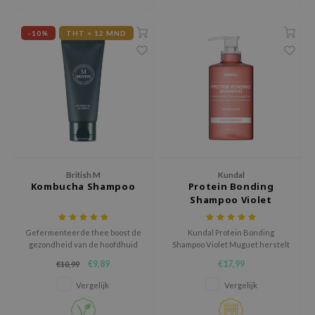
ehan
ntree
-10%
THT < 12 MND
s Skin
NIK
n Skin
jun
solution
miso
British M
Kundal
irs
Kombucha Shampoo
Protein Bonding
Shampoo Violet
avuu
Muguet
elf
Gefermenteerde thee boost de
Kundal Protein Bonding
gezondheid van de hoofdhuid
Shampoo Violet Muguet herstelt
se
en het haar terwijl de sub-zure
en versterkt beschadigd haar
€9,89
€17,99
€10,99
formule het haar op een milde
met Double Care Bonding
ndal
wijze reinigt.
Technology. Met eiwitten en
Vergelijk
Vergelijk
botanische extracten
dor
vermindert het haarbreuk,