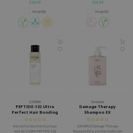
€18,99
€24,99
tch Me Patch
hoofdhuid en het haar.
voedende treatment die samen
zorgen voor luchtig, vol en
Vergelijk
Vergelijk
ZIGAE MANSION
gehydrateerd haar.
e-Day's You
SECRET
nell
ndsay
QUALBERRY
YTH
ka
nhalla
aye
COSRX
Growus
ganifect
PEPTIDE-132 Ultra
Damage Therapy
Perfect Hair Bonding
Shampoo EX
ee
Shampoo
ernative Stereo
Herstel en bescherm je haar
GROWUS Damage Therapy
met de COSRX PEPTIDE-132
Shampoo EX is een herstellende
nce