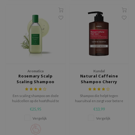
ecipe
dia
 Skin
odal
nskin
ruharu Wonder
imish
Aromatica
Kundal
ika Holika
Rosemary Scalp
Natural Caffeine
Scaling Shampoo
Shampoo Cherry
GGEE
Blossom
Dew Care
Een scaling shampoo om dode
Shampoo die helpt tegen
huidcellen op de hoofdhuid te
haaruitval en zorgt voor betere
iyoon
verwijderen
elasticiteit en glans.
€25,95
€13,99
m From
Vergelijk
Vergelijk
deed Labs
isfree