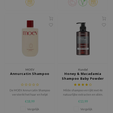
xsoon
onshot
CIFIC
rd
ogen
ne Less
ach C
ripera
itfée
MOEV
Kundal
Annurcatin Shampoo
Honey & Macadamia
ykology
Shampoo Baby Powder
rito SEOUL
De MOEV Annurcatin Shampoo
Milde shampoo verrijkt met 46
unkang Yul
versterkt het haar en helpt
natuurlijke extracten en oliën.
l Barrier
haaruitval te verminderen.
€18,99
€13,99
:p
Vergelijk
Vergelijk