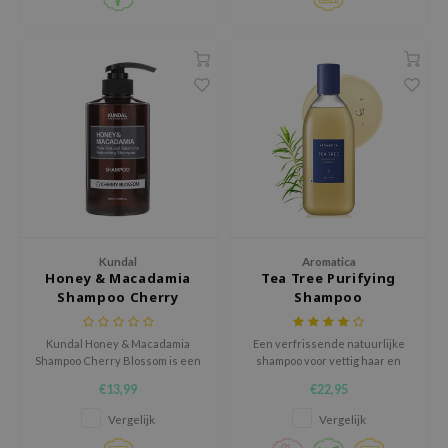
gom
verbetert elasticiteit en geeft
glans.
arecipe
neige
CQUEEN
ke P:rem
monde
sil
ry May
diheal
Kundal
Aromatica
Honey & Macadamia
Tea Tree Purifying
dipeel
Shampoo Cherry
Shampoo
mebox
Blossom
guhara
Kundal Honey & Macadamia
Een verfrissende natuurlijke
Shampoo Cherry Blossom is een
shampoo voor vettig haar en
seEnScene
verzorgende shampoo die het
hoofdhuid
€13,99
€22,95
haar op milde maar effectieve
ssha
wijze reinigt en helpt om het
Vergelijk
Vergelijk
natuurlijke vochtgehalte te
zon
behouden.