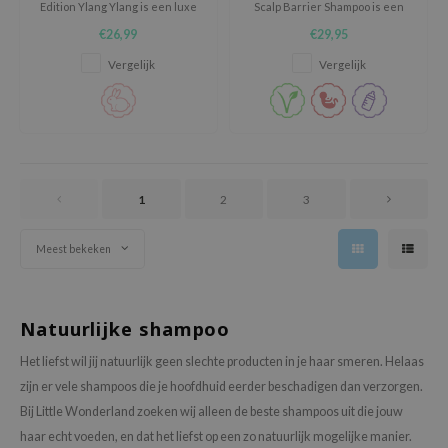
Edition Ylang Ylang is een luxe
Scalp Barrier Shampoo is een
oel
haarverzorgingsset die een
milde, schuimende shampoo die
€26,99
€29,95
herstellende shampoo en
helpt de hoofdhuid te reinigen
tras
intens voedende treatment
zonder deze uit balans te
Vergelijk
Vergelijk
combineert om beschadigd en
brengen.
owus
dof haar weer zijdezacht, sterk
 Reju-All
en glanzend te maken.
gredients
ydoll
ntellian24
1
2
3
owpure
Meest bekeken
ower Mate
ist
rka
Natuurlijke shampoo
Het liefst wil jij natuurlijk geen slechte producten in je haar smeren. Helaas
zijn er vele shampoos die je hoofdhuid eerder beschadigen dan verzorgen.
Bij Little Wonderland zoeken wij alleen de beste shampoos uit die jouw
haar echt voeden, en dat het liefst op een zo natuurlijk mogelijke manier.