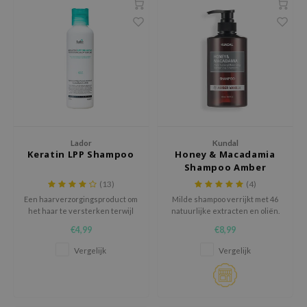
chaamsverzorging
ila Co
Groene Thee
pverzorging
rr Cosmetics
Zoethout
cessoires
rulab
Beta-glucan
ni verzorgingsproducten
 Lab
Centella Asiatica
pplementen
auty of Joseon
PDRN
ts / Giftcard
llaMonster
Azelaic Acid
Lador
Kundal
lflower
Mandelic Acid
Keratin LPP Shampoo
Honey & Macadamia
Shampoo Amber
nton
Vanilla
(13)
(4)
oré
Een haarverzorgingsproduct om
Milde shampoo verrijkt met 46
ack Rouge
het haar te versterken terwijl
natuurlijke extracten en oliën.
het reinigt
€4,99
€8,99
the
Vergelijk
Vergelijk
najour
tish M
eno