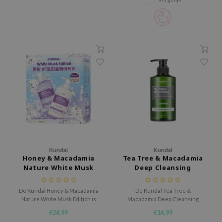
voedt met biotine en arganolie
e Plant Base
voor een schone, gezonde
finish. Perfect voor onderweg,
e Saem
zonder klonten.
A'M
 Cool For School
rriden
oiareuke
icharm
 Cosmetics
lcos Kwailnara
-1
Kundal
Kundal
Honey & Macadamia
Tea Tree & Macadamia
dah
Nature White Musk
Deep Cleansing
Edition
Shampoo Cherry
SE
Blossom
De Kundal Honey & Macadamia
De Kundal Tea Tree &
borian
Nature White Musk Edition is
Macadamia Deep Cleansing
een milde, hydraterende
Shampoo Cherry Blossom is een
ianclub
€24,99
€14,99
cleanser die haar en hoofdhuid
diep reinigende shampoo met