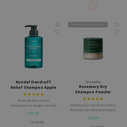
hto Mentholatum
mand
und Lab
TIJDELIJK UITVERKOCHT
LB
cret Key
iseido
ris
infood
IN1004
inRx LAB
Kundal Dandruff
Aromatica
Rosemary Dry
Relief Shampoo Apple
P
Shampoo Powder
Green Tea
me By Mi
Bestrijdt effectief de
Maak kennis met de Aromatica
symptomen van droge roos door
B
Rosemary Dry Shampoo Powder,
de hoofdhuid te hydrateren,
€13,99
voor frisse, volumineuze lokken
zacht te scrubben en te
ank You Farmer
€23,99
tussen wasbeurten. Absorbeert
kalmeren.
Vergelijk
e Face Shop
talg, elimineert geurtjes en
Vergelijk