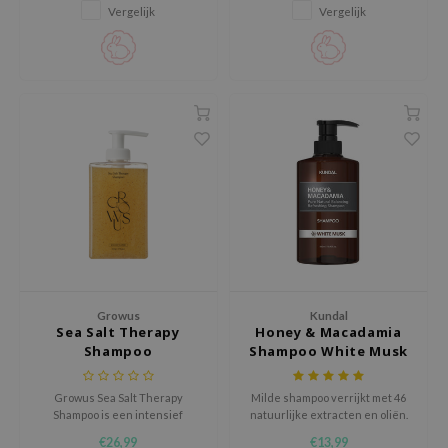
verzorgt met honingextract en
tea tree en macadamia olie die
RMA:B
Vergelijk
Vergelijk
macadamia olie.
buildup verwijdert en de
leashia
hoofdhuid fris en in balans
brengt.
mbuzin
HI
e Potions
essed Moon
ine
ora
lorgram
xir
Growus
Kundal
IN&LAB
Sea Salt Therapy
Honey & Macadamia
ling Bird
Shampoo
Shampoo White Musk
CREA &Honey
Growus Sea Salt Therapy
Milde shampoo verrijkt met 46
edly
Shampoo is een intensief
natuurlijke extracten en oliën.
reinigende shampoo die de
Tir
€26,99
€13,99