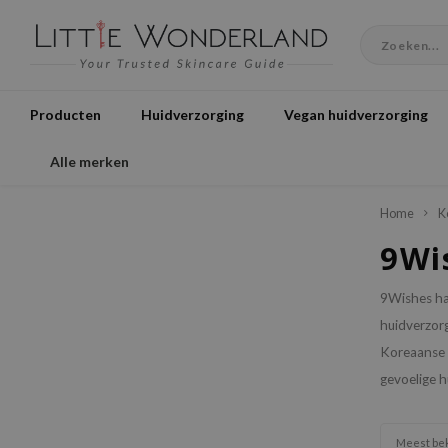
Producten
Huidverzorging
Vegan huidverzorging
Alle merken
Home
K
9Wi
9Wishes haa
huidverzorg
Koreaanse h
gevoelige h
Meest be