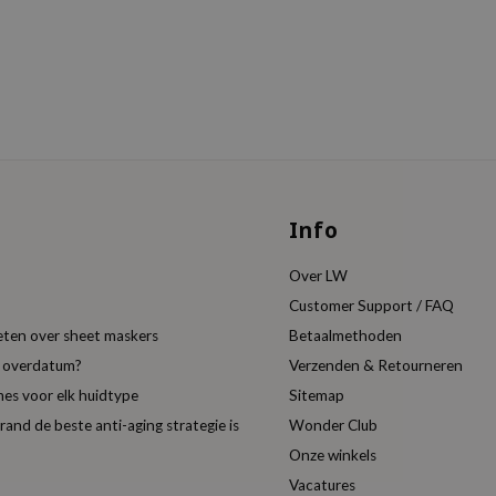
Info
Over LW
Customer Support / FAQ
eten over sheet maskers
Betaalmethoden
t overdatum?
Verzenden & Retourneren
es voor elk huidtype
Sitemap
nd de beste anti-aging strategie is
Wonder Club
Onze winkels
Vacatures