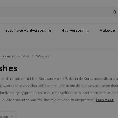
Specifieke Huidverzorging
Haarverzorging
Make-up
oreaanse Cosmetica
9Wishes
shes
lt zijn inspiratie uit het Koreaanse getal 9, dat in de Koreaanse cultuur p
ingsdroom te vervullen, zet het merk zich in om de huid te verbeteren doo
uidverzorgingsproducten bevatten traditionele extracten en zachte, doelger
Lees meer
uid. Alle producten van 9Wishes zijn bovendien dierproefvrij.
keken