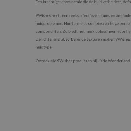
Een krachtige vitaminemix die de huid verheldert, dofh
9Wishes heeft een reeks effectieve serums en ampoule
huidproblemen. Hun formules combineren hoge percent
componenten. Zo biedt het merk oplossingen voor hydra
De lichte, snel absorberende texturen maken 9Wishes i
huidtype.
Ontdek alle 9Wishes producten bij Little Wonderland 