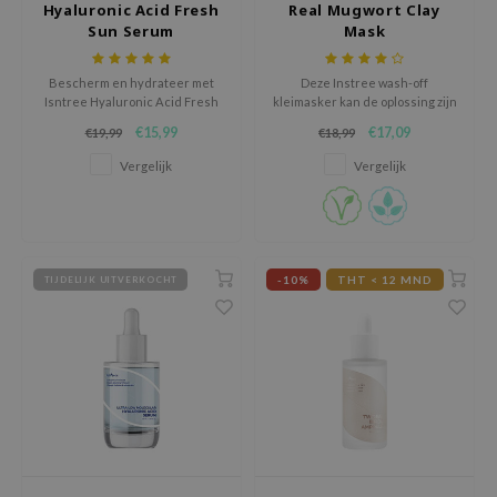
Hyaluronic Acid Fresh
Real Mugwort Clay
Tir
Sun Serum
Mask
jar
Bescherm en hydrateer met
Deze Instree wash-off
dicube
Isntree Hyaluronic Acid Fresh
kleimasker kan de oplossing zijn
Sun Serum. Lichte
voor uw verstopte, vette, grote
s de BAHA
€15,99
€17,09
€19,99
€18,99
serumtextuur met SPF 50+ die
poriën en ruwe huid met
de huid fris, soepel en stralend
textuur.
ren
Vergelijk
Vergelijk
houdt.
ybyred
encia
udio 17
-10%
THT < 12 MND
TIJDELIJK UITVERKOCHT
ly
odance
ja
VEBLUE
o