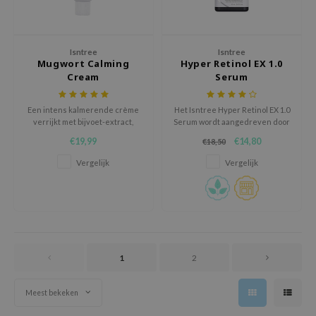
ixir
oel
Isntree
Isntree
tras
Mugwort Calming
Hyper Retinol EX 1.0
Cream
Serum
owus
 Reju-All
Een intens kalmerende crème
Het Isntree Hyper Retinol EX 1.0
gredients
verrijkt met bijvoet-extract,
Serum wordt aangedreven door
cacao-extract en beta-glucaan.
1% Retinol EX, dat effectief fijne
ydoll
€19,99
€14,80
€18,50
lijntjes en rimpels aanpakt voor
een jeugdigere uitstraling.
Vergelijk
Vergelijk
ntellian24
owpure
ower Mate
ist
rka
1
2
Meest bekeken