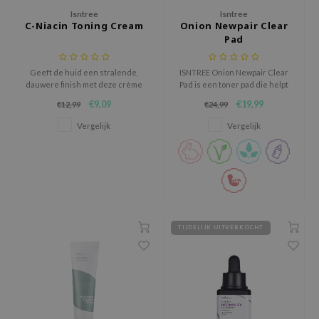
Isntree
Isntree
nce
C-Niacin Toning Cream
Onion Newpair Clear
Pad
AAH
RCELL
Geeft de huid een stralende,
ISNTREE Onion Newpair Clear
dauwere finish met deze crème
Pad is een toner pad die helpt
EMORLAB
die verrijkt is met extracten uit
de huid te kalmeren,
€9,09
€19,99
€12,99
€24,99
.Melaxin
de natuur!
hydrateren en verfijnen na
onzuiverheden.
Vergelijk
Vergelijk
amisa
nyo
apuri
ture Republic
ev
TIJDELIJK UITVERKOCHT
tseline
 Placosmetics
roid
ecell