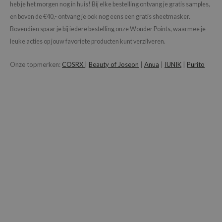
heb je het morgen nog in huis! Bij elke bestelling ontvang je gratis samples,
en boven de €40,- ontvang je ook nog eens een gratis sheetmasker.
Bovendien spaar je bij iedere bestelling onze Wonder Points, waarmee je
leuke acties op jouw favoriete producten kunt verzilveren.
Onze topmerken:
COSRX
|
Beauty of Joseon
|
Anua
|
IUNIK
|
Purito