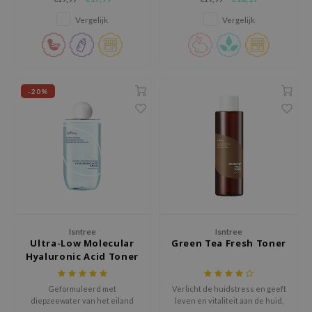
ehan
Vergelijk
Vergelijk
sntree
s Skin
-20%
NIK
n Skin
jun
solution
miso
irs
avuu
Isntree
Isntree
Ultra-Low Molecular
Green Tea Fresh Toner
elf
Hyaluronic Acid Toner
se
Geformuleerd met
Verlicht de huidstress en geeft
ndal
diepzeewater van het eiland
leven en vitaliteit aan de huid,