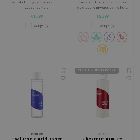
Sun stick die geschikt is voor de
Hydrateert en trekt vocht naar
e Face Shop
gevoelige huid.
de diepere niveaus van je huid,
waardoor de collageen- en
€17,99
€20,99
e Plant Base
elastinevezels vochtig en
gezond blijven
Vergelijk
Vergelijk
e Saem
A'M
 Cool For School
rriden
oiareuke
TIJDELIJK UITVERKOCHT
icharm
 Cosmetics
lcos Kwailnara
-1
dah
SE
borian
Isntree
Isntree
Hyaluronic Acid Toner
Chestnut BHA 2%