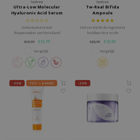
Isntree
Isntree
use of Hur
Ultra-Low Molecular
Tw-Real Bifida
Hyaluronic Acid Serum
Ampoule
tch Me Patch
ZIGAE MANSION
Geformuleerd met
Het versterkt de ingestorte
e-Day's You
diepzeewater van het eiland
huidbarrière en de
Ulleung in Zuid-Korea met een
oorspronkelijke kracht van de
€15,99
€18,89
€19,99
€20,99
SECRET
mineraal-rijke formule en 14
huid.
soorten hyaluronzuur
Vergelijk
Vergelijk
nell
moleculen.
ndsay
QUALBERRY
YTH
-30%
THT < 6 MND
-20%
ka
nhalla
aye
ganifect
ee
ernative Stereo