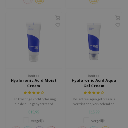
 Wishtrend
limax
IO
SRX
riya
wytree
ctor.G
uble Dare
 Althea
Isntree
Isntree
Hyaluronic Acid Moist
Hyaluronic Acid Aqua
 Ceuracle
Cream
Gel Cream
zavecca
Een krachtige vocht oplossing
De Isntree aqua gel cream is
bryolisse
die de huid gehydrateerd
verfrissend, verkoelend en
houdt door voldoende vocht te
kalmeert de geïrriteerde huid
ude House
€15,95
€15,99
leveren aan de droge en
olio
uitgedroogde huid.
Vergelijk
Vergelijk
oir