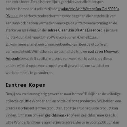
een extra boost. Deze Isntree-lijn is geschikt voor alle huidtypes.
Andere Isntree bestsellers zijn de
Hyaluronic Acid Watery Sun Gel SPF50+
PA++++
, de perfecte zonbescherming voor degenen die het gebruik van
een sunblock hebben vermeden vanwege de witte zweemvorming en de
sterke verspreiding. En de
Isntree Clear Skin 8% Aha Essence
die je ruwe
huidtextuur glad maakt, met 4% glycolzuur en 4% melkzuur.
En voor mensen met een droge, jeukende, geïrriteerde of doffe en
vermoeide huid: Wij hebben de oplossing! De Isntree
Spot Saver Mugwort
Ampoule
bevat 85% capillaire alsem, een vorm van bijvoet shay die op
unieke wijze druppel voor druppel wordt gewonnen om kwaliteit en
werkzaamheid te garanderen.
Isntree Kopen
Ben jij ook zo nieuwsgierig geworden naar Isntree? Bekijk dan de volledige
collectie op Little Wonderland en ontdek al onze producten. Wij hebben een
breed assortiment Isntree producten, zodat je altijd het juiste product kan
vinden. Of het nu om een
gezichtsmasker
of een gezichtscrème gaat, bij
Little Wonderland ben je aan het juiste adres. Bestel je voor 22:00 uur, dan