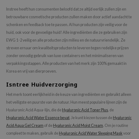
Instree heeft hun consumenten beloofd dat ze altijd eerlijk zullen zijn en
betrouwbare cosmetische producten zullen maken door actief aandacht te
schenken en feedback toe te passen. Al hun producten zijn veilig voor de
huid, ook voor de gevoelige huid! Alle ingrediënten die ze gebruiken zijn
EWG 1-2 veilig en alle producten zijn milieu en de natuurvriendelijk. Ze
streven ernaar om kwaliteitsproducten te leveren tegen redelijke prijzen
zonder onnodig gebruik van luxe containers en het minimaliseren van
verpakkingsstappen. Alle producten van het merk zijn 100% gemaakt in
Korea en vrij van dierproeven.
Isntree Huidverzorging
Het merk toont eerlijkheid in de keuze van ingrediënten en gebruikt alleen
het veiligste en puurste van de natuur. Hun meest populaire lijnen zijn de
Hyaluronic Acid Aqua-lijn, die de
Hyaluronic Acid Toner Plus
, de
Hyaluronic Acid Water Essence bevat
. Je kunt kiezen tussen de
Hyaluronic
Acid Aqua Gel Cream
of de
Hyaluronic Acid Moist Cream
. Om je routine
compleet te maken, gebruik de
Hyaluronic Acid Water Sleeping Mask
voor