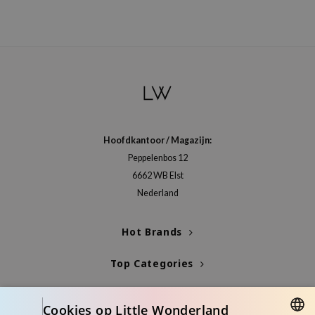
Hoofdkantoor / Magazijn:
Peppelenbos 12
6662 WB Elst
Nederland
Hot Brands
Top Categories
Blogs
Cookies op Little Wonderland