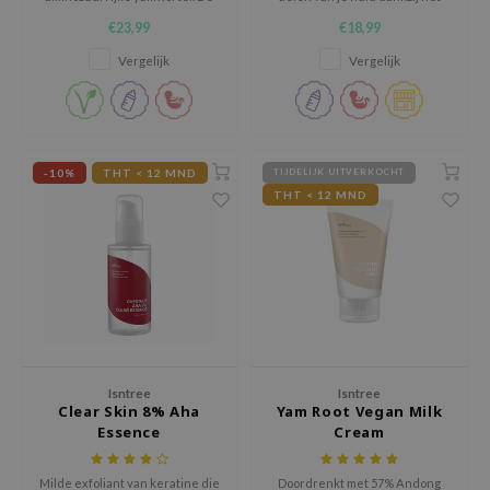
zachte reiniger vult vocht aan
multi-moleculaire gewicht
zon
€23,99
€18,99
en voedt de huid terwijl het
hyaluronzuur
onzuiverheden verwijdert.
xsoon
Vergelijk
Vergelijk
onshot
CIFIC
rd
-10%
THT < 12 MND
TIJDELIJK UITVERKOCHT
ogen
THT < 12 MND
ne Less
ach C
ripera
itfée
ykology
Isntree
Isntree
rito SEOUL
Clear Skin 8% Aha
Yam Root Vegan Milk
unkang Yul
Essence
Cream
l Barrier
Milde exfoliant van keratine die
Doordrenkt met 57% Andong