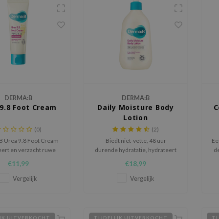
DERMA:B
DERMA:B
9.8 Foot Cream
Daily Moisture Body
C
Lotion
(0)
(2)
 Urea 9.8 Foot Cream
Biedt niet-vette, 48 uur
Ee
eert en verzacht ruwe
durende hydratatie, hydrateert
de
n met 9,8% ureum en
de zeer droge huid met een
€11,99
€18,99
 een beschermende
krachtige formule die olijfolie
rière voor de huid.
en allantoïne bevat.
g
Vergelijk
Vergelijk
IJK UITVERKOCHT
TIJDELIJK UITVERKOCHT
TI