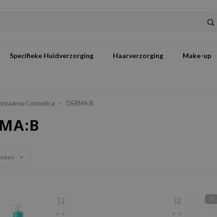
Specifieke Huidverzorging
Haarverzorging
Make-up
oreaanse Cosmetica
DERMA:B
MA:B
keken
TI