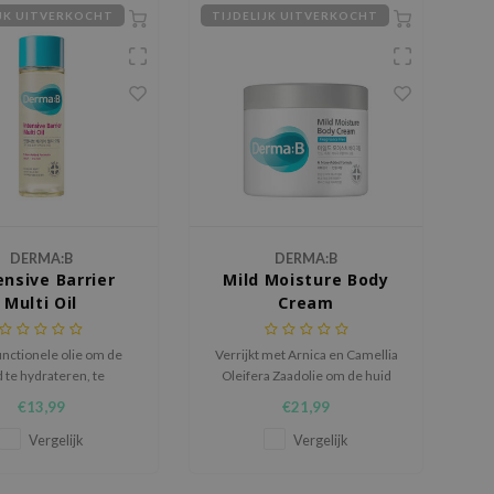
IJK UITVERKOCHT
TIJDELIJK UITVERKOCHT
DERMA:B
DERMA:B
ensive Barrier
Mild Moisture Body
Multi Oil
Cream
unctionele olie om de
Verrijkt met Arnica en Camellia
d te hydrateren, te
Oleifera Zaadolie om de huid
ken en te verzachten.
langdurig te hydrateren.
€13,99
€21,99
Vergelijk
Vergelijk