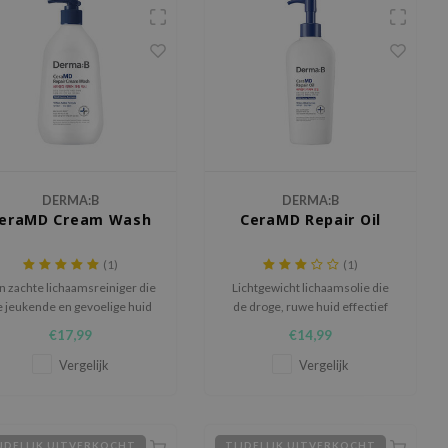
DERMA:B
DERMA:B
eraMD Cream Wash
CeraMD Repair Oil
(1)
(1)
n zachte lichaamsreiniger die
Lichtgewicht lichaamsolie die
 jeukende en gevoelige huid
de droge, ruwe huid effectief
verlicht en tegelijkertijd de
verlicht en hydrateert.
€17,99
€14,99
huidbarrière versterkt met
epatenteerde ingrediënten.
Vergelijk
Vergelijk
JDELIJK UITVERKOCHT
TIJDELIJK UITVERKOCHT