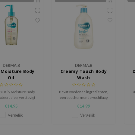
DERMA:B
DERMA:B
 Moisture Body
Creamy Touch Body
Oil
Wash
 Daily Moisture Body
Bevat voedende ingrediënten,
D
ateert diep, verstevigt
een beschermende vochtlaag
en is zacht genoeg voor
en een zachte geur voor
€14,95
€14,99
 leeftijden, met 99%
langdurige hydratatie.
h
rlijke ingrediënten.
e
Vergelijk
Vergelijk