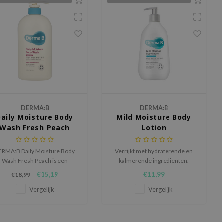
DERMA:B
DERMA:B
Daily Moisture Body
Mild Moisture Body
Wash Fresh Peach
Lotion
ERMA:B Daily Moisture Body
Verrijkt met hydraterende en
Wash Fresh Peach is een
kalmerende ingrediënten.
hypoallergene, diep
€15,19
€11,99
€18,99
ydraterende bodywash met
en verfrissende perzikgeur.
Vergelijk
Vergelijk