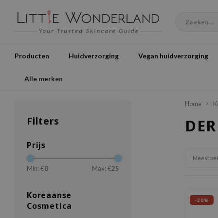
Producten
Huidverzorging
Vegan huidverzorging
Alle merken
Home
K
Filters
DER
Prijs
Meest be
Min: €
0
Max: €
25
Koreaanse
-20%
Cosmetica