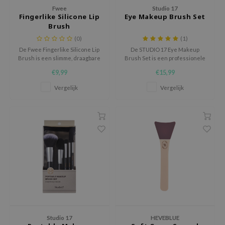
 Wishtrend
Fwee
Studio 17
Fingerlike Silicone Lip
Eye Makeup Brush Set
limax
Brush
IO
(0)
(1)
De Fwee Fingerlike Silicone Lip
De STUDIO 17 Eye Makeup
SRX
Brush is een slimme, draagbare
Brush Set is een professionele
tool om overal en altijd de
kwastenset, ontworpen door
riya
€9,99
€15,99
perfecte liplook te creëren.
Koreaanse make-upartiesten
wytree
voor perfecte, precieze
Vergelijk
Vergelijk
ooglooks.
ctor.G
uble Dare
 Althea
 Ceuracle
zavecca
bryolisse
ude House
olio
Studio 17
HEVEBLUE
oir