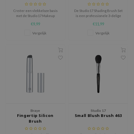
ehan
Creëer een vlekkeloze basis
De Studio 17 Shading Brush Set
ntree
met de Studio 17 Makeup
is een professionele 3-delige
Spatula, een professionele
contourset, ontworpen door
s Skin
€9,99
€11,99
roestvrijstalen tool voor het
Koreaanse make-upartiesten
hygiënisch en egaal
om de natuurlijke dimensie van
NIK
Vergelijk
Vergelijk
aanbrengen van foundation.
het gezicht te accentueren.
n Skin
jun
solution
miso
irs
avuu
elf
se
Braye
Studio 17
Fingertip Silicon
Small Blush Brush 463
ndal
Brush
dor