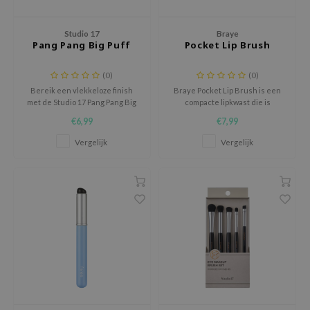
chaamsverzorging
ila Co
Groene Thee
Studio 17
Braye
pverzorging
rr Cosmetics
Zoethout
Pang Pang Big Puff
Pocket Lip Brush
cessoires
rulab
Beta-glucan
(0)
(0)
ni verzorgingsproducten
 Lab
Centella Asiatica
Bereik een vlekkeloze finish
Braye Pocket Lip Brush is een
met de Studio 17 Pang Pang Big
compacte lipkwast die is
pplementen
auty of Joseon
PDRN
Puff, een hoogwaardige make-up
ontworpen voor een
€6,99
€7,99
ts / Giftcard
llaMonster
Azelaic Acid
puff die zorgt voor een
nauwkeurige en
gelijkmatige en soepele
gecontroleerde lipapplicatie,
Vergelijk
Vergelijk
lflower
Mandelic Acid
applicatie.
waar je ook bent.
nton
oré
ack Rouge
the
najour
tish M
eno