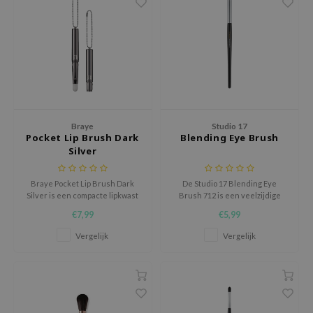
jar
dicube
s de BAHA
ren
ybyred
encia
Braye
Studio 17
Pocket Lip Brush Dark
Blending Eye Brush
udio 17
Silver
ly
Braye Pocket Lip Brush Dark
De Studio 17 Blending Eye
odance
Silver is een compacte lipkwast
Brush 712 is een veelzijdige
die is ontworpen voor een
oogkwast, ontworpen door
ja
€7,99
€5,99
nauwkeurige en
Koreaanse make-upartiesten
gecontroleerde lipapplicatie,
voor moeiteloos blenden en
Vergelijk
Vergelijk
waar je ook bent.
precieze kleuraccenten.
VEBLUE
o
use of Hur