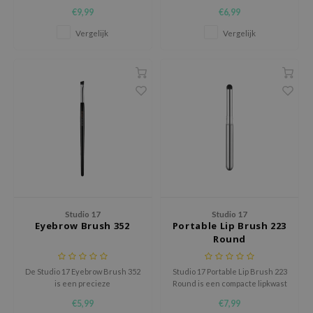
foundationkwast, ontworpen
Pang Triangle Puff, een luxueus
€9,99
€6,99
xsoon
door Koreaanse make-
zachte en elastische make-up
upartiesten voor een egale,
puff die zorgt voor een egale en
Vergelijk
Vergelijk
onshot
poriënvervagende finish.
vlekkeloze applicatie van je
favoriete vloeibare en
CIFIC
crèmeproducten.
rd
ogen
ne Less
ach C
ripera
itfée
ykology
Studio 17
Studio 17
Eyebrow Brush 352
Portable Lip Brush 223
rito SEOUL
Round
unkang Yul
De Studio 17 Eyebrow Brush 352
Studio 17 Portable Lip Brush 223
l Barrier
is een precieze
Round is een compacte lipkwast
:p
wenkbrauwkwast, ontworpen
die speciaal is ontworpen voor
€5,99
€7,99
door Koreaanse make-
een zachte, natuurlijke