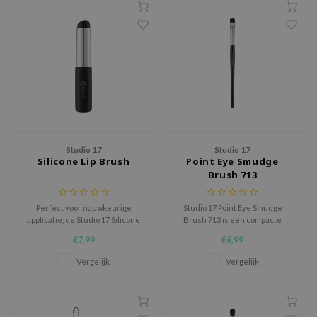
RMA:B
leashia
mbuzin
HI
e Potions
essed Moon
ine
Studio 17
Studio 17
ora
Silicone Lip Brush
Point Eye Smudge
Brush 713
lorgram
xir
Perfect voor nauwkeurige
Studio 17 Point Eye Smudge
applicatie, de Studio 17 Silicone
Brush 713 is een compacte
IN&LAB
Lip Brush zorgt voor perfecte
oogkwast die speciaal is
€7,99
€6,99
lippen. Flexibele siliconen tip
ontworpen voor precieze
ling Bird
voor egale dekking, compact 3,5”
kleurapplicatie op kleine zones
Vergelijk
Vergelijk
CREA &Honey
ontwerp met hygiënische hoes.
rond de ogen.
Makkelijk schoon te maken,
edly
hygiënischer en duurzaam.
Tir