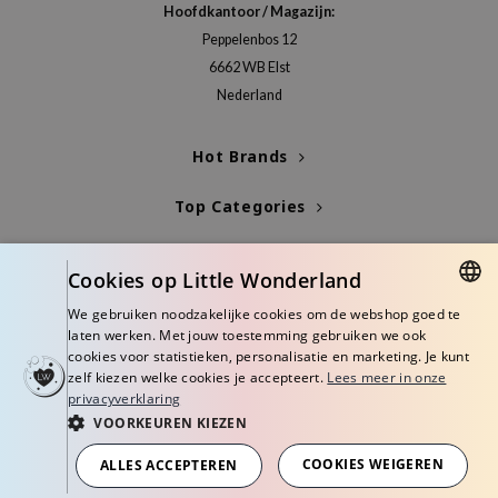
Hoofdkantoor / Magazijn:
Peppelenbos 12
6662 WB Elst
Nederland
Hot Brands
Top Categories
Blogs
Cookies op Little Wonderland
Info
We gebruiken noodzakelijke cookies om de webshop goed te
DUTCH
laten werken. Met jouw toestemming gebruiken we ook
cookies voor statistieken, personalisatie en marketing. Je kunt
ENGLISH
zelf kiezen welke cookies je accepteert.
Lees meer in onze
privacyverklaring
VOORKEUREN KIEZEN
© Copyright 2026 Little Wonderland - Korean skincare specialized store in
Europe
COOKIES WEIGEREN
ALLES ACCEPTEREN
Algemene voorwaarden
Privacy Policy
Disclaimer