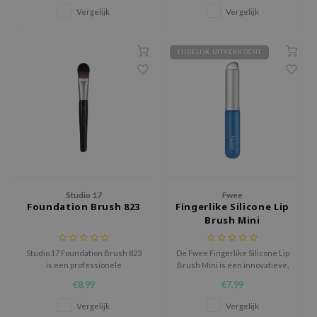
hto Mentholatum
upartiesten voor natuurlijk
lipapplicatie.
Vergelijk
Vergelijk
gevormde, perfect
mand
gedefinieerde wenkbrauwen.
und Lab
TIJDELIJK UITVERKOCHT
LB
cret Key
iseido
ris
infood
IN1004
Studio 17
Fwee
inRx LAB
Foundation Brush 823
Fingerlike Silicone Lip
Brush Mini
P
me By Mi
Studio 17 Foundation Brush 823
De Fwee Fingerlike Silicone Lip
is een professionele
Brush Mini is een innovatieve,
B
foundationkwast die zorgt voor
compacte tool die zorgt voor een
€8,99
€7,99
ank You Farmer
een dunne, egale en streeploze
precieze en moeiteloze
dekking.
lipapplicatie.
Vergelijk
Vergelijk
e Face Shop