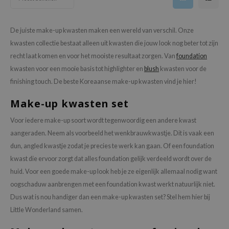
AAH
RCELL
De juiste make-up kwasten maken een wereld van verschil. Onze
kwasten collectie bestaat alleen uit kwasten die jouw look nog beter tot zijn
EMORLAB
recht laat komen en voor het mooiste resultaat zorgen. Van
foundation
.Melaxin
kwasten voor een mooie basis tot highlighter en
blush
kwasten voor de
amisa
finishing touch. De beste Koreaanse make-up kwasten vind je hier!
nyo
Make-up kwasten set
apuri
Voor iedere make-up soort wordt tegenwoordig een andere kwast
ture Republic
aangeraden. Neem als voorbeeld het wenkbrauwkwastje. Dit is vaak een
ev
dun, angled kwastje zodat je precies te werk kan gaan. Of een foundation
tseline
kwast die ervoor zorgt dat alles foundation gelijk verdeeld wordt over de
huid. Voor een goede make-up look heb je ze eigenlijk allemaal nodig want
 Placosmetics
oogschaduw aanbrengen met een foundation kwast werkt natuurlijk niet.
roid
Dus wat is nou handiger dan een make-up kwasten set? Stel hem hier bij
ecell
Little Wonderland samen.
ixir