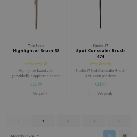
tch Me Patch
ZIGAE MANSION
e-Day's You
SECRET
nell
The Saem
Studio 17
Highlighter Brush 32
Spot Concealer Brush
ndsay
474
QUALBERRY
YTH
Highlighter kwast voor
Studio 17 Spot Concealer Brush
gemakkelijke applicatie en een
474 is een precieze
ka
natuurlijk ogende dekking.
concealerkwast die speciaal is
€15,99
€11,99
ontwikkeld voor het egaal en
nhalla
gecontroleerd camoufleren van
Vergelijk
Vergelijk
kleine imperfecties.
aye
ganifect
ee
1
2
3
ernative Stereo
nce
Meest bekeken