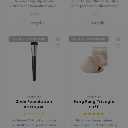
gom
De Braye Fingertip Silicone
Studio 17 Small Blush Brush 463
Brush is een innovatieve make-
is een precieze blushkwast voor
arecipe
up tool met een zachte,
het subtiel aanbrengen van
€12,99
€8,99
vingertop-achtige siliconen tip
kleur op specifieke zones van
neige
die zorgt voor een natuurlijke,
het gezicht.
Vergelijk
Vergelijk
egale finish.
CQUEEN
ke P:rem
TIJDELIJK UITVERKOCHT
TIJDELIJK UITVERKOCHT
monde
sil
ry May
diheal
dipeel
mebox
Studio 17
Studio 17
guhara
Glide Foundation
Pang Pang Triangle
Brush 441
Puff
seEnScene
ssha
De Studio 17 Glide Foundation
Maak je make-uproutine
zon
Brush 441 is een professionele
compleet met de Studio 17 Pang