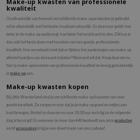
Make-up kwasten van professionele
oel
kwaliteit
tras
Onafhankelijk van hoeveel verschillende make-up producten je gebruikt
owus
wil je uiteindelijk wel het beste resultaat natuurlijk. En daarvoor geldt: hoe
 Reju-All
beter je de make-up aanbrengt, hoe beter het eruit komt te zien. Dit kun je
dan ook het beste doen met kwasten van een goede, professionele
gredients
kwaliteit. Hoe vervelend is het dat er tijdens het aanbrengen van make-up
ydoll
allerlei haartjes van de kwast loslaten? Niemand wil dat. Koop daarom nu
ntellian24
hier je make-up kwasten van professionele kwaliteit en breng gemakkelijk
owpure
je
make-up
aan.
ower Mate
Make-up kwasten kopen
ist
Bij Little Wonderland vind je verschillende make-up kwasten van zeer
rka
goede kwaliteit. Ze zorgen ervoor dat je je make-up goed en netjes aan
kunt brengen. Bestel ze daarom nu voor 20.00 uur en krijg ze de volgende
dag al bezorgd! En wanneer je meer dan €40 besteedt aan onze
producten
en/of
accessoires
krijg je een sheet mask van ons cadeau!