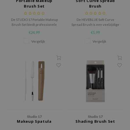
Portable Makeup
Soft Curve Spread
Brush Set
Brush
ecipe
dia
De STUDIO 17 Portable Makeup
De HEVEBLUE Soft Curve
Brush Set biedt professionele
Spread Brush is een veelzijdige
 Skin
make-upresultaten in een
en hygiënische beautytool die
€24,99
€5,99
compact, reisvriendelijk
helpt om skincare en make-up
odal
formaat.
moeiteloos aan te brengen.
Vergelijk
Vergelijk
nskin
ruharu Wonder
imish
ika Holika
GGEE
Dew Care
iyoon
m From
deed Labs
Studio 17
Studio 17
Makeup Spatula
Shading Brush Set
isfree