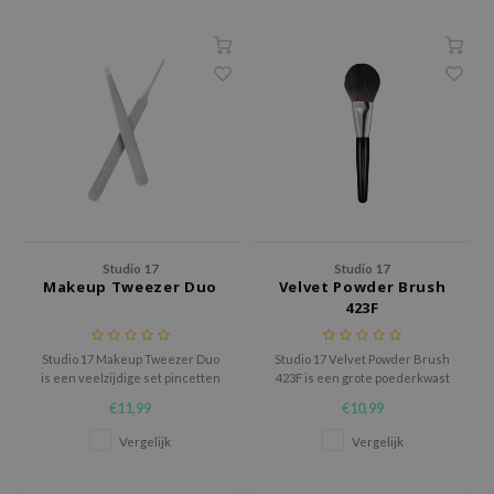
e Plant Base
e Saem
A'M
 Cool For School
rriden
oiareuke
icharm
 Cosmetics
Studio 17
Studio 17
Makeup Tweezer Duo
Velvet Powder Brush
lcos Kwailnara
423F
-1
Studio 17 Makeup Tweezer Duo
Studio 17 Velvet Powder Brush
dah
is een veelzijdige set pincetten
423F is een grote poederkwast
die onmisbaar is voor
die make-up gelijkmatig fixeert
SE
€11,99
€10,99
nauwkeurig beautywerk.
en snel aanbrengt.
borian
Vergelijk
Vergelijk
ianclub