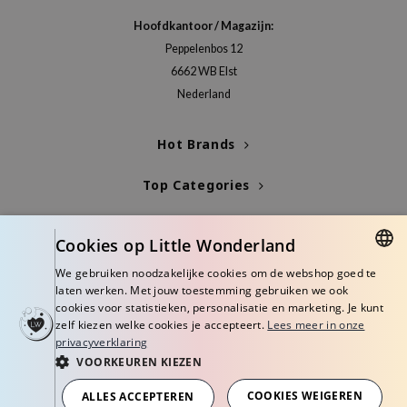
Hoofdkantoor / Magazijn:
Peppelenbos 12
6662 WB Elst
Nederland
Hot Brands
Top Categories
Blogs
Cookies op Little Wonderland
Info
We gebruiken noodzakelijke cookies om de webshop goed te
DUTCH
laten werken. Met jouw toestemming gebruiken we ook
cookies voor statistieken, personalisatie en marketing. Je kunt
ENGLISH
zelf kiezen welke cookies je accepteert.
Lees meer in onze
privacyverklaring
VOORKEUREN KIEZEN
© Copyright 2026 Little Wonderland - Korean skincare specialized store in
Europe
COOKIES WEIGEREN
ALLES ACCEPTEREN
Algemene voorwaarden
Privacy Policy
Disclaimer