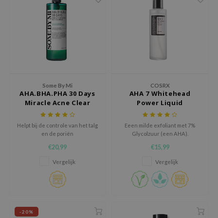
xsoon
onshot
CIFIC
rd
ogen
ne Less
Some By Mi
COSRX
AHA.BHA.PHA 30 Days
AHA 7 Whitehead
ach C
Miracle Acne Clear
Power Liquid
Body Cleanser
ripera
Helpt bij de controle van het talg
Eeen milde exfoliant met 7%
itfée
en de poriën
Glycolzuur (een AHA).
ykology
€20,99
€15,99
rito SEOUL
Vergelijk
Vergelijk
unkang Yul
l Barrier
:p
-20%