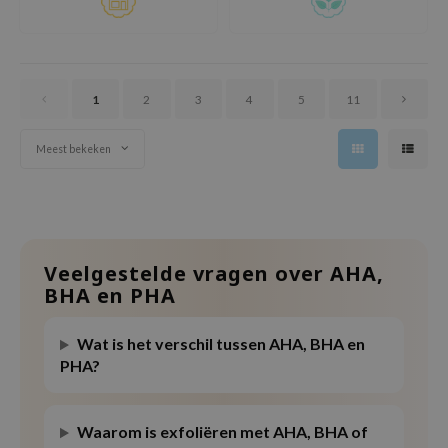
oel
tras
owus
1
2
3
4
5
11
 Reju-All
gredients
Meest bekeken
ydoll
ntellian24
owpure
ower Mate
Veelgestelde vragen over AHA,
BHA en PHA
ist
rka
Wat is het verschil tussen AHA, BHA en
PHA?
Waarom is exfoliëren met AHA, BHA of