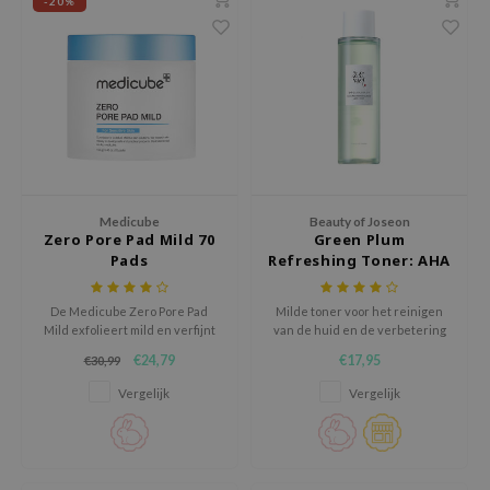
-20%
e Plant Base
e Saem
A'M
 Cool For School
rriden
oiareuke
Medicube
Beauty of Joseon
icharm
Zero Pore Pad Mild 70
Green Plum
Pads
Refreshing Toner: AHA
 Cosmetics
+ BHA
lcos Kwailnara
De Medicube Zero Pore Pad
Milde toner voor het reinigen
-1
Mild exfolieert mild en verfijnt
van de huid en de verbetering
de huidtextuur, minimaliseert
van de huidtextuur.
€24,79
€17,95
€30,99
dah
poriën en bevordert een
gladdere teint.
Vergelijk
Vergelijk
SE
borian
ianclub