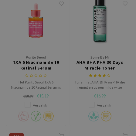
hto Mentholatum
mand
und Lab
LB
cret Key
iseido
Purito Seoul
Some By Mi
ris
TXA 6 Niacinamide 10
AHA BHA PHA 30 Days
infood
Retinal Serum
Miracle Toner
IN1004
Het Purito Seoul TXA 6
Toner met AHA, BHA en PHA die
inRx LAB
Niacinamide 10 Retinal Serum is
reinigt en op een milde wijze
een krachtig gezichtsserum dat
dode huidcellen en
P
€15,19
€16,99
€18,99
helpt om pigmentvlekken en
onzuiverheden verwijdert
een ongelijkmatige teint te
me By Mi
Vergelijk
Vergelijk
verminderen.
B
ank You Farmer
e Face Shop