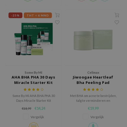
AAH
-25%
THT < 6 MND
RCELL
EMORLAB
.Melaxin
amisa
nyo
apuri
ture Republic
Some By Mi
Celimax
AHA BHA PHA 30 Days
Jiwoogae Heartleaf
ev
Miracle Starter Kit
Bha Peeling Pad
tseline
 Placosmetics
Some By Mi AHA BHA PHA 30
Met BHA om acne te bestrijden,
Days Miracle Starter Kit
talg te verminderen en
roid
verzorgt de geïrriteerde en
hiernaast hyaluronzuur om de
€14,24
€19,99
€18,99
gevoelige huid met deze
huid te hydrateren.
ecell
effectieve kit met 4 oplossingen
Vergelijk
Vergelijk
ixir