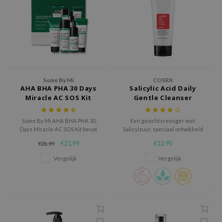
gom
arecipe
neige
CQUEEN
ke P:rem
monde
Some By Mi
COSRX
AHA BHA PHA 30 Days
Salicylic Acid Daily
sil
Miracle AC SOS Kit
Gentle Cleanser
ry May
Some By Mi AHA BHA PHA 30
Een gezichtsreiniger met
diheal
Days Miracle AC SOS Kit bevat
Salicylzuur, speciaal ontwikkeld
vier reisvriendelijke producten
voor de problematische huid.
dipeel
€21,99
€12,95
€21,99
om de huid er glad en helder uit
mebox
te laten zien
Vergelijk
Vergelijk
guhara
seEnScene
ssha
zon