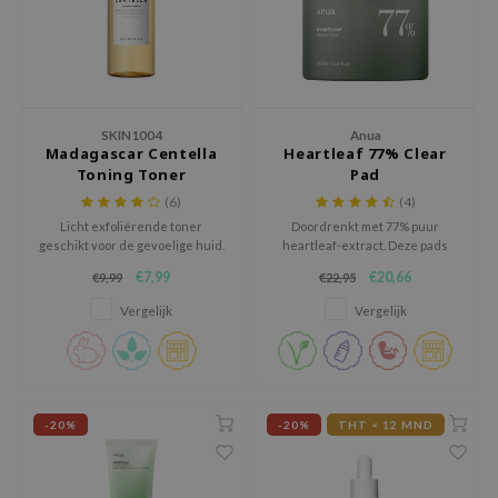
 Wishtrend
limax
IO
SRX
SKIN1004
Anua
riya
Madagascar Centella
Heartleaf 77% Clear
Toning Toner
Pad
wytree
(6)
(4)
ctor.G
Licht exfoliërende toner
Doordrenkt met 77% puur
geschikt voor de gevoelige huid.
heartleaf-extract. Deze pads
uble Dare
bieden een diepe reiniging,
€7,99
€20,66
€9,99
€22,95
waardoor onzuiverheden
 Althea
worden verwijderd en de
Vergelijk
Vergelijk
poriën worden verfijnd.
 Ceuracle
zavecca
bryolisse
-20%
-20%
THT < 12 MND
ude House
olio
oir