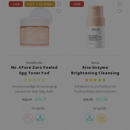
RMA:B
-20%
THT < 12 MND
-20%
leashia
mbuzin
HI
e Potions
essed Moon
ine
Numbuzin
Anua
ora
No.4 Pore Zero Peeled
Rice Enzyme
Egg Toner Pad
Brightening Cleansing
lorgram
Powder
xir
Vereenvoudigt de verzorging
Exfolieert en verheldert de
van poriën door talg, dode
huid zachtjes met enzymen,
IN&LAB
huidcellen en hydratatie
waardoor deze glad, fris en
€16,79
€17,56
€20,99
€21,95
ling Bird
effectief te beheren in één
stralend wordt.
enkele stap.
Vergelijk
Vergelijk
CREA &Honey
edly
Tir