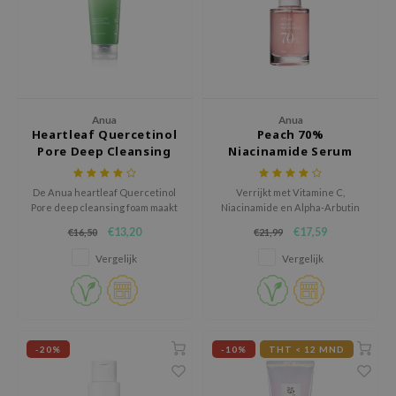
ecipe
dia
 Skin
odal
Anua
Anua
Heartleaf Quercetinol
Peach 70%
nskin
Pore Deep Cleansing
Niacinamide Serum
ruharu Wonder
Foam
imish
De Anua heartleaf Quercetinol
Verrijkt met Vitamine C,
Pore deep cleansing foam maakt
Niacinamide en Alpha-Arbutin
ika Holika
poriën schoon en verzacht met
voor een egale en jeugdige
€13,20
€17,59
€16,50
€21,99
Houttuynia Cordata voor een
huid.
GGEE
fris gevoel.
Vergelijk
Vergelijk
Dew Care
iyoon
m From
-20%
-10%
THT < 12 MND
deed Labs
isfree