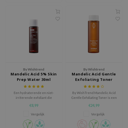
tch Me Patch
ZIGAE MANSION
e-Day's You
SECRET
nell
ndsay
QUALBERRY
YTH
By Wishtrend
By Wishtrend
Mandelic Acid 5% Skin
Mandelic Acid Gentle
ka
Prep Water 30ml
Exfoliating Toner
nhalla
aye
Een hydraterende en niet-
By WishTrend Mandelic Acid
irriterende exfoliant die
Gentle Exfoliating Toner is een
ganifect
dagelijks kan worden gebruikt.
milde exfoliërende toner voor
€8,99
€24,99
de huid met een doffe
ee
uitstraling, ruwe textuur,
Vergelijk
Vergelijk
pigmentvlekjes of
ernative Stereo
onzuiverheden.
nce