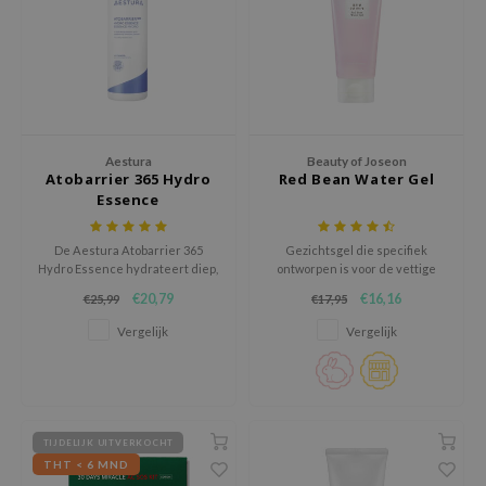
ehan
ntree
s Skin
NIK
n Skin
Aestura
Beauty of Joseon
Atobarrier 365 Hydro
Red Bean Water Gel
jun
Essence
solution
De Aestura Atobarrier 365
Gezichtsgel die specifiek
miso
Hydro Essence hydrateert diep,
ontworpen is voor de vettige
irs
versterkt de huidbarrière en
huid.
€20,79
€16,16
€25,99
€17,95
wordt snel geabsorbeerd met
avuu
een lichtgewichte textuur.
Vergelijk
Vergelijk
elf
se
ndal
TIJDELIJK UITVERKOCHT
dor
THT < 6 MND