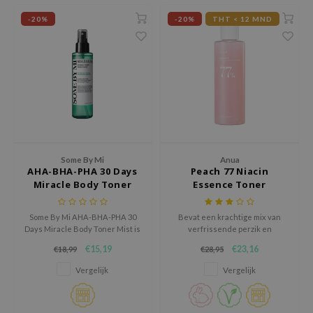
jar
-20%
-20%
THT < 12 MND
dicube
s de BAHA
ren
ybyred
encia
udio 17
Some By Mi
Anua
ly
AHA-BHA-PHA 30 Days
Peach 77 Niacin
Miracle Body Toner
Essence Toner
odance
Mist
ja
Some By Mi AHA-BHA-PHA 30
Bevat een krachtige mix van
Days Miracle Body Toner Mist is
verfrissende perzik en
een exfoliërende body toner in
hydraterende niacinamide.
€15,19
€23,16
€18,99
€28,95
sprayvorm die helpt om
VEBLUE
onzuiverheden te
Vergelijk
Vergelijk
o
verminderen, poriën te
verfijnen en de huidstructuur
use of Hur
zichtbaar gladder te maken.