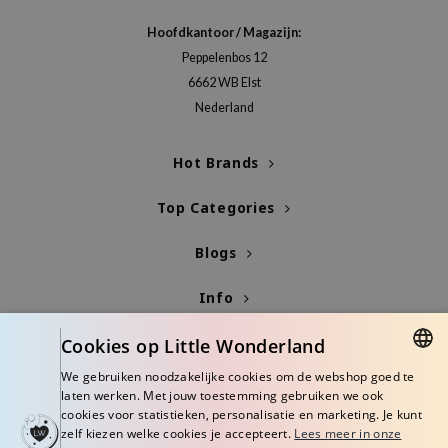
 Wishtrend
Hoofdkantoor / Magazijn:
limax
Peppelenbos 12
IO
6662 WB Elst
SRX
Nederland
riya
Hot Brands
wytree
ctor.G
Top Categories
uble Dare
Blogs
 Althea
 Ceuracle
Info
zavecca
Cookies op Little Wonderland
bryolisse
We gebruiken noodzakelijke cookies om de webshop goed te
ude House
DUTCH
laten werken. Met jouw toestemming gebruiken we ook
cookies voor statistieken, personalisatie en marketing. Je kunt
olio
ENGLISH
zelf kiezen welke cookies je accepteert.
Lees meer in onze
oir