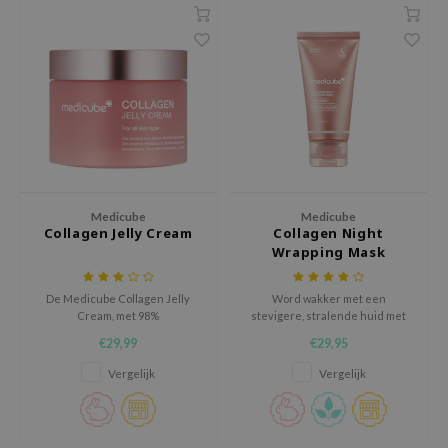
ehan
ntree
s Skin
NIK
n Skin
jun
solution
Medicube
Medicube
Collagen Jelly Cream
Collagen Night
miso
Wrapping Mask
irs
avuu
De Medicube Collagen Jelly
Word wakker met een
Cream, met 98%
stevigere, stralende huid met
elf
gehydrolyseerd collageen en
het Medicube Collagen Night
€29,99
€29,95
hyaluronzuren, verstevigt en
Wrapping Mask. Dit peel-off
se
hydrateert de huid.
sleeping mask boost elasticiteit
Vergelijk
Vergelijk
en hydrateert intens, waardoor
ndal
je huid bij het ontwaken gladder
dor
en frisser aanvoelt.