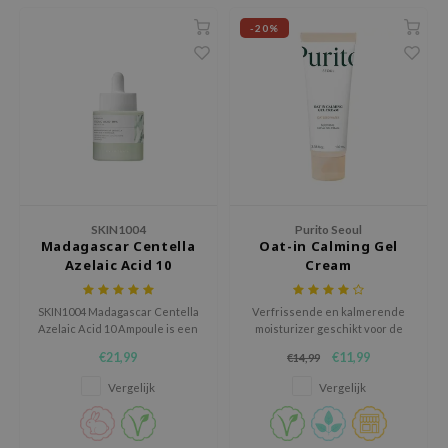
gom
-20%
arecipe
neige
CQUEEN
ke P:rem
monde
sil
ry May
SKIN1004
Purito Seoul
Madagascar Centella
Oat-in Calming Gel
diheal
Azelaic Acid 10
Cream
dipeel
Ampoule
mebox
SKIN1004 Madagascar Centella
Verfrissende en kalmerende
Azelaic Acid 10 Ampoule is een
moisturizer geschikt voor de
guhara
kalmerende ampoule voor de
(over)gevoelige huid
€21,99
€11,99
€14,99
huid met onzuiverheden,
seEnScene
roodheid en een ongelijkmatige
Vergelijk
Vergelijk
teint.
ssha
zon