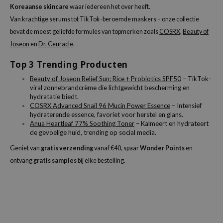
Koreaanse skincare
waar iedereen het over heeft.
Van krachtige serums tot TikTok-beroemde maskers – onze collectie
bevat de meest geliefde formules van topmerken zoals
COSRX
,
Beauty of
Joseon
en
Dr. Ceuracle
.
Top 3 Trending Producten
Beauty of Joseon Relief Sun: Rice + Probiotics SPF50
– TikTok-
viral zonnebrandcrème die lichtgewicht bescherming en
hydratatie biedt.
COSRX Advanced Snail 96 Mucin Power Essence
– Intensief
hydraterende essence, favoriet voor herstel en glans.
Anua Heartleaf 77% Soothing Toner
– Kalmeert en hydrateert
de gevoelige huid, trending op social media.
Geniet van
gratis verzending
vanaf €40, spaar
Wonder Points
en
ontvang
gratis samples
bij elke bestelling.