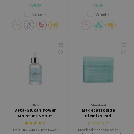
zonnebrandcrème verwijdert.
huid 's nachts met diverse
tch Me Patch
€24,99
€6,35
hydraterende, verhelderende
en anti-aging ingrediënten.
ZIGAE MANSION
Vergelijk
Vergelijk
e-Day's You
SECRET
nell
ndsay
QUALBERRY
YTH
ka
nhalla
aye
iUNIK
Mediheal
ganifect
Beta-Glucan Power
Madecassoside
ee
Moisture Serum
Blemish Pad
ernative Stereo
De iUNIK Beta-Glucan Power
Mediheal Madecassoside
nce