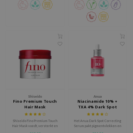
RMA:B
leashia
mbuzin
HI
e Potions
essed Moon
ine
ora
lorgram
xir
IN&LAB
Shiseido
Anua
Fino Premium Touch
Niacinamide 10% +
ling Bird
Hair Mask
TXA 4% Dark Spot
Correcting Serum
CREA &Honey
Shiseido Fino Premium Touch
Het Anua Dark Spot Correcting
edly
Hair Mask voedt, versterkt en
Serum pakt pigmentvlekken en
herstelt beschadigd haar. Met
hyperpigmentatie effectief aan
Tir