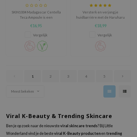
oel
SKIN1004 Madagascar Centella
Versterk en verjong je
tras
Teca Ampoule is een
huidbarrière met de Haruharu
herstellende ampoule voor de
Wonder Black Rice Probiotics
owus
€16,95
€18,99
gevoelige, geïrriteerde of
Barrier Essence, een formule
 Reju-All
verzwakte huidbarrière.
boordevol voedingsstoffen die
Vergelijk
Vergelijk
diep hydrateert, verstevigt en
gredients
de huid glad maakt.
ydoll
ntellian24
owpure
1
2
3
4
5
ower Mate
ist
Meest bekeken
rka
Viral K-Beauty & Trending Skincare
Ben je op zoek naar de nieuwste
viral skincare trends
? Bij Little
Wonderland vind je de beste
viral K-Beauty producten
en
trending