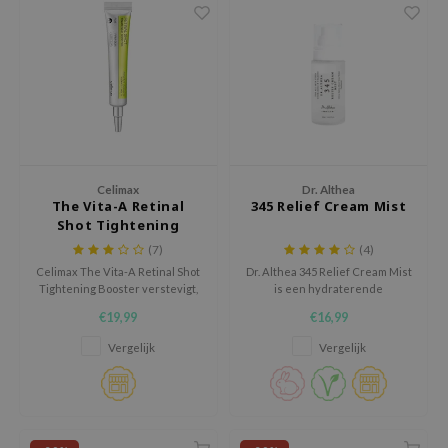
 Wishtrend
limax
IO
SRX
riya
wytree
Celimax
Dr. Althea
ctor.G
The Vita-A Retinal
345 Relief Cream Mist
Shot Tightening
uble Dare
Booster
(7)
(4)
 Althea
Celimax The Vita-A Retinal Shot
Dr. Althea 345 Relief Cream Mist
Tightening Booster verstevigt,
is een hydraterende
 Ceuracle
verzacht lijntjes en verbetert
gezichtsmist die helpt de huid
€19,99
€16,99
zavecca
elasticiteit. Met 0,1% nano-
te kalmeren, te versterken en
retinal, MATRIXYL® 3000 en A-
langdurig te hydrateren.
Vergelijk
Vergelijk
bryolisse
Shot™, stimuleert collageen,
verfijnt textuur en hydrateert
ude House
met Vitamine B5 Panthenol.
olio
oir