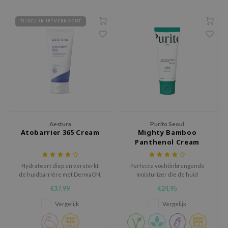
xsoon
TIJDELIJK UITVERKOCHT
onshot
CIFIC
rd
ogen
ne Less
ach C
ripera
Aestura
Purito Seoul
Atobarrier 365 Cream
Mighty Bamboo
itfée
Panthenol Cream
ykology
Hydrateert diep en versterkt
Perfecte vochtinbrengende
rito SEOUL
de huidbarrière met DermaON,
moisturizer die de huid
unkang Yul
Allantoïne, Squalaan en
herstélt.
€37,99
€24,95
Glycerine.
l Barrier
Vergelijk
Vergelijk
:p