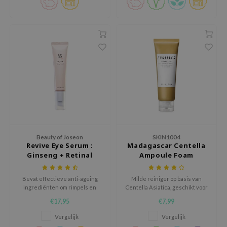
kalmeert en versterkt het de
e Plant Base
huidbarrière.
e Saem
A'M
 Cool For School
rriden
oiareuke
icharm
 Cosmetics
lcos Kwailnara
Beauty of Joseon
SKIN1004
Revive Eye Serum :
Madagascar Centella
-1
Ginseng + Retinal
Ampoule Foam
dah
Bevat effectieve anti-ageing
Milde reiniger op basis van
SE
ingrediënten om rimpels en
Centella Asiatica, geschikt voor
fijne lijntjes te verminderen en
elk huidtype.
borian
€17,95
€7,99
tegelijkertijd de huid diep te
hydrateren.
ianclub
Vergelijk
Vergelijk