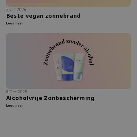
 Wishtrend
5 Jan 2026
limax
Beste vegan zonnebrand
IO
Lees meer
SRX
riya
wytree
ctor.G
uble Dare
 Althea
 Ceuracle
8 Dec 2025
Alcoholvrije Zonbescherming
zavecca
Lees meer
bryolisse
ude House
olio
oir