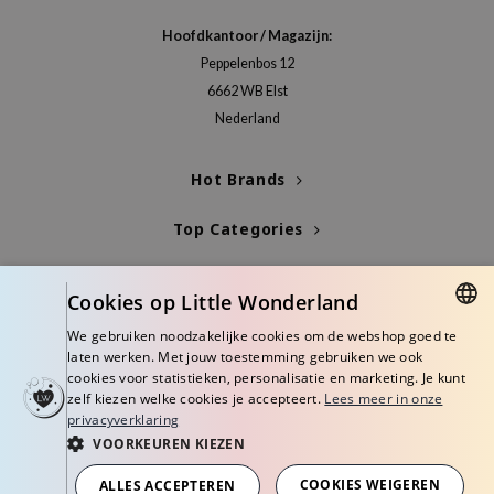
 Wishtrend
Hoofdkantoor / Magazijn:
limax
Peppelenbos 12
IO
6662 WB Elst
SRX
Nederland
riya
Hot Brands
wytree
ctor.G
Top Categories
uble Dare
Blogs
 Althea
Cookies op Little Wonderland
 Ceuracle
Info
We gebruiken noodzakelijke cookies om de webshop goed te
DUTCH
zavecca
laten werken. Met jouw toestemming gebruiken we ook
cookies voor statistieken, personalisatie en marketing. Je kunt
ENGLISH
bryolisse
zelf kiezen welke cookies je accepteert.
Lees meer in onze
privacyverklaring
ude House
VOORKEUREN KIEZEN
olio
© Copyright 2026 Little Wonderland - Korean skincare specialized store in
Europe
COOKIES WEIGEREN
ALLES ACCEPTEREN
oir