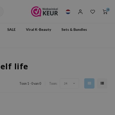
0
SALE
Viral K-Beauty
Sets & Bundles
lf life
Toon 1 - 0 van 0
Toon:
24