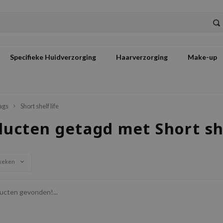
Specifieke Huidverzorging
Haarverzorging
Make-up
ags
Short shelf life
ucten getagd met Short she
keken
cten gevonden!...