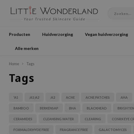
Producten
Huidverzorging
Vegan huidverzorging
Alle merken
Home
Tags
Tags
'A1
;A1;A2
;A2
ACNE
ACNE PATCHES
AHA
BAMBOO
BERKENSAP
BHA
BLACKHEAD
BRIGHTE
CERAMIDES
CLEANSING WATER
CLEARING
COSRX EYE C
FORMALDEHYDE FREE
FRAGRANCE FREE
GALACTOMYCES