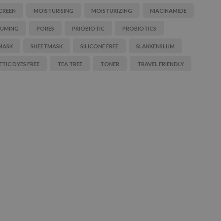
CREEN
MOISTURISING
MOISTURIZING
NIACINAMIDE
LUMING
PORES
PRIOBIOTIC
PROBIOTICS
MASK
SHEETMASK
SILICONE FREE
SLAKKENSLIJM
TIC DYES FREE
TEA TREE
TONER
TRAVEL FRIENDLY