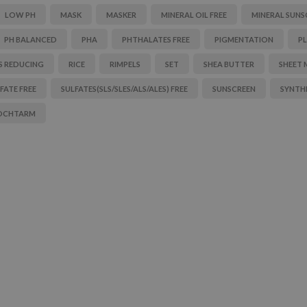
LOW PH
MASK
MASKER
MINERAL OIL FREE
MINERAL SUNS
PH BALANCED
PHA
PHTHALATES FREE
PIGMENTATION
P
S REDUCING
RICE
RIMPELS
SET
SHEA BUTTER
SHEET 
FATE FREE
SULFATES(SLS/SLES/ALS/ALES) FREE
SUNSCREEN
SYNTHE
OCHTARM