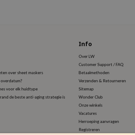
Info
Over LW
Customer Support / FAQ
eten over sheet maskers
Betaalmethoden
t overdatum?
Verzenden & Retourneren
es voor elk huidtype
Sitemap
nd de beste anti-aging strategie is
Wonder Club
Onze winkels
Vacatures
Herroeping aanvragen
Registreren