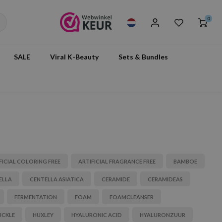
0
SALE
Viral K-Beauty
Sets & Bundles
FICIAL COLORING FREE
ARTIFICIAL FRAGRANCE FREE
BAMBOE
ELLA
CENTELLA ASIATICA
CERAMIDE
CERAMIDEAS
FERMENTATION
FOAM
FOAMCLEANSER
UCKLE
HUXLEY
HYALURONIC ACID
HYALURONZUUR