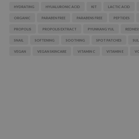
HYDRATING
HYUALURONIC ACID
KIT
LACTIC ACID
ORGANIC
PARABEN FREE
PARABENS FREE
PEPTIDES
PROPOLIS
PROPOLIS EXTRACT
PYUNKANG YUL
REDNES
SNAIL
SOFTENING
SOOTHING
SPOT PATCHES
SUL
VEGAN
VEGAN SKINCARE
VITAMIN C
VITAMIN E
V