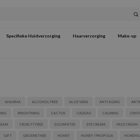
Specifieke Huidverzorging
Haarverzorging
Make-up
AHA/BHA
ALCOHOL FREE
ALOE VERA
ANTI AGING
ARTI
NING
BRIGHTNING
CACTUS
CADEAU
CALMING
CENT
REAM
CRUELTY FREE
EGGWHITES
EYE CREAM
FACE CREAM
GIFT
GROENETHEE
HONEY
HONEY / PROPOLIS
HONEYS