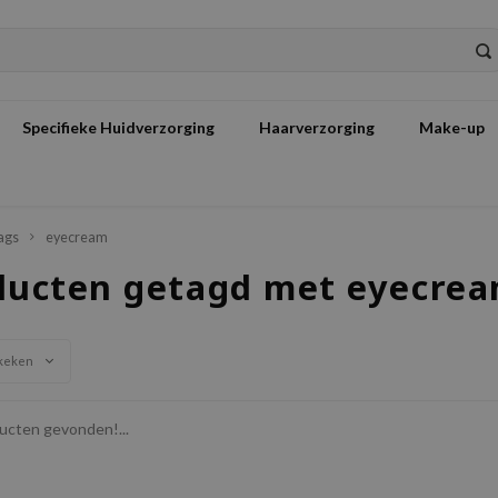
Specifieke Huidverzorging
Haarverzorging
Make-up
ags
eyecream
ducten getagd met eyecre
keken
cten gevonden!...