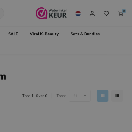
0
SALE
Viral K-Beauty
Sets & Bundles
am
Toon 1 - 0 van 0
Toon:
24