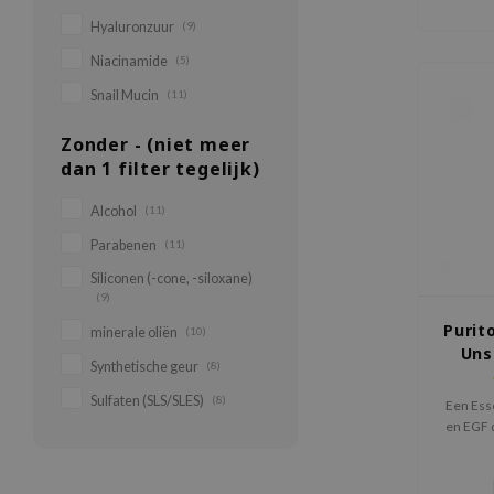
Hyaluronzuur
(9)
Niacinamide
(5)
Snail Mucin
(11)
Zonder - (niet meer
dan 1 filter tegelijk)
Alcohol
(11)
Parabenen
(11)
Siliconen (-cone, -siloxane)
(9)
Purit
minerale oliën
(10)
Uns
Synthetische geur
(8)
Sulfaten (SLS/SLES)
(8)
Een Ess
en EGF 
huid 