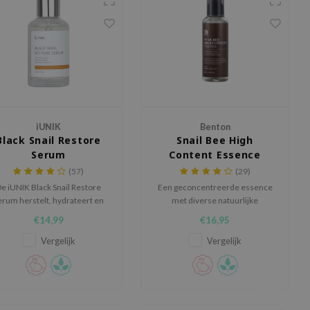
iUNIK
Benton
Black Snail Restore
Snail Bee High
Serum
Content Essence
(57)
(29)
e iUNIK Black Snail Restore
Een geconcentreerde essence
erum herstelt, hydrateert en
met diverse natuurlijke
verstevigt de huid met
ingrediënten
€14,99
€16,95
tuurlijke superfoods en 70%
zwarte slakkenslijm.
Vergelijk
Vergelijk