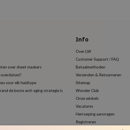
Info
Over LW
Customer Support / FAQ
eten over sheet maskers
Betaalmethoden
t overdatum?
Verzenden & Retourneren
es voor elk huidtype
Sitemap
nd de beste anti-aging strategie is
Wonder Club
Onze winkels
Vacatures
Herroeping aanvragen
Registreren
Vergelijk producten