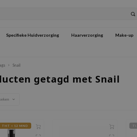
Specifieke Huidverzorging
Haarverzorging
Make-up
ags
Snail
ducten getagd met Snail
keken
THT < 12 MND
TI