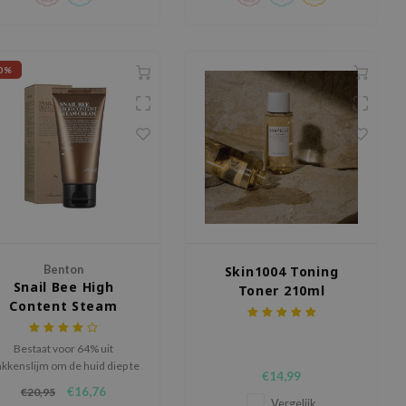
0%
Benton
Skin1004 Toning
Snail Bee High
Toner 210ml
Content Steam
Cream
Bestaat voor 64% uit
akkenslijm om de huid diep te
€14,99
voeden en te hydrateren.
€16,76
€20,95
Vergelijk