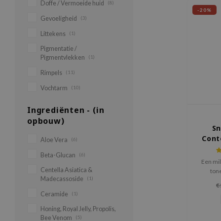
Doffe / Vermoeide huid
(8)
-20%
Gevoeligheid
(3)
Littekens
(1)
Pigmentatie /
Pigmentvlekken
(1)
Rimpels
(11)
Vochtarm
(10)
Ingrediënten - (in
opbouw)
Sn
Cont
Aloe Vera
(6)
Beta-Glucan
(6)
Een mi
Centella Asiatica &
tone
Madecassoside
(1)
ont
€
in
Ceramide
(1)
Honing, Royal Jelly, Propolis,
Bee Venom
(5)