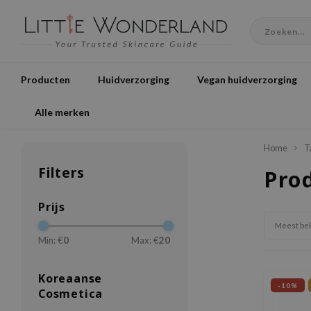
Producten
Huidverzorging
Vegan huidverzorging
Alle merken
Home
T
Filters
Pro
Prijs
Meest be
Min: €
0
Max: €
20
Koreaanse
-10%
Cosmetica