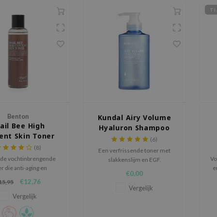
TI
Benton
Kundal Airy Volume
ail Bee High
Hyaluron Shampoo
ent Skin Toner
Blossom Breeze​
(6)
(50ml)
(8)
Een verfrissende toner met
lde vochtinbrengende
Vo
slakkenslijm en EGF.
r die anti-aging en
e
€0,00
stekingsremmende
€12,76
15,95
grediënten bevat.
Vergelijk
Vergelijk