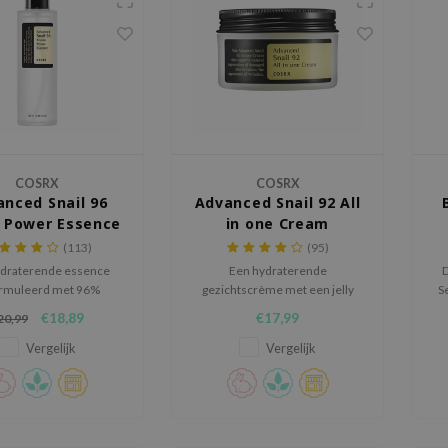
COSRX
COSRX
nced Snail 96
Advanced Snail 92 All
 Power Essence
in one Cream
(113)
(95)
ydraterende essence
Een hydraterende
D
rmuleerd met 96%
gezichtscrème met een jelly
S
slakkenslijm.
textuur.
€18,89
€17,99
20,99
na
Vergelijk
Vergelijk