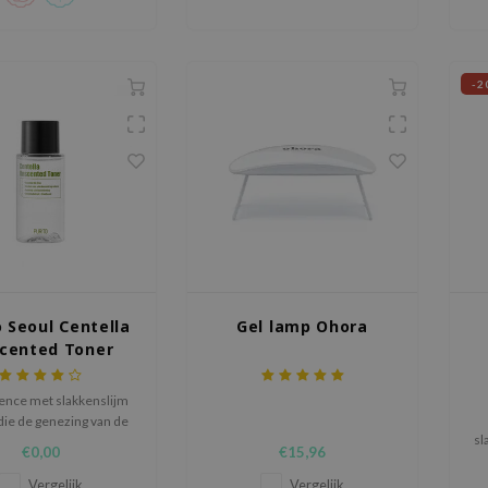
-2
o Seoul Centella
Gel lamp Ohora
cented Toner
(30ml)
ence met slakkenslijm
die de genezing van de
sl
en de celvernieuwing
€0,00
€15,96
versnelt.
Vergelijk
Vergelijk