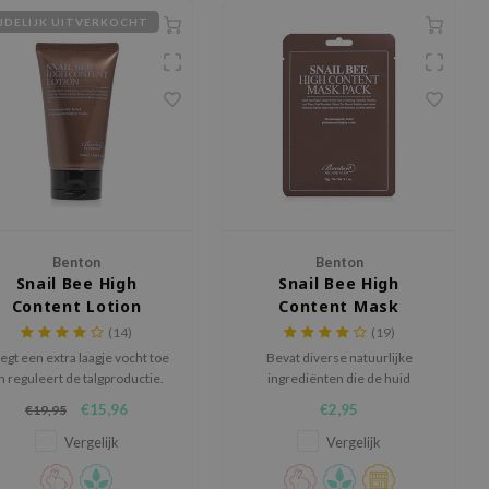
JDELIJK UITVERKOCHT
Benton
Benton
Snail Bee High
Snail Bee High
Content Lotion
Content Mask
(14)
(19)
egt een extra laagje vocht toe
Bevat diverse natuurlijke
n reguleert de talgproductie.
ingrediënten die de huid
herstellen en huidveroudering
€15,96
€2,95
€19,95
tegengaan.
Vergelijk
Vergelijk