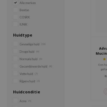
Alle merken
Benton
COSRX
iUNIK
Huidtype
Gevoelige huid
(10)
Adva
Droge huid
(6)
Mucin
Normale huid
(6)
Een h
Gecombineerde huid
(8)
gefo
Vette huid
(7)
€
Rijpere huid
(3)
Huidconditie
Acne
(5)