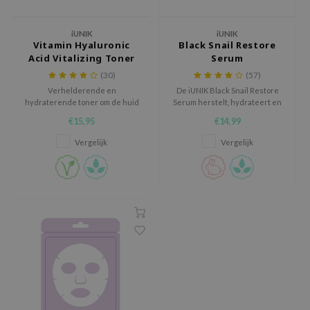
chaamsverzorging
ila Co
Groene Thee
iUNIK
iUNIK
pverzorging
rr Cosmetics
Zoethout
Vitamin Hyaluronic
Black Snail Restore
Acid Vitalizing Toner
Serum
cessoires
rulab
Beta-glucan
(30)
(57)
ni verzorgingsproducten
 Lab
Centella Asiatica
Verhelderende en
De iUNIK Black Snail Restore
hydraterende toner om de huid
Serum herstelt, hydrateert en
pplementen
auty of Joseon
PDRN
te voeden en de huidtextuur te
verstevigt de huid met
€15,95
€14,99
ts / Giftcard
llaMonster
Azelaic Acid
verfijnen
natuurlijke superfoods en 70%
zwarte slakkenslijm.
Vergelijk
Vergelijk
lflower
Mandelic Acid
nton
oré
ack Rouge
the
najour
tish M
eno