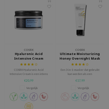
e Plant Base
e Saem
A'M
 Cool For School
rriden
oiareuke
COSRX
COSRX
icharm
Hyaluronic Acid
Ultimate Moisturizing
Intensive Cream
Honey Overnight Mask
 Cosmetics
lcos Kwailnara
COSRX Hyaluronic Acid
Een 3-in-1-masker dat gebruikt
-1
Intensive Cream is een intens
kan worden als een
hydraterende gezichtscrème
nachtmasker, een afspoel
€20,99
€17,99
dah
die vocht inbrengt en het vocht
masker of een rijke crème.
afsluit zodat deze niet
Vergelijk
Vergelijk
SE
verdampt.
borian
ianclub