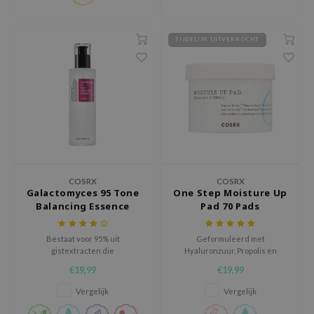
RMA:B
leashia
TIJDELIJK UITVERKOCHT
mbuzin
HI
e Potions
essed Moon
ine
ora
lorgram
COSRX
COSRX
Galactomyces 95 Tone
One Step Moisture Up
xir
Balancing Essence
Pad 70 Pads
IN&LAB
Bestaat voor 95% uit
Geformuleerd met
ling Bird
gistextracten die
Hyaluronzuur, Propolis en
huidverkleuringen ophelderen
natuurlijke BHA
CREA &Honey
€19,99
€19,99
en huidveroudering tegengaan.
Het hydrateert en doet de
edly
Vergelijk
Vergelijk
vermoeide, doffe huid weer
Tir
opleven.