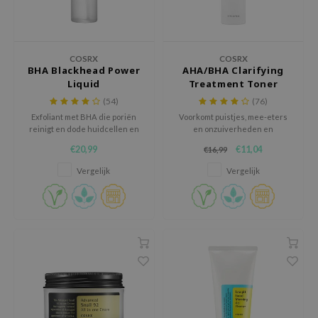
 Wishtrend
limax
IO
COSRX
COSRX
BHA Blackhead Power
AHA/BHA Clarifying
SRX
Liquid
Treatment Toner
riya
(54)
(76)
Exfoliant met BHA die poriën
Voorkomt puistjes, mee-eters
wytree
reinigt en dode huidcellen en
en onzuiverheden en
ctor.G
mee-eters verwijdert.
hydrateert tegelijk de huid.
€20,99
€11,04
€16,99
uble Dare
Vergelijk
Vergelijk
 Althea
 Ceuracle
zavecca
bryolisse
ude House
olio
oir