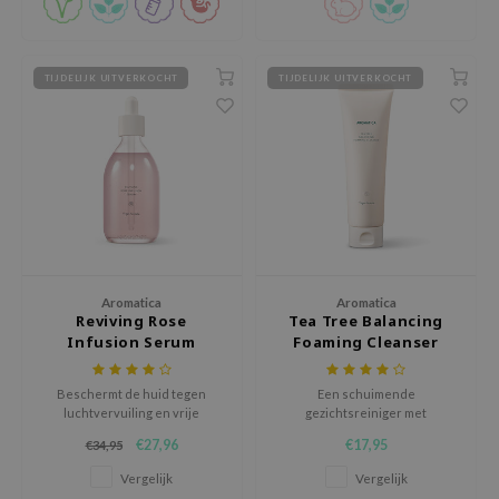
jar
dicube
TIJDELIJK UITVERKOCHT
TIJDELIJK UITVERKOCHT
s de BAHA
ren
ybyred
encia
udio 17
ly
Aromatica
Aromatica
odance
Reviving Rose
Tea Tree Balancing
ja
Infusion Serum
Foaming Cleanser
Beschermt de huid tegen
Een schuimende
VEBLUE
luchtvervuiling en vrije
gezichtsreiniger met
radicalen, en vermindert de
verschillende verzachtende
o
€27,96
€17,95
€34,95
verschijning van fijne lijntjes en
ingrediënten om de huid
rimpels.
gehydrateerd en met
use of Hur
Vergelijk
Vergelijk
verminderde roodheid achter