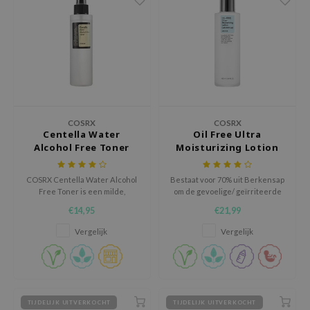
xsoon
onshot
CIFIC
rd
ogen
ne Less
COSRX
COSRX
Centella Water
Oil Free Ultra
ach C
Alcohol Free Toner
Moisturizing Lotion
ripera
COSRX Centella Water Alcohol
Bestaat voor 70% uit Berkensap
itfée
Free Toner is een milde,
om de gevoelige/ geïrriteerde
kalmerende toner. Met Centella
te kalmeren.
ykology
€14,95
€21,99
water voor een zachte, soepele
huid. Alcohol-vrij en Parabeen-
rito SEOUL
Vergelijk
Vergelijk
vrij.
unkang Yul
l Barrier
:p
TIJDELIJK UITVERKOCHT
TIJDELIJK UITVERKOCHT