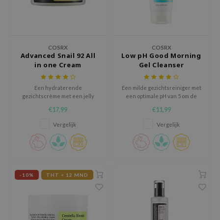
ecipe
dia
 Skin
COSRX
COSRX
Advanced Snail 92 All
Low pH Good Morning
odal
in one Cream
Gel Cleanser
nskin
Een hydraterende
Een milde gezichtsreiniger met
ruharu Wonder
gezichtscrème met een jelly
een optimale pH van 5 om de
textuur.
natuurlijke vochtbarrière van
imish
€17,99
€11,99
de huid te behouden.
ika Holika
Vergelijk
Vergelijk
GGEE
Dew Care
iyoon
-10%
THT < 12 MND
m From
deed Labs
isfree