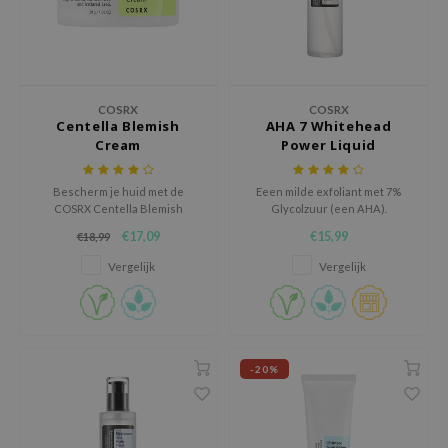
ehan
ntree
s Skin
NIK
COSRX
COSRX
Centella Blemish
AHA 7 Whitehead
n Skin
Cream
Power Liquid
jun
Bescherm je huid met de
Eeen milde exfoliant met 7%
solution
COSRX Centella Blemish
Glycolzuur (een AHA).
Cream, een ultra-
miso
€17,09
€15,99
€18,99
hydraterende, maar niet-vette
crème.
irs
Vergelijk
Vergelijk
avuu
elf
se
-20%
ndal
dor