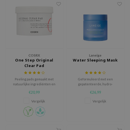
hto Mentholatum
mand
und Lab
LB
cret Key
iseido
ris
COSRX
Laneige
One Step Original
Water Sleeping Mask
infood
Clear Pad
IN1004
Peeling pads gemaakt met
Geformuleerd met een
inRx LAB
natuurlijke ingrediënten en
gepatenteerde, hydro-
BHA om acné te bestrijden.
geïoniseerde mineraalwater-
P
€20,99
€26,99
formule.
me By Mi
Vergelijk
Vergelijk
B
ank You Farmer
e Face Shop