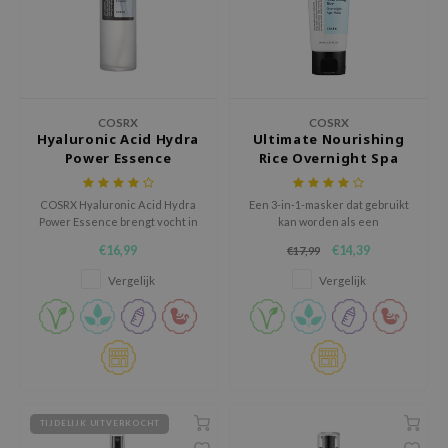
gom
arecipe
neige
CQUEEN
COSRX
COSRX
ke P:rem
Hyaluronic Acid Hydra
Ultimate Nourishing
monde
Power Essence
Rice Overnight Spa
Mask
sil
COSRX Hyaluronic Acid Hydra
Een 3-in-1-masker dat gebruikt
ry May
Power Essence brengt vocht in
kan worden als een
en sluit het vocht af zodat deze
nachtmasker, een afspoel
diheal
€16,99
€14,39
€17,99
niet verdampt.
masker of een rijke crème.
Vergelijk
Vergelijk
dipeel
mebox
guhara
seEnScene
ssha
TIJDELIJK UITVERKOCHT
zon