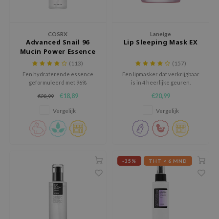
chaamsverzorging
ila Co
Groene Thee
pverzorging
rr Cosmetics
Zoethout
COSRX
Laneige
Advanced Snail 96
Lip Sleeping Mask EX
cessoires
rulab
Beta-glucan
Mucin Power Essence
ni verzorgingsproducten
 Lab
Centella Asiatica
(113)
(157)
pplementen
auty of Joseon
PDRN
Een hydraterende essence
Een lipmasker dat verkrijgbaar
geformuleerd met 96%
is in 4 heerlijke geuren.
ts / Giftcard
llaMonster
Azelaic Acid
slakkenslijm.
€18,89
€20,99
€20,99
lflower
Mandelic Acid
Vergelijk
Vergelijk
nton
oré
ack Rouge
-35%
THT < 6 MND
the
najour
tish M
eno