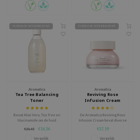
te laten.
tch Me Patch
ZIGAE MANSION
e-Day's You
TIJDELIJK UITVERKOCHT
TIJDELIJK UITVERKOCHT
SECRET
nell
ndsay
QUALBERRY
YTH
ka
Aromatica
Aromatica
nhalla
Tea Tree Balancing
Reviving Rose
Toner
Infusion Cream
aye
ganifect
Bevat Aloe Vera, Tea Tree en
De Aromatica Reviving Rose
ee
Niacinamide om de huid
Infusion Cream bevat diverse
optimaal te kalmeren,
kalmerende ingrediënten en
€16,36
€37,19
€20,45
ernative Stereo
hydrateren en verhelderen.
antioxidanten om de huid tegen
luchtvervuiling en vrije
Vergelijk
Vergelijk
nce