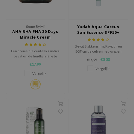
ehan
ntree
s Skin
Yadah Aqua Cactus
Some By Mi
AHA BHA PHA 30 Days
Sun Essence SPF50+
NIK
Miracle Cream
PA++++ (20ml)​
n Skin
Bevat Slakkenslijm, Kaviaar, en
jun
Een crème die centella asiatica
EGF om de celvernieuwing en
bevat om de huidbarrière te
genezing van de huid te
€0,00
€16,99
solution
versterken
bevorderen.
€17,99
Vergelijk
miso
Vergelijk
irs
avuu
elf
se
ndal
dor