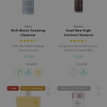
RMA:B
leashia
mbuzin
HI
Klairs
Benton
Rich Moist Foaming
Snail Bee High
e Potions
Cleanser
Content Essence
essed Moon
Klairs Rich Moist Foaming
Een geconcentreerde essence
ine
Cleanser is een
met diverse natuurlijke
ora
gezichtsreiniger met een lage
ingrediënten
€17,99
€16,95
pH waarde om de huidbarrière
lorgram
intact te houden tijdens het
Vergelijk
Vergelijk
reinigen.
xir
IN&LAB
ling Bird
-10%
THT < 12 MND
TIJDELIJK UITVERKOCHT
CREA &Honey
edly
Tir