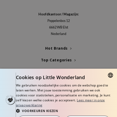
Hoofdkantoor / Magazijn:
Peppelenbos 12
6662 WB Elst
Nederland
Hot Brands
Top Categories
Blogs
Cookies op Little Wonderland
Info
We gebruiken noodzakelijke cookies om de webshop goed te
DUTCH
laten werken. Met jouw toestemming gebruiken we ook
cookies voor statistieken, personalisatie en marketing. Je kunt
ENGLISH
zelf kiezen welke cookies je accepteert.
Lees meer in onze
privacyverklaring
VOORKEUREN KIEZEN
© Copyright 2026 Little Wonderland - Korean skincare specialized store in