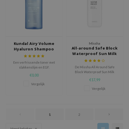
AAH
RCELL
EMORLAB
.Melaxin
Kundal Airy Volume
Missha
amisa
All-around Safe Block
Hyaluron Shampoo
nyo
Waterproof Sun Milk
Blossom Breeze​ (50ml)
apuri
Een verfrissende toner met
De Missha All Around Safe
slakkenslijm en EGF.
ture Republic
Block Waterproof Sun Milk
€0,00
absorbeert snel, laat geen witte
ev
€17,99
waas achter, en geeft de huid
Vergelijk
een matte finish. Het is de
tseline
Vergelijk
perfecte zonnebrand voor
onder make-up of voor
 Placosmetics
buitendeurse activiteiten. De
roid
zonnebrand is water en zweet
resist
1
2
ecell
ixir
Meest bekeken