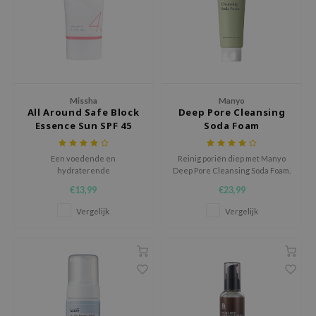
e Plant Base
e Saem
A'M
 Cool For School
Missha
Manyo
rriden
All Around Safe Block
Deep Pore Cleansing
Essence Sun SPF 45
Soda Foam
oiareuke
PA+++
icharm
Een voedende en
Reinig poriën diep met Manyo
 Cosmetics
hydraterende
Deep Pore Cleansing Soda Foam.
zonnebrandcrème met een
Voor een frisse, zachte huid
€13,99
€23,99
lcos Kwailnara
lichte textuur.
zonder droog gevoel.
Vergelijk
Vergelijk
-1
dah
SE
borian
ianclub