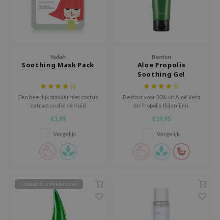
xsoon
onshot
CIFIC
rd
Yadah
Benton
Soothing Mask Pack
Aloe Propolis
ogen
Soothing Gel
ne Less
Een heerlijk masker met cactus
Bestaat voor 80% uit Aloë Vera
ach C
extracten die de huid
en Propolis (bijenlijm).
hydrateren
ripera
€1,99
€19,95
itfée
Vergelijk
Vergelijk
ykology
rito SEOUL
unkang Yul
TIJDELIJK UITVERKOCHT
l Barrier
:p