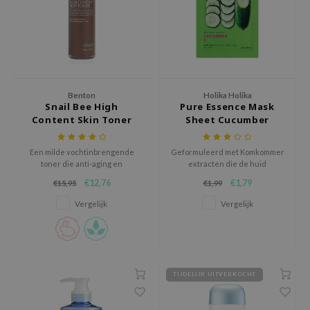
tch Me Patch
ZIGAE MANSION
e-Day's You
SECRET
nell
Benton
Holika Holika
Snail Bee High
Pure Essence Mask
ndsay
Content Skin Toner
Sheet Cucumber
QUALBERRY
Een milde vochtinbrengende
Geformuleerd met Komkommer
YTH
toner die anti-aging en
extracten die de huid
ontstekingsremmende
hydrateren en verkoelen, en
ka
€12,76
€1,79
€15,95
€1,99
ingrediënten bevat.
Aloë Vera om de huid te helpen
genezen en littekens
nhalla
Vergelijk
Vergelijk
ophelderen.
aye
ganifect
ee
TIJDELIJK UITVERKOCHT
ernative Stereo
nce