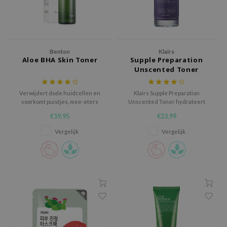
gom
arecipe
neige
CQUEEN
Benton
Klairs
Aloe BHA Skin Toner
Supple Preparation
ke P:rem
Unscented Toner
monde
Verwijdert dode huidcellen en
Klairs Supple Preparation
sil
voorkomt puistjes, mee-eters
Unscented Toner hydrateert
ry May
en onzuiverheden om de
en kalmeert de huid na het
€19,95
€23,99
huidtextuur te verbeteren.
reinigen én houdt een optimale
diheal
pH in stand om de absorptie van
Vergelijk
Vergelijk
verzorgingsproducten te
dipeel
bevorderen. Geurvrij en
gemaakt zonder etherische
mebox
oliën.
guhara
seEnScene
ssha
zon