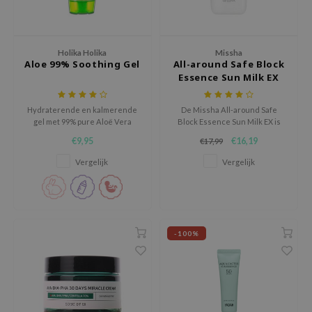
ecipe
dia
Holika Holika
Missha
Aloe 99% Soothing Gel
All-around Safe Block
 Skin
Essence Sun Milk EX
odal
nskin
Hydraterende en kalmerende
De Missha All-around Safe
gel met 99% pure Aloë Vera
Block Essence Sun Milk EX is
ruharu Wonder
extracten, aangevuld met
een hydraterende, niet-
€9,95
€16,19
€17,99
Centella extracten.
plakkerige zonnebrand en
imish
beschermt tegen zowel UVA als
Vergelijk
Vergelijk
UVB stralen. De zonnebrand
ika Holika
heeft een dewy finish en laat
geen witte waas achter.
GGEE
Geformuleerd met 4 soorten
Dew Care
bloemen, Abrik
-100%
iyoon
m From
deed Labs
isfree