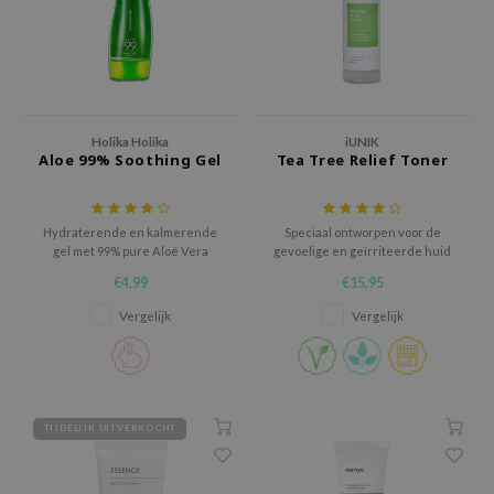
hto Mentholatum
mand
und Lab
LB
cret Key
Holika Holika
iUNIK
Aloe 99% Soothing Gel
Tea Tree Relief Toner
iseido
ris
Hydraterende en kalmerende
Speciaal ontworpen voor de
infood
gel met 99% pure Aloë Vera
gevoelige en geïrriteerde huid
extracten, aangevuld met
IN1004
€4,99
€15,95
Centella extracten.
inRx LAB
Vergelijk
Vergelijk
P
me By Mi
B
TIJDELIJK UITVERKOCHT
ank You Farmer
e Face Shop