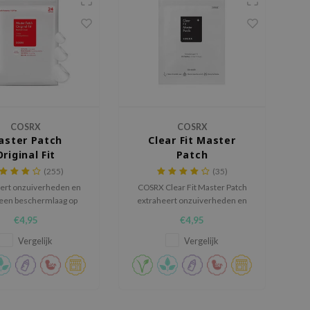
COSRX
COSRX
aster Patch
Clear Fit Master
Original Fit
Patch
(255)
(35)
ert onzuiverheden en
COSRX Clear Fit Master Patch
een beschermlaag op
extraheert onzuiverheden en
es tegen bacteriën en
vormt een beschermlaag op
€4,95
€4,95
virussen.
puistjes om ze te beschermen
tegen bacteriën en virussen.
Vergelijk
Vergelijk