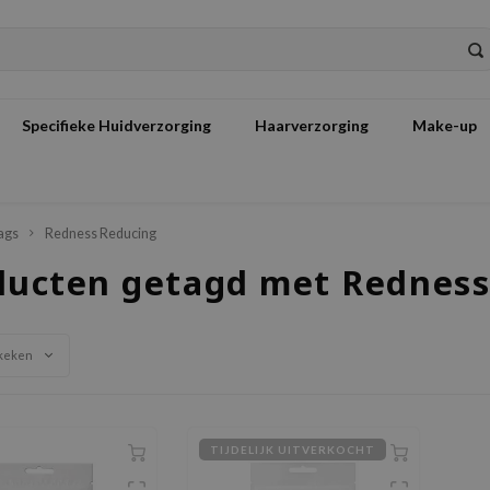
Specifieke Huidverzorging
Haarverzorging
Make-up
ags
Redness Reducing
ducten getagd met Redness
keken
TIJDELIJK UITVERKOCHT