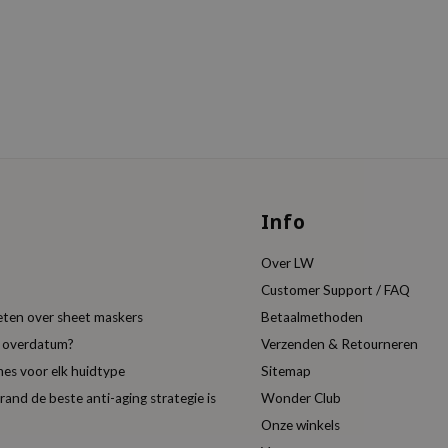
Info
Over LW
Customer Support / FAQ
eten over sheet maskers
Betaalmethoden
t overdatum?
Verzenden & Retourneren
es voor elk huidtype
Sitemap
nd de beste anti-aging strategie is
Wonder Club
Onze winkels