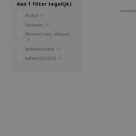
dan 1 filter tegelijk)
Meest be
Alcohol
(2)
Parabenen
(2)
Siliconen (-cone, -siloxane)
(2)
Synthetische geur
(1)
Sulfaten (SLS/SLES)
(2)