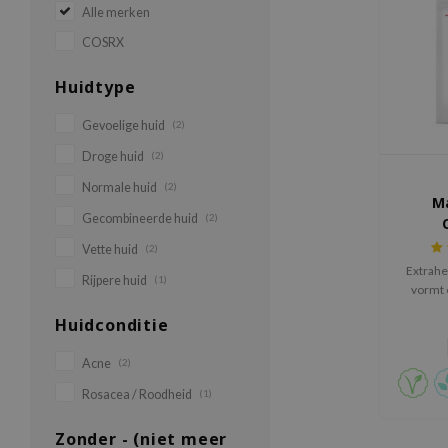
Alle merken
COSRX
Huidtype
Gevoelige huid
(2)
Droge huid
(2)
Normale huid
(2)
M
Gecombineerde huid
(2)
Vette huid
(2)
Extrahe
Rijpere huid
(1)
vormt 
puistj
Huidconditie
Acne
(2)
Rosacea / Roodheid
(1)
Zonder - (niet meer