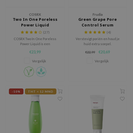
chaamsverzorging
ila Co
Groene Thee
COSRX
Frudia
pverzorging
rr Cosmetics
Zoethout
Two In One Poreless
Green Grape Pore
Power Liquid
Control Serum
cessoires
rulab
Beta-glucan
(27)
(4)
ni verzorgingsproducten
 Lab
Centella Asiatica
COSRX Two In One Poreless
Verstevigt poriën en houd je
Power Liquid is een
huid extra soepel.
pplementen
auty of Joseon
PDRN
talgbestrijdende vloeistof die
€23,99
€20,69
€22,99
ts / Giftcard
llaMonster
Azelaic Acid
verstopte poriën verwijdert.
Vergelijk
Vergelijk
lflower
Mandelic Acid
nton
oré
ack Rouge
-10%
THT < 12 MND
the
najour
tish M
eno