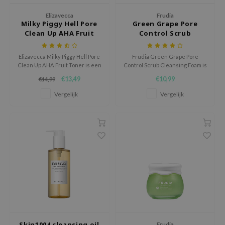
ecipe
Elizavecca
Frudia
Milky Piggy Hell Pore
Green Grape Pore
dia
Clean Up AHA Fruit
Control Scrub
Toner
Cleansing Foam
 Skin
Elizavecca Milky Piggy Hell Pore
Frudia Green Grape Pore
odal
Clean Up AHA Fruit Toner is een
Control Scrub Cleansing Foam is
multifunctionele toner die de
een verfrissend
nskin
€13,49
€10,99
€14,99
huid exfolieert, hydrateert, en
reinigingsschuim dat de poriën
zuivert.
reinigt.
ruharu Wonder
Vergelijk
Vergelijk
imish
ika Holika
GGEE
Dew Care
iyoon
m From
deed Labs
isfree
Skin1004 cleansing oil
Frudia