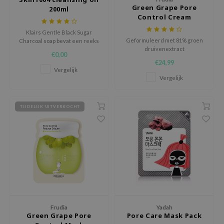
Green Grape Pore
ehan
200ml
Control Cream
ntree
Klairs Gentle Black Sugar
s Skin
Geformuleerd met 81% groen
Charcoal soap bevat een reeks
druivenextract
aan natuurlijke ingrediënten,
NIK
€0,00
geselecteerd door meester
€24,99
ambachtslieden.
n Skin
Vergelijk
Vergelijk
jun
solution
TIJDELIJK UITVERKOCHT
miso
irs
avuu
elf
se
ndal
Frudia
Yadah
dor
Green Grape Pore
Pore Care Mask Pack