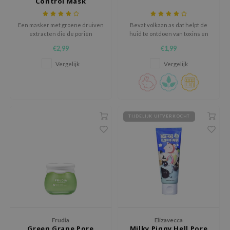
Control Mask
gom
arecipe
Een masker met groene druiven
Bevat volkaan as dat helpt de
neige
extracten die de poriën
huid te ontdoen van toxins en
verkleinen en de huid ontdoen
andere stoffen van buitenaf.
€2,99
€1,99
CQUEEN
van oliën.
Vergelijk
Vergelijk
ke P:rem
monde
sil
ry May
TIJDELIJK UITVERKOCHT
diheal
dipeel
mebox
guhara
seEnScene
ssha
Frudia
Elizavecca
zon
Green Grape Pore
Milky Piggy Hell Pore