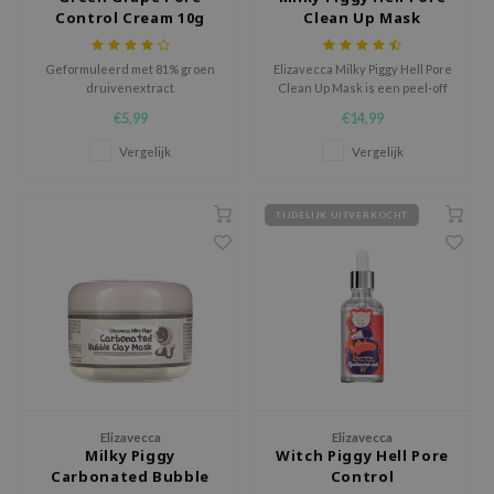
Control Cream 10g
Clean Up Mask
xsoon
onshot
Geformuleerd met 81% groen
Elizavecca Milky Piggy Hell Pore
druivenextract
Clean Up Mask is een peel-off
CIFIC
masker met houtskool-extract.
€5,99
€14,99
rd
Het verwijdert overtollig talg,
dode huidcellen en mee-eters
Vergelijk
Vergelijk
ogen
en zorgt voor een zachte, egale
huid.
ne Less
TIJDELIJK UITVERKOCHT
ach C
ripera
itfée
ykology
rito SEOUL
unkang Yul
l Barrier
Elizavecca
Elizavecca
Milky Piggy
Witch Piggy Hell Pore
:p
Carbonated Bubble
Control