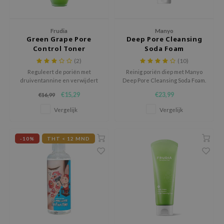
 Wishtrend
limax
Frudia
Manyo
IO
Green Grape Pore
Deep Pore Cleansing
Control Toner
Soda Foam
SRX
(2)
(10)
riya
Reguleert de poriën met
Reinig poriën diep met Manyo
druiventannine en verwijdert
Deep Pore Cleansing Soda Foam.
wytree
dode huidcellen.
Voor een frisse, zachte huid
€15,29
€23,99
€16,99
zonder droog gevoel.
ctor.G
Vergelijk
Vergelijk
uble Dare
 Althea
-10%
THT < 12 MND
 Ceuracle
zavecca
bryolisse
ude House
olio
oir