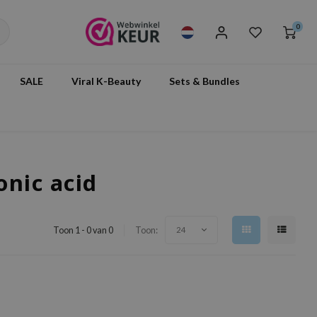
0
SALE
Viral K-Beauty
Sets & Bundles
nic acid
Toon 1 - 0 van 0
Toon:
24