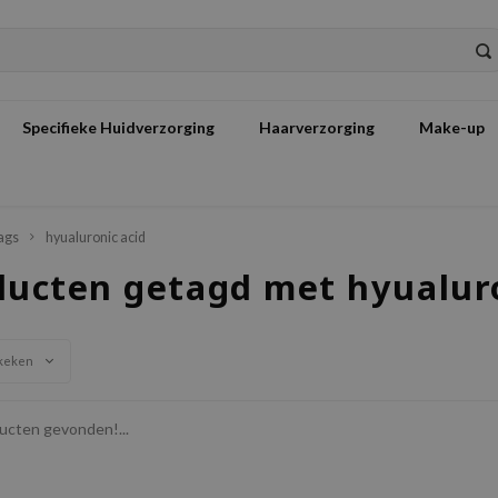
Specifieke Huidverzorging
Haarverzorging
Make-up
ags
hyualuronic acid
ducten getagd met hyualuro
keken
cten gevonden!...