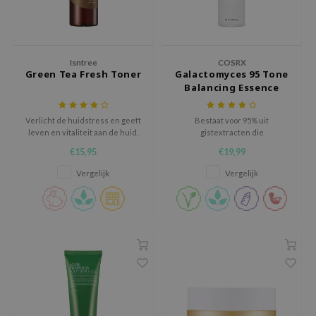
ehan
ntree
s Skin
Isntree
COSRX
Green Tea Fresh Toner
Galactomyces 95 Tone
NIK
Balancing Essence
n Skin
jun
Verlicht de huidstress en geeft
Bestaat voor 95% uit
leven en vitaliteit aan de huid,
gistextracten die
solution
waardoor het gezond blijft
huidverkleuringen ophelderen
€15,95
€19,99
en huidveroudering tegengaan.
miso
Het hydrateert en doet de
Vergelijk
Vergelijk
vermoeide, doffe huid weer
irs
opleven.
avuu
elf
se
ndal
dor