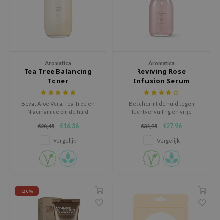
hto Mentholatum
mand
und Lab
LB
cret Key
Aromatica
Aromatica
Tea Tree Balancing
Reviving Rose
iseido
Toner
Infusion Serum
ris
Bevat Aloe Vera, Tea Tree en
Beschermt de huid tegen
infood
Niacinamide om de huid
luchtvervuiling en vrije
optimaal te kalmeren,
radicalen, en vermindert de
IN1004
€16,36
€27,96
€20,45
€34,95
hydrateren en verhelderen.
verschijning van fijne lijntjes en
rimpels.
inRx LAB
Vergelijk
Vergelijk
P
me By Mi
B
-20%
ank You Farmer
e Face Shop