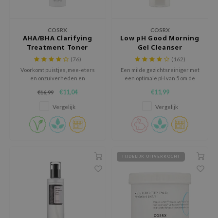
 Wishtrend
limax
COSRX
COSRX
IO
AHA/BHA Clarifying
Low pH Good Morning
Treatment Toner
Gel Cleanser
SRX
(76)
(162)
riya
Voorkomt puistjes, mee-eters
Een milde gezichtsreiniger met
en onzuiverheden en
een optimale pH van 5 om de
wytree
hydrateert tegelijk de huid.
natuurlijke vochtbarrière van
€11,04
€11,99
€16,99
de huid te behouden.
ctor.G
Vergelijk
Vergelijk
uble Dare
 Althea
 Ceuracle
zavecca
TIJDELIJK UITVERKOCHT
bryolisse
ude House
olio
oir