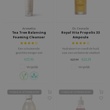
xsoon
onshot
CIFIC
rd
Aromatica
Dr. Ceuracle
Tea Tree Balancing
Royal Vita Propolis 33
ogen
Foaming Cleanser
Ampoule
ne Less
Een schuimende
Hydrateert en voedt de huid
ach C
gezichtsreiniger met
voor een verbeterde vitaliteit
verschillende verzachtende
en meer veerkracht.
ripera
€17,95
€22,39
€27,99
ingrediënten om de huid
gehydrateerd en met
itfée
Vergelijk
Vergelijk
verminderde roodheid achter
ykology
te laten.
rito SEOUL
unkang Yul
TIJDELIJK UITVERKOCHT
TIJDELIJK UITVERKOCHT
l Barrier
:p