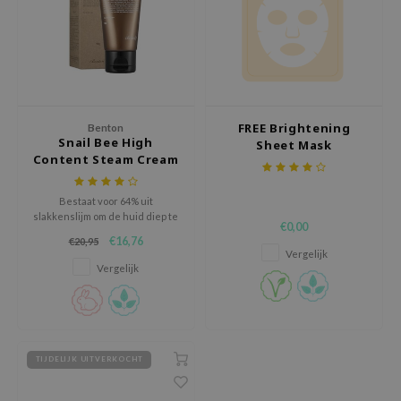
e Plant Base
e Saem
A'M
 Cool For School
FREE Brightening
Benton
rriden
Snail Bee High
Sheet Mask
Content Steam Cream
oiareuke
icharm
Bestaat voor 64% uit
 Cosmetics
slakkenslijm om de huid diep te
€0,00
voeden en te hydrateren.
€16,76
lcos Kwailnara
€20,95
Vergelijk
Vergelijk
-1
dah
SE
borian
TIJDELIJK UITVERKOCHT
ianclub