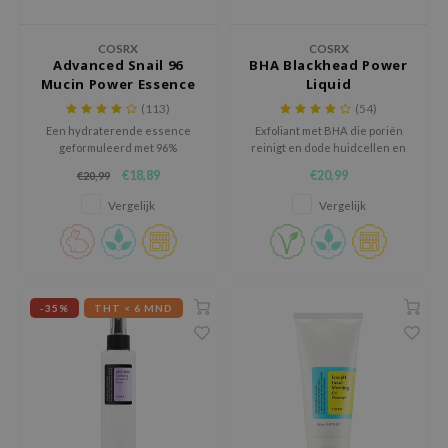
chaamsverzorging
ila Co
Groene Thee
COSRX
COSRX
pverzorging
rr Cosmetics
Zoethout
Advanced Snail 96
BHA Blackhead Power
Mucin Power Essence
Liquid
cessoires
rulab
Beta-glucan
(113)
(54)
ni verzorgingsproducten
 Lab
Centella Asiatica
Een hydraterende essence
Exfoliant met BHA die poriën
geformuleerd met 96%
reinigt en dode huidcellen en
pplementen
auty of Joseon
PDRN
slakkenslijm.
mee-eters verwijdert.
€18,89
€20,99
€20,99
ts / Giftcard
llaMonster
Azelaic Acid
Vergelijk
Vergelijk
lflower
Mandelic Acid
nton
oré
ack Rouge
-35%
THT < 6 MND
the
najour
tish M
eno