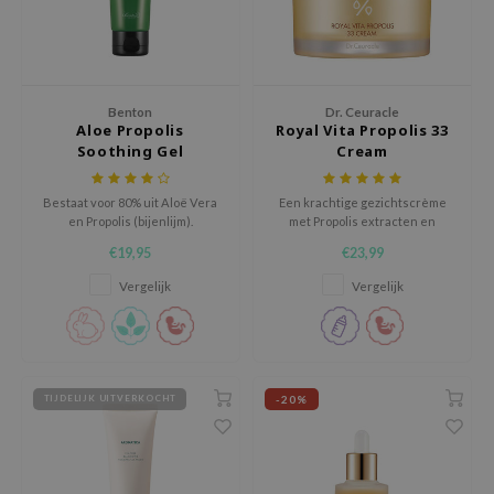
gom
arecipe
neige
CQUEEN
Benton
Dr. Ceuracle
Aloe Propolis
Royal Vita Propolis 33
ke P:rem
Soothing Gel
Cream
monde
Bestaat voor 80% uit Aloë Vera
Een krachtige gezichtscrème
sil
en Propolis (bijenlijm).
met Propolis extracten en
ry May
multivitamines.
€19,95
€23,99
diheal
Vergelijk
Vergelijk
dipeel
mebox
guhara
-20%
TIJDELIJK UITVERKOCHT
seEnScene
ssha
zon