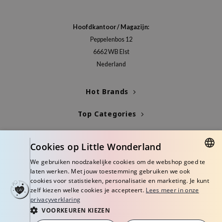
tch Me Patch
ZIGAE MANSION
Hoofdkantoor / Magazijn:
e-Day's You
Peppelenbos 12
SECRET
6662 WB Elst
Nederland
nell
ndsay
Hot Brands
QUALBERRY
YTH
Top Categories
ka
Blogs
nhalla
Cookies op Little Wonderland
Info
aye
We gebruiken noodzakelijke cookies om de webshop goed te
DUTCH
laten werken. Met jouw toestemming gebruiken we ook
ganifect
cookies voor statistieken, personalisatie en marketing. Je kunt
ENGLISH
ee
zelf kiezen welke cookies je accepteert.
Lees meer in onze
privacyverklaring
ernative Stereo
VOORKEUREN KIEZEN
© Copyright 2026 Little Wonderland - Korean skincare specialized store in
nce