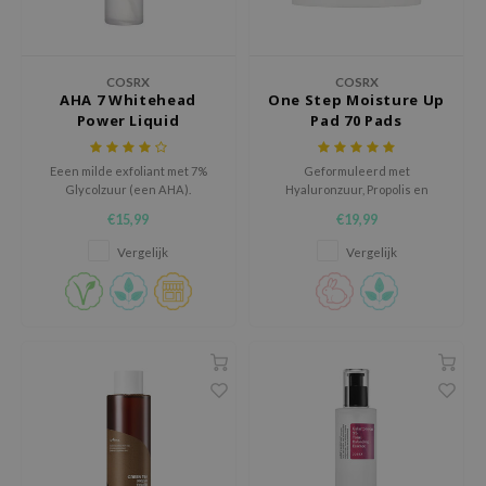
ecipe
dia
COSRX
COSRX
AHA 7 Whitehead
One Step Moisture Up
 Skin
Power Liquid
Pad 70 Pads
odal
nskin
Eeen milde exfoliant met 7%
Geformuleerd met
Glycolzuur (een AHA).
Hyaluronzuur, Propolis en
ruharu Wonder
natuurlijke BHA
€15,99
€19,99
imish
Vergelijk
Vergelijk
ika Holika
GGEE
Dew Care
iyoon
m From
deed Labs
isfree