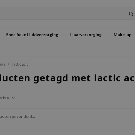
Specifieke Huidverzorging
Haarverzorging
Make-up
ags
lactic acid
ducten getagd met lactic ac
keken
cten gevonden!...