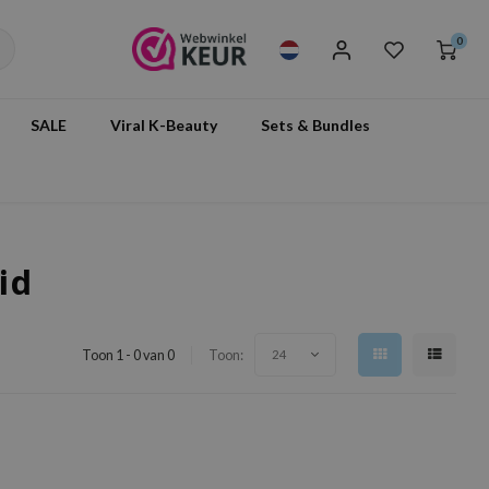
0
SALE
Viral K-Beauty
Sets & Bundles
id
Toon 1 - 0 van 0
Toon:
24