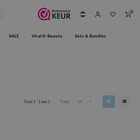
0
SALE
Viral K-Beauty
Sets & Bundles
Toon 1 - 1 van 1
Toon:
24