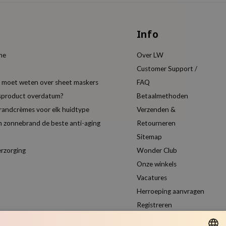
Info
ine
Over LW
Customer Support /
je moet weten over sheet maskers
FAQ
gsproduct overdatum?
Betaalmethoden
randcrèmes voor elk huidtype
Verzenden &
 zonnebrand de beste anti-aging
Retourneren
Sitemap
erzorging
Wonder Club
Onze winkels
Vacatures
Herroeping aanvragen
Registreren
Vergelijk producten