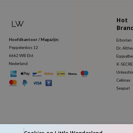
Hot
Bran
Hoofdkantoor / Magazijn:
Erborian
Peppelenbos 12
Dr. Althe
6662 WB Elst
Eqqualbe
Nederland
K-SECR
Unleashi
Celimax
Seapuri