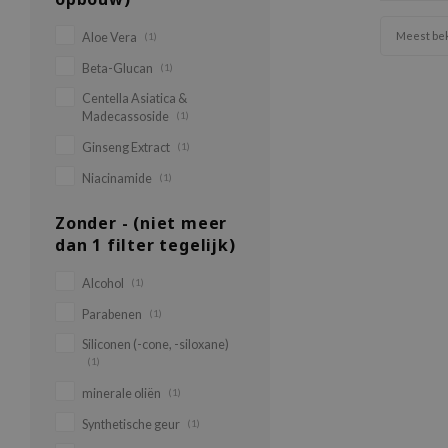
Meest be
Aloe Vera
(1)
Beta-Glucan
(1)
Centella Asiatica &
Madecassoside
(1)
Ginseng Extract
(1)
Niacinamide
(1)
Zonder - (niet meer
dan 1 filter tegelijk)
Alcohol
(1)
Parabenen
(1)
Siliconen (-cone, -siloxane)
(1)
minerale oliën
(1)
Synthetische geur
(1)