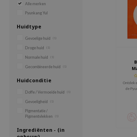
Alle merken
Pyunkang Yul
Huidtype
Gevoelige huid
(1)
Droge huid
(1)
Normale huid
(1)
B
Gecombineerde huid
(1)
M
Po
Huidconditie
Ontdek e
de Pyu
Doffe / Vermoeide huid
(1)
Maskpac
een vega
Gevoeligheid
(1)
dofh
Pigmentatie /
tege
Pigmentvlekken
(1)
Vitami
Ingrediënten - (in
opbouw)