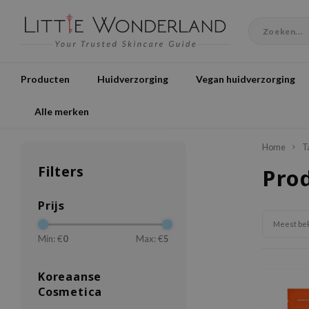
Producten
Huidverzorging
Vegan huidverzorging
Alle merken
Home
T
Filters
Pro
Prijs
Meest be
Min: €
0
Max: €
5
Koreaanse
Cosmetica