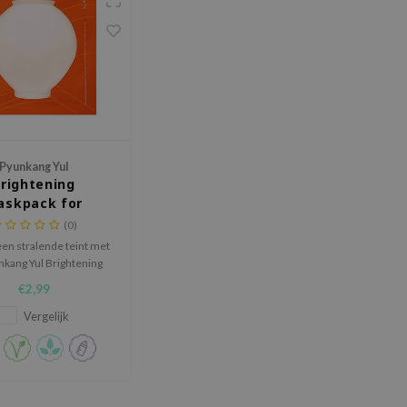
Pyunkang Yul
rightening
askpack for
rcelain Skin
(0)
en stralende teint met
nkang Yul Brightening
k for Porcelain Skin,
€2,99
n gel sheetmasker dat
eid en fijne lijntjes
Vergelijk
ngaat. Verrijkt met
ne C, Niacinamide en
Parel Extract.