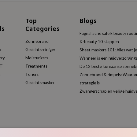
Top
Blogs
ds
Categories
Fugnal acne safe k beauty rout
Zonnebrand
K-beauty 10 stappen
a
Gezichtsreiniger
Sheet maskers 101: Alles wat 
rry
Moisturizers
Wanneer is een huidverzorgin
ET
Treatments
De 12 beste koreaanse zonneb
a
Toners
Zonnebrand & rimpels: Waarom
Gezichtsmasker
strategie is
Zwangerschap en veilige huidv