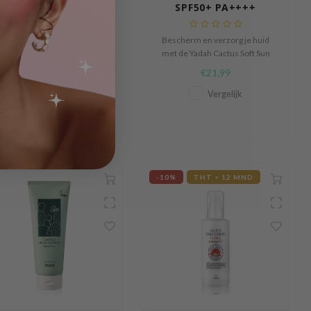
PA+++
SPF50+ PA++++
Be My Cushion is een
Bescherm en verzorg je huid
hydraterende long-lasting
met de Yadah Cactus Soft Sun
foundation.
Stick SPF50+ PA++++, een lichte
€20,99
€21,99
zonnebrandstick met een
zachte, matte finish.
Vergelijk
Vergelijk
-10%
THT < 12 MND