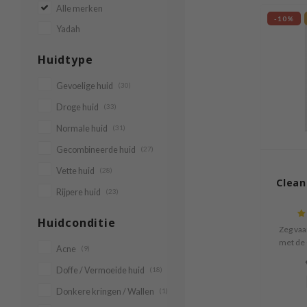
Alle merken
-10%
Yadah
Huidtype
Gevoelige huid
(30)
Droge huid
(33)
Normale huid
(31)
Gecombineerde huid
(27)
Vette huid
(28)
Clean
Rijpere huid
(23)
Huidconditie
Zeg vaa
met de 
Acne
(9)
Doffe / Vermoeide huid
(18)
Donkere kringen / Wallen
(1)