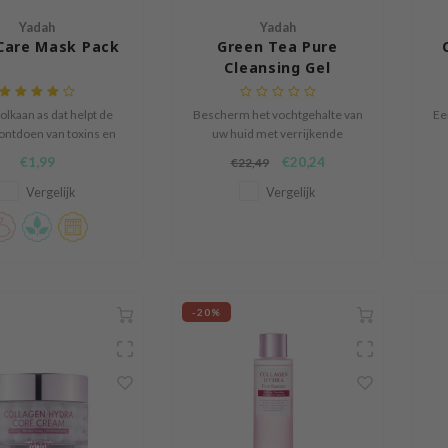
Yadah
Yadah
Care Mask Pack
Green Tea Pure
Cleansing Gel
olkaan as dat helpt de
Bescherm het vochtgehalte van
Ee
 ontdoen van toxins en
uw huid met verrijkende
stoffen van buitenaf.
natuurlijke verzachtende
€1,99
€20,24
€22,49
middelen zoals olijfolie en
zonnebloemolie, zonder
Vergelijk
Vergelijk
verstopping van de poriën te
veroorzaken.
-20%