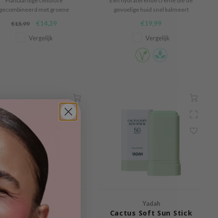
Plantaardige cellulose
Een hydraterende crème die de
gecombineerd met groene
gevoelige huid snel kalmeert
theewater maakt een mild
door een vochtbarrière te
€14,39
€19,99
€15,99
foliatieproces mogelijk terwijl
vormen met Oputia-Ficus-
t vocht van de huid behouden
Indica Stem Extract en
Vergelijk
Vergelijk
blijft.
Panthenol
Yadah
Yadah
e My Cushion SPF50+
Cactus Soft Sun Stick