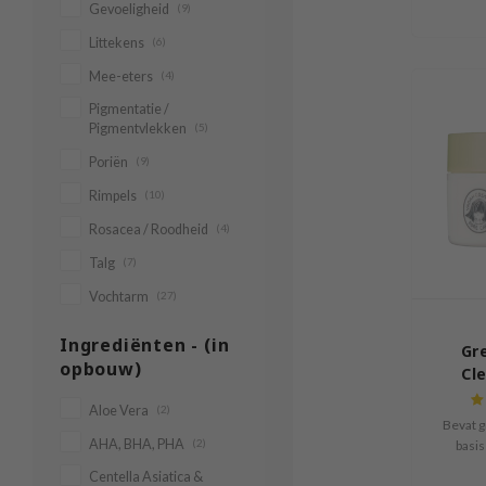
Gevoeligheid
(9)
Littekens
(6)
Mee-eters
(4)
Pigmentatie /
Pigmentvlekken
(5)
Poriën
(9)
Rimpels
(10)
Rosacea / Roodheid
(4)
Talg
(7)
Vochtarm
(27)
Ingrediënten - (in
Gr
opbouw)
Cl
Aloe Vera
(2)
Bevat g
AHA, BHA, PHA
(2)
basis
Centella Asiatica &