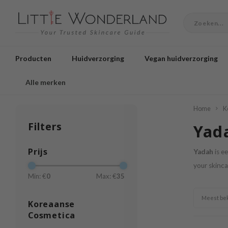
Producten
Huidverzorging
Vegan huidverzorging
Alle merken
Home
K
Filters
Yad
Prijs
Yadah
is e
your skinc
Min: €
0
Max: €
35
Meest be
Koreaanse
Cosmetica