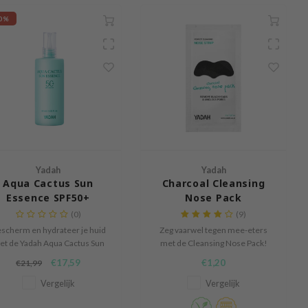
0%
Yadah
Yadah
Aqua Cactus Sun
Charcoal Cleansing
Essence SPF50+
Nose Pack
PA++++
(0)
(9)
scherm en hydrateer je huid
Zeg vaarwel tegen mee-eters
et de Yadah Aqua Cactus Sun
met de Cleansing Nose Pack!
ssence SPF50+ PA++++, een
€17,59
€1,20
€21,99
chte essence-zonnecrème die
fect is voor dagelijks gebruik.
Vergelijk
Vergelijk