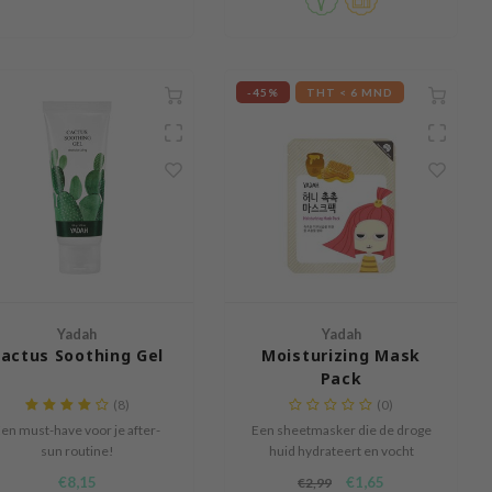
-45%
THT < 6 MND
Yadah
Yadah
actus Soothing Gel
Moisturizing Mask
Pack
(8)
(0)
en must-have voor je after-
Een sheetmasker die de droge
sun routine!
huid hydrateert en vocht
inbrengend werkt.
€8,15
€1,65
€2,99