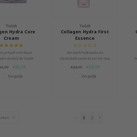
Yadah
Yadah
gen Hydra Core
Collagen Hydra First
Cream
Essence
n je huid met diepe
Versterk hydratatie en
atie dankzij de Yadah
elasticiteit vanaf de eerste stap
S
en Hydra Core Cream,
van je routine met de Yadah
ri
€25,59
€19,19
31,99
€23,99
xueuze hydraterende
Collagen Hydra First Essence,
de
die de huid voedt en
een lichtgewicht essence-
Vergelijk
Vergelijk
revitaliseert.
achtige toner met 80.000ppm
collageenwater en drievoudig
hyaluronzuur.
1
2
keken