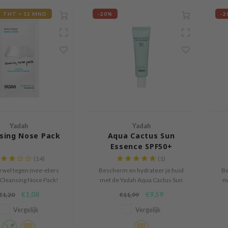
THT < 12 MND
-20%
-2
Yadah
Yadah
sing Nose Pack
Aqua Cactus Sun
Essence SPF50+
PA++++
(14)
(1)
rwel tegen mee-eters
Bescherm en hydrateer je huid
Be
Cleansing Nose Pack!
met de Yadah Aqua Cactus Sun
m
Essence SPF50+ PA++++, een
E
€1,08
€9,59
€1,20
€11,99
lichte essence-zonnecrème die
li
perfect is voor dagelijks gebruik.
per
Vergelijk
Vergelijk