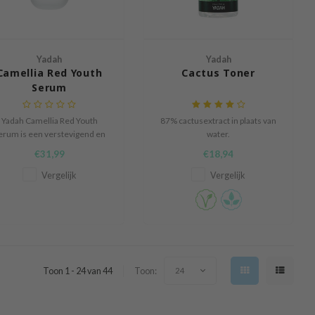
Yadah
Yadah
Camellia Red Youth
Cactus Toner
Serum
Yadah Camellia Red Youth
87% cactusextract in plaats van
erum is een verstevigend en
water.
mpelverminderend serum dat
€31,99
€18,94
 huidelasticiteit verbetert en
fijne lijntjes zichtbaar
Vergelijk
Vergelijk
vermindert.
Toon 1 - 24 van 44
Toon:
24