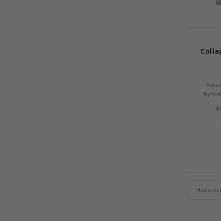
Colla
Verwe
hydrat
Collag
€
een lu
crème 
Meest be