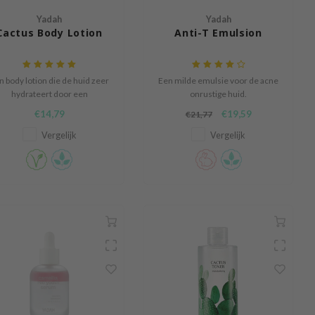
Yadah
Yadah
Cactus Body Lotion
Anti-T Emulsion
n body lotion die de huid zeer
Een milde emulsie voor de acne
hydrateert door een
onrustige huid.
vochtbarrière te vormen
€14,79
€19,59
€21,77
Vergelijk
Vergelijk