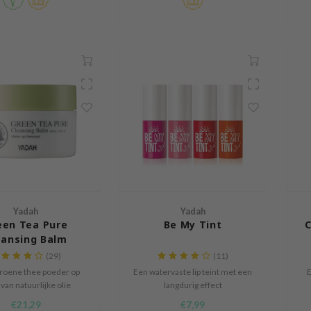
Yadah
Yadah
een Tea Pure
Be My Tint
C
eansing Balm
(29)
(11)
roene thee poeder op
Een watervaste lip teint met een
E
 van natuurlijke olie
langdurig effect
€21,29
€7,99