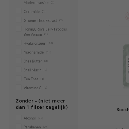
Madecassoside
(6)
Ceramide
(1)
Groene Thee Extract
(2)
Honing, Royal Jelly, Propolis,
Bee Venom
(1)
Hyaluronzuur
(14)
Niacinamide
(10)
Shea Butter
(3)
Snail Mucin
(2)
Tea Tree
(1)
Vitamine C
(2)
Zonder - (niet meer
dan 1 filter tegelijk)
Soot
Alcohol
(27)
Parabenen
(25)