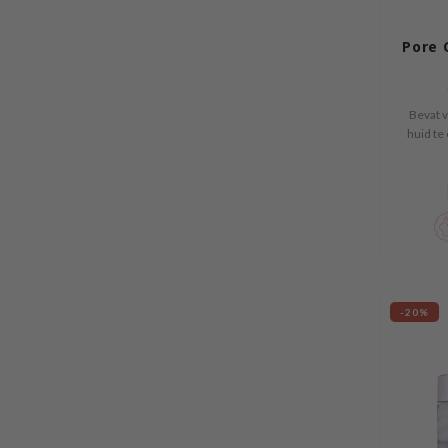
Pore 
Bevat v
huid te
andere 
-20%