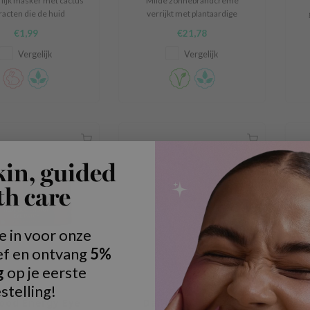
lijk masker met cactus
Milde zonnebrandcrème
racten die de huid
verrijkt met plantaardige
hydrateren
extracten en andere
€1,99
€21,78
kalmerende ingrediënten.
ex
he
Vergelijk
Vergelijk
kin, guided
th care
je in voor onze
ef en ontvang
5%
g
op je eerste
stelling!
Yadah
Yadah
ood Energy Eye
Daily Green Natto
B