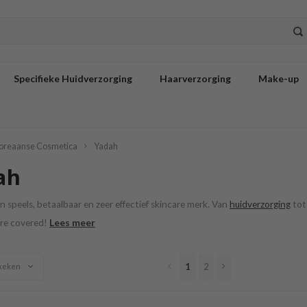
Specifieke Huidverzorging
Haarverzorging
Make-up
oreaanse Cosmetica
Yadah
ah
en speels, betaalbaar en zeer effectief skincare merk. Van
huidverzorging
to
Lees meer
are covered!
1
2
keken