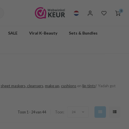
0
SALE
Viral K-Beauty
Sets & Bundles
t
sheet maskers,
cleansers,
make up,
cushions
en
lip tints
! Yadah got
Toon 1 - 24 van 44
Toon:
24