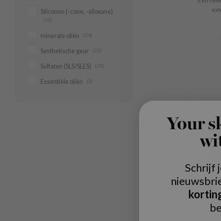
Een heer
ext
Siliconen (-cone, -siloxane)
(22)
minerale oliën
(24)
Synthetische geur
(22)
Sulfaten (SLS/SLES)
(25)
Essentiële oliën
(2)
Your s
wi
Schrijf 
nieuwsbri
kortin
be
Red F