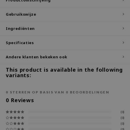
ecipe
Gebruikswijze
dia
 Skin
Ingrediënten
odal
Specificaties
nskin
ruharu Wonder
Andere klanten bekeken ook
imish
This product is available in the following
ika Holika
variants:
GGEE
Dew Care
0
STERREN OP BASIS VAN
0
BEOORDELINGEN
iyoon
0
Reviews
m From
(0)
deed Labs
(0)
(0)
isfree
(0)