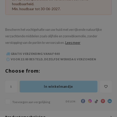
 Wishtrend
houdbaarheid.
Min. houdbaar tot 30-06-2027.
limax
IO
SRX
Bescherm het vochtgehalte van uw huid met verrijkende natuurlijke
riya
verzachtende middelen zoals olijfolie en zonnebloemolie, zonder
verstopping van de poriën te veroorzaken.
Lees meer
wytree
ctor.G
GRATIS VERZENDING VANAF €40
VOOR 22:00 BESTELD, DEZELFDE WERKDAG VERZONDEN
uble Dare
 Althea
Choose from:
 Ceuracle
zavecca
In winkelmandje
bryolisse
ude House
DELEN:
Toevoegen aan vergelijking
olio
Productomschrijving
oir