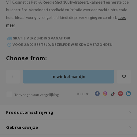
VT Cosmetics Reti-A Reedle Shot 100 hydrateert, kalmeert en herstelt de
 Wishtrend
huidbarrière. Vermindert roodheid en irritatie voor een zachte, stralende
limax
huid. Ideaal voor gevoelige huid, biedt diepe verzorging en comfort.
Lees
IO
meer
SRX
GRATIS VERZENDING VANAF €40
riya
VOOR 22:00 BESTELD, DEZELFDE WERKDAG VERZONDEN
wytree
Choose from:
ctor.G
uble Dare
In winkelmandje
 Althea
 Ceuracle
DELEN:
Toevoegen aan vergelijking
zavecca
bryolisse
Productomschrijving
ude House
Gebruikswijze
olio
oir