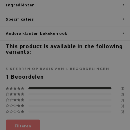
Ingrediënten
ecipe
dia
Specificaties
 Skin
Andere klanten bekeken ook
odal
nskin
This product is available in the following
variants:
ruharu Wonder
imish
5
STERREN OP BASIS VAN
1
BEOORDELINGEN
ika Holika
1
Beoordelen
GGEE
(1)
Dew Care
(0)
iyoon
(0)
(0)
m From
(0)
deed Labs
isfree
Filteren