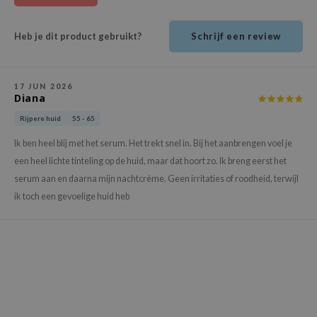
ehan
ntree
Heb je dit product gebruikt?
Schrijf een review
s Skin
NIK
17 JUN 2026
Diana
n Skin
Rijpere huid
55 - 65
jun
solution
Ik ben heel blij met het serum. Het trekt snel in. Bij het aanbrengen voel je
een heel lichte tinteling op de huid, maar dat hoort zo. Ik breng eerst het
miso
serum aan en daarna mijn nachtcrème. Geen irritaties of roodheid, terwijl
irs
ik toch een gevoelige huid heb
avuu
elf
se
ndal
dor