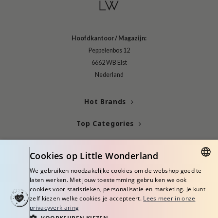
xsoon
onshot
Hoofdkantoor / Magazijn:
CIFIC
Peppelenbos 12
rd
6662 WB Elst
ogen
Nederland
ne Less
ach C
Hot Brands
ripera
Top Categories
itfée
Blogs
ykology
Cookies op Little Wonderland
rito SEOUL
Info
We gebruiken noodzakelijke cookies om de webshop goed te
unkang Yul
DUTCH
laten werken. Met jouw toestemming gebruiken we ook
cookies voor statistieken, personalisatie en marketing. Je kunt
l Barrier
ENGLISH
zelf kiezen welke cookies je accepteert.
Lees meer in onze
:p
privacyverklaring