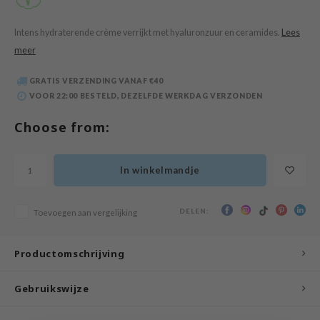
 Wishtrend
limax
Intens hydraterende crème verrijkt met hyaluronzuur en ceramides.
Lees
meer
IO
SRX
GRATIS VERZENDING VANAF €40
VOOR 22:00 BESTELD, DEZELFDE WERKDAG VERZONDEN
riya
wytree
Choose from:
ctor.G
uble Dare
In winkelmandje
 Althea
 Ceuracle
DELEN:
Toevoegen aan vergelijking
zavecca
Productomschrijving
bryolisse
ude House
Gebruikswijze
olio
oir