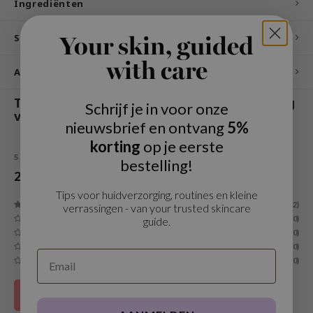
Ingrediënten
ecipe
Specificaties
Your skin, guided
dia
 Skin
with care
Andere klanten bekeken ook
odal
This product is available in the following
Schrijf je in voor onze
nskin
variants:
nieuwsbrief en ontvang
5%
ruharu Wonder
korting
op je eerste
imish
5
STERREN OP BASIS VAN
2
BEOORDELINGEN
bestelling!
ika Holika
2
Reviews
Tips voor huidverzorging, routines en kleine
GGEE
(2)
verrassingen - van your trusted skincare
Dew Care
(0)
guide.
(0)
iyoon
(0)
m From
(0)
deed Labs
Filteren
isfree