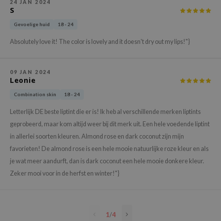
24 JAN 2024
S
e Plant Base
Gevoelige huid
18 - 24
e Saem
A'M
Absolutely love it! The color is lovely and it doesn't dry out my lips!"}
 Cool For School
rriden
09 JAN 2024
Leonie
oiareuke
Combination skin
18 - 24
icharm
Letterlijk DE beste liptint die er is! Ik heb al verschillende merken liptints
 Cosmetics
geprobeerd, maar kom altijd weer bij dit merk uit. Een hele voedende liptint
lcos Kwailnara
in allerlei soorten kleuren. Almond rose en dark coconut zijn mijn
-1
favorieten! De almond rose is een hele mooie natuurlijke roze kleur en als
je wat meer aandurft, dan is dark coconut een hele mooie donkere kleur.
dah
Zeker mooi voor in de herfst en winter!"}
SE
borian
ianclub
1
/
4