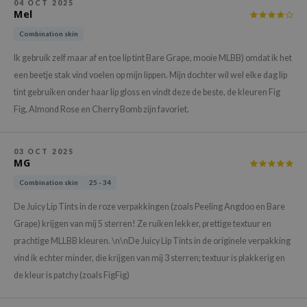
gom
04 OCT 2025
Mel
arecipe
Combination skin
neige
Ik gebruik zelf maar af en toe lip tint Bare Grape, mooie MLBB) omdat ik het
CQUEEN
een beetje stak vind voelen op mijn lippen. Mijn dochter wil wel elke dag lip
ke P:rem
tint gebruiken onder haar lip gloss en vindt deze de beste, de kleuren Fig
monde
Fig, Almond Rose en Cherry Bomb zijn favoriet.
sil
ry May
03 OCT 2025
MG
diheal
Combination skin
25 - 34
dipeel
De Juicy Lip Tints in de roze verpakkingen (zoals Peeling Angdoo en Bare
mebox
Grape) krijgen van mij 5 sterren! Ze ruiken lekker, prettige textuur en
guhara
prachtige MLLBB kleuren. \n\nDe Juicy Lip Tints in de originele verpakking
seEnScene
vind ik echter minder, die krijgen van mij 3 sterren; textuur is plakkerig en
de kleur is patchy (zoals FigFig)
ssha
zon