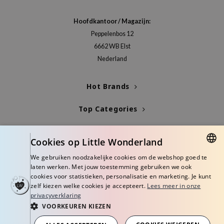
jar
Hoofdkantoor / Magazijn:
dicube
Peppelenbos 12
s de BAHA
6662 WB Elst
Nederland
ren
ybyred
Hot Brands
encia
udio 17
Top Categories
ly
Blogs
odance
Cookies op Little Wonderland
ja
Info
We gebruiken noodzakelijke cookies om de webshop goed te
DUTCH
laten werken. Met jouw toestemming gebruiken we ook
cookies voor statistieken, personalisatie en marketing. Je kunt
ENGLISH
VEBLUE
zelf kiezen welke cookies je accepteert.
Lees meer in onze
privacyverklaring
o
VOORKEUREN KIEZEN
use of Hur
© Copyright 2026 Little Wonderland - Korean skincare specialized store in
Europe