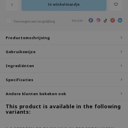
In winkelmandje
ecipe
dia
DELEN:
Toevoegen aan vergelijking
 Skin
odal
Productomschrijving
nskin
Gebruikswijze
ruharu Wonder
imish
Ingrediënten
ika Holika
Specificaties
GGEE
Dew Care
Andere klanten bekeken ook
iyoon
This product is available in the following
m From
variants:
deed Labs
isfree