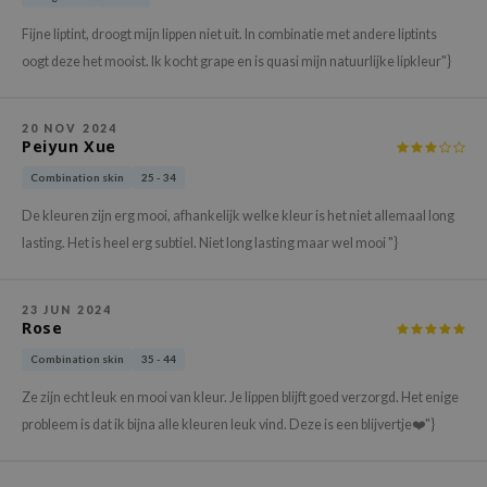
hto Mentholatum
Fijne liptint, droogt mijn lippen niet uit. In combinatie met andere liptints
mand
oogt deze het mooist. Ik kocht grape en is quasi mijn natuurlijke lipkleur"}
und Lab
LB
20 NOV 2024
cret Key
Peiyun Xue
iseido
Combination skin
25 - 34
ris
De kleuren zijn erg mooi, afhankelijk welke kleur is het niet allemaal long
infood
lasting. Het is heel erg subtiel. Niet long lasting maar wel mooi "}
IN1004
inRx LAB
23 JUN 2024
Rose
P
Combination skin
35 - 44
me By Mi
Ze zijn echt leuk en mooi van kleur. Je lippen blijft goed verzorgd. Het enige
B
probleem is dat ik bijna alle kleuren leuk vind. Deze is een blijvertje❤️"}
ank You Farmer
e Face Shop