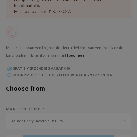
 Wishtrend
houdbaarheid.
Min. houdbaar tot 31-05-2027.
limax
IO
SRX
riya
Met de glans van een lipgloss, de kleuruitbetaling van een lipstick en de
wytree
langhoudende kracht van een lip tint
Lees meer
ctor.G
GRATIS VERZENDING VANAF €40
uble Dare
VOOR 22:00 BESTELD, DEZELFDE WERKDAG VERZONDEN
 Althea
Choose from:
 Ceuracle
zavecca
bryolisse
MAAK EEN KEUZE:
*
ude House
32 Bare Berry Smoothie - €10,79
olio
oir