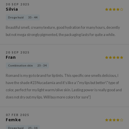
30 SEP 2025
xsoon
Silvia
onshot
Droge huid
35 - 44
CIFIC
Beautiful smell, creamy texture, good hydration for many hours, decently
rd
but not mega strongly pigmented, the packaging lasts for quite a while.
ogen
ne Less
20 SEP 2025
Fran
ach C
Combination skin
25 - 34
ripera
Romand is my go to brand for lip tints. This specific one smells delicious, I
itfée
have the shade #23 Nucadamia and it's like a \"my lips but better\" type of
ykology
color, perfect for my light warm/olive skin. Lasting power is really good and
rito SEOUL
does not dry out my lips. Will buy more colors for sure"}
unkang Yul
l Barrier
07 FEB 2025
Femke
:p
Droge huid
25 - 34