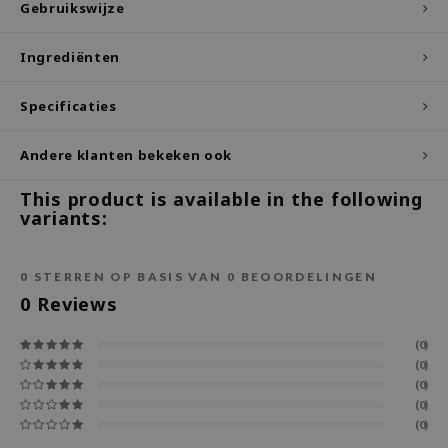
Gebruikswijze
ecipe
Ingrediënten
dia
 Skin
Specificaties
odal
nskin
Andere klanten bekeken ook
ruharu Wonder
This product is available in the following
variants:
imish
ika Holika
0
STERREN OP BASIS VAN
0
BEOORDELINGEN
GGEE
0
Reviews
Dew Care
iyoon
(0)
(0)
m From
(0)
deed Labs
(0)
(0)
isfree