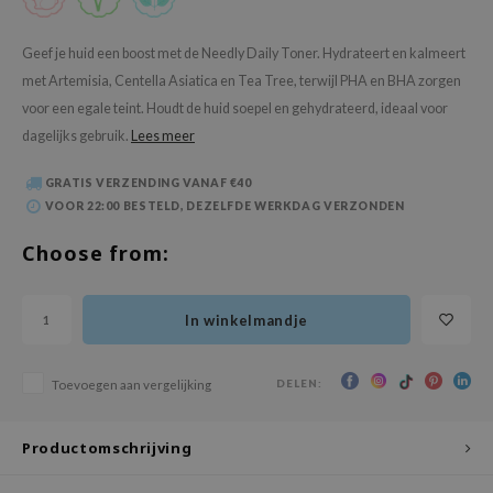
 Wishtrend
limax
Geef je huid een boost met de Needly Daily Toner. Hydrateert en kalmeert
met Artemisia, Centella Asiatica en Tea Tree, terwijl PHA en BHA zorgen
IO
voor een egale teint. Houdt de huid soepel en gehydrateerd, ideaal voor
SRX
dagelijks gebruik.
Lees meer
riya
wytree
GRATIS VERZENDING VANAF €40
VOOR 22:00 BESTELD, DEZELFDE WERKDAG VERZONDEN
ctor.G
Choose from:
uble Dare
 Althea
In winkelmandje
 Ceuracle
zavecca
DELEN:
Toevoegen aan vergelijking
bryolisse
ude House
Productomschrijving
olio
oir