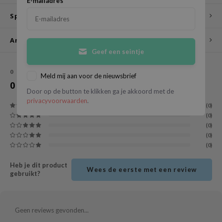
E-mailadres
*
ecipe
Specificaties
dia
Andere klanten bekeken ook
 Skin
Geef een seintje
odal
0
STERREN OP BASIS VAN
0
BEOORDELINGEN
Meld mij aan voor de nieuwsbrief
nskin
0
Reviews
Door op de button te klikken ga je akkoord met de
ruharu Wonder
privacyvoorwaarden
.
(0)
imish
(0)
ika Holika
(0)
(0)
GGEE
(0)
Dew Care
Heb je dit product
iyoon
Wees de eerste met een review
gebruikt?
m From
deed Labs
Geen reviews gevonden...
isfree