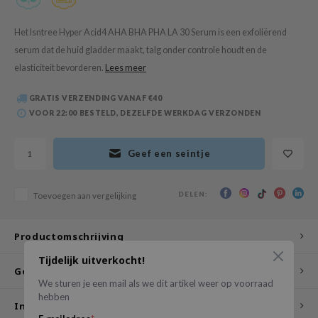
 Wishtrend
limax
Het Isntree Hyper Acid4 AHA BHA PHA LA 30 Serum is een exfoliërend
serum dat de huid gladder maakt, talg onder controle houdt en de
IO
elasticiteit bevorderen.
Lees meer
SRX
riya
GRATIS VERZENDING VANAF €40
VOOR 22:00 BESTELD, DEZELFDE WERKDAG VERZONDEN
wytree
ctor.G
Geef een seintje
uble Dare
 Althea
DELEN:
Toevoegen aan vergelijking
 Ceuracle
zavecca
Productomschrijving
bryolisse
Tijdelijk uitverkocht!
Gebruikswijze
ude House
We sturen je een mail als we dit artikel weer op voorraad
olio
hebben
Ingrediënten
oir