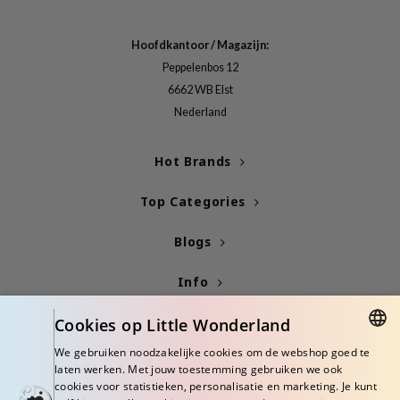
gom
arecipe
Hoofdkantoor / Magazijn:
neige
Peppelenbos 12
CQUEEN
6662 WB Elst
Nederland
ke P:rem
monde
Hot Brands
sil
ry May
Top Categories
diheal
Blogs
dipeel
mebox
Info
guhara
Cookies op Little Wonderland
seEnScene
We gebruiken noodzakelijke cookies om de webshop goed te
ssha
DUTCH
laten werken. Met jouw toestemming gebruiken we ook
cookies voor statistieken, personalisatie en marketing. Je kunt
zon
ENGLISH