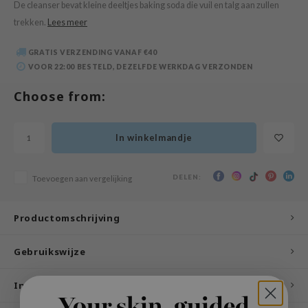
De cleanser bevat kleine deeltjes baking soda die vuil en talg aan zullen
 Wishtrend
trekken.
Lees meer
limax
IO
GRATIS VERZENDING VANAF €40
VOOR 22:00 BESTELD, DEZELFDE WERKDAG VERZONDEN
SRX
Choose from:
riya
wytree
ctor.G
In winkelmandje
uble Dare
DELEN:
Toevoegen aan vergelijking
 Althea
 Ceuracle
Productomschrijving
zavecca
bryolisse
Gebruikswijze
ude House
Ingrediënten
olio
oir