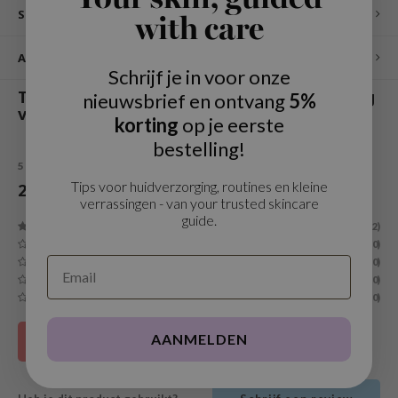
Your skin, guided
Specificaties
with care
ecipe
dia
Andere klanten bekeken ook
Schrijf je in voor onze
 Skin
This product is available in the following
nieuwsbrief en ontvang
5%
odal
variants:
korting
op je eerste
nskin
bestelling!
ruharu Wonder
5
STERREN OP BASIS VAN
2
BEOORDELINGEN
Tips voor huidverzorging, routines en kleine
2
Reviews
imish
verrassingen - van your trusted skincare
guide.
ika Holika
(2)
(0)
GGEE
(0)
Dew Care
(0)
(0)
iyoon
m From
AANMELDEN
Filteren
deed Labs
isfree