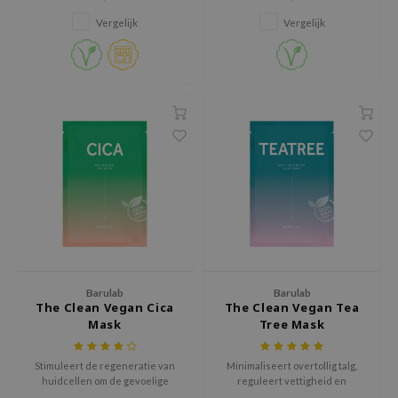
dor
vermoeide huid aan met super-
voedingsstoffen zoals vitamine
Vergelijk
Vergelijk
gom
A, E & F.
arecipe
neige
CQUEEN
ke P:rem
monde
sil
ry May
diheal
dipeel
Barulab
Barulab
mebox
The Clean Vegan Cica
The Clean Vegan Tea
Mask
Tree Mask
guhara
seEnScene
Stimuleert de regeneratie van
Minimaliseert overtollig talg,
huidcellen om de gevoelige
reguleert vettigheid en
ssha
huid te helpen genezen en
minimaliseert onzuiverheden.