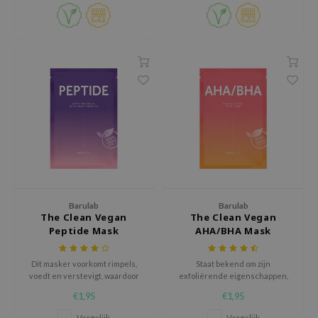
eno
 Wishtrend
limax
IO
SRX
riya
wytree
ctor.G
uble Dare
Barulab
Barulab
 Althea
The Clean Vegan
The Clean Vegan
 Ceuracle
Peptide Mask
AHA/BHA Mask
zavecca
Dit masker voorkomt rimpels,
Staat bekend om zijn
bryolisse
voedt en verstevigt, waardoor
exfoliërende eigenschappen,
uw gezicht er jeugdig en
het verwijderen van dode
ude House
€1,95
€1,95
gerevitaliseerd uitziet.
huidcellen en overmatig talg,
terwijl het de huid soepelheid
Vergelijk
Vergelijk