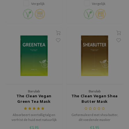
uitstraling.
Vergelijk
Vergelijk
isfree
ehan
ntree
s Skin
NIK
n Skin
jun
solution
miso
irs
Barulab
Barulab
avuu
The Clean Vegan
The Clean Vegan Shea
Green Tea Mask
Butter Mask
elf
se
Absorbeert overtollig talg en
Geformuleerd met shea butter,
verfrist de huid met natuurlijk
dit voedende masker
ndal
extract van groene thee
bevochtigt, kalmeert en vult de
€1,95
€1,95