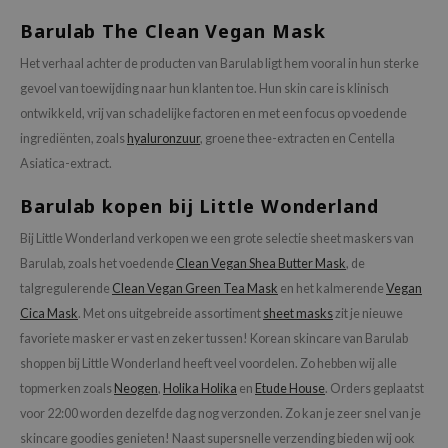
:p
Barulab The Clean Vegan Mask
hto Mentholatum
Het verhaal achter de producten van Barulab ligt hem vooral in hun sterke
mand
gevoel van toewijding naar hun klanten toe. Hun skin care is klinisch
und Lab
ontwikkeld, vrij van schadelijke factoren en met een focus op voedende
LB
ingrediënten, zoals
hyaluronzuur
, groene thee-extracten en Centella
cret Key
Asiatica-extract.
iseido
Barulab kopen bij Little Wonderland
ris
Bij Little Wonderland verkopen we een grote selectie sheet maskers van
infood
Barulab, zoals het voedende
Clean Vegan Shea Butter Mask
, de
IN1004
talgregulerende
Clean Vegan Green Tea Mask
en het kalmerende
Vegan
Cica Mask
. Met ons uitgebreide assortiment
sheet masks
zit je nieuwe
inRx LAB
favoriete masker er vast en zeker tussen! Korean skincare van Barulab
P
shoppen bij Little Wonderland heeft veel voordelen. Zo hebben wij alle
me By Mi
topmerken zoals
Neogen
,
Holika Holika
en
Etude House
. Orders geplaatst
B
voor 22:00 worden dezelfde dag nog verzonden. Zo kan je zeer snel van je
skincare goodies genieten! Naast supersnelle verzending bieden wij ook
ank You Farmer