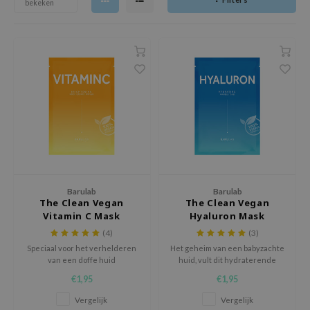
bekeken
chaamsverzorging
ila Co
Groene Thee
pverzorging
rr Cosmetics
Zoethout
cessoires
Beta-glucan
arulab
ni verzorgingsproducten
Centella Asiatica
pplementen
PDRN
 Lab
ts / Giftcard
Azelaic Acid
auty of Joseon
Mandelic Acid
llaMonster
lflower
nton
Barulab
Barulab
The Clean Vegan
The Clean Vegan
oré
Vitamin C Mask
Hyaluron Mask
(4)
(3)
ack Rouge
Speciaal voor het verhelderen
Het geheim van een babyzachte
the
van een doffe huid
huid, vult dit hydraterende
masker het vocht van binnenuit
najour
€1,95
€1,95
aan voor de perfecte bedauwde
en gehydrateerde look.
tish M
Vergelijk
Vergelijk