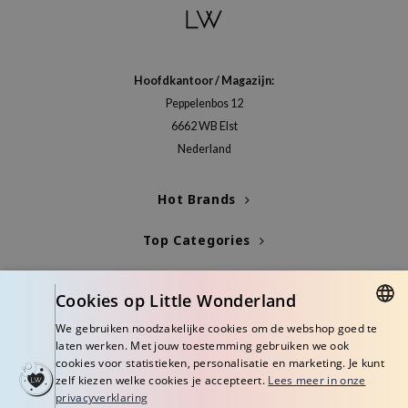
ianclub
RMA:B
leashia
Hoofdkantoor / Magazijn:
mbuzin
Peppelenbos 12
HI
6662 WB Elst
Nederland
e Potions
essed Moon
Hot Brands
ine
ora
Top Categories
lorgram
Blogs
xir
Cookies op Little Wonderland
IN&LAB
Info
We gebruiken noodzakelijke cookies om de webshop goed te
DUTCH
laten werken. Met jouw toestemming gebruiken we ook
ling Bird
cookies voor statistieken, personalisatie en marketing. Je kunt
ENGLISH
CREA &Honey
zelf kiezen welke cookies je accepteert.
Lees meer in onze
privacyverklaring
edly