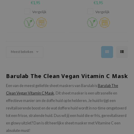
€1,95
€1,95
beschermen
zon
Vergelijk
Vergelijk
xsoon
onshot
CIFIC
rd
ogen
Meest bekeken
ne Less
ach C
Barulab The Clean Vegan Vitamin C Mask
ripera
Een van de meest geliefde sheet maskers van Barulab is
Barulab The
itfée
Clean Vegan Vitamin C Mask
. Dit sheet masker is een ultrasnelle en
ykology
effectieve manier om de doffe huid op te helderen. Je huid krijgt een
rito SEOUL
revitaliserende boost en de wat doffere huid wordt in no-time omgetoverd
tot een frisse, stralende huid. Dus wil jij een huid die er fris, gerevitaliseerd
unkang Yul
en glowy uitziet? Dan is dit heerlijke sheet masker met Vitamine C een
l Barrier
absolute must!