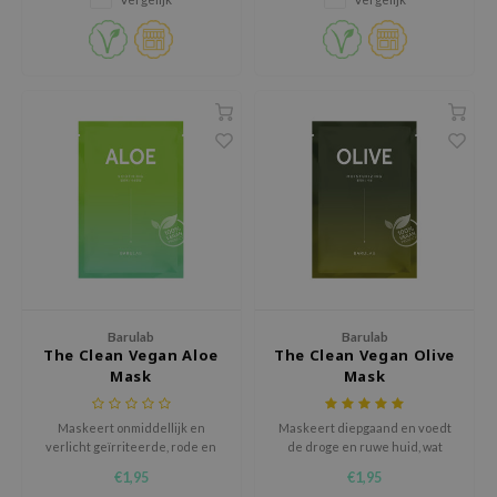
olio
en stralende glans geeft.
oir
ecipe
dia
 Skin
odal
nskin
ruharu Wonder
imish
ika Holika
Barulab
Barulab
GGEE
The Clean Vegan Aloe
The Clean Vegan Olive
Mask
Mask
Dew Care
iyoon
Maskeert onmiddellijk en
Maskeert diepgaand en voedt
m From
verlicht geïrriteerde, rode en
de droge en ruwe huid, wat
droge huid, wat resulteert in
resulteert in een stevig en
€1,95
€1,95
deed Labs
een levendige en frisse
stralend uiterlijk.