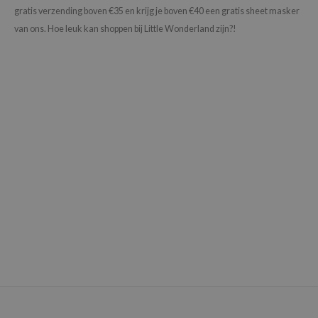
gratis verzending boven €35 en krijg je boven €40 een gratis sheet masker
e Face Shop
van ons. Hoe leuk kan shoppen bij Little Wonderland zijn?!
e Plant Base
e Saem
A'M
 Cool For School
rriden
oiareuke
icharm
 Cosmetics
lcos Kwailnara
-1
dah
SE
borian