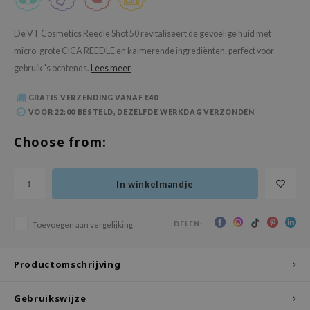
 Wishtrend
limax
De VT Cosmetics Reedle Shot 50 revitaliseert de gevoelige huid met
micro-grote CICA REEDLE en kalmerende ingrediënten, perfect voor
IO
gebruik 's ochtends.
Lees meer
SRX
riya
GRATIS VERZENDING VANAF €40
VOOR 22:00 BESTELD, DEZELFDE WERKDAG VERZONDEN
wytree
ctor.G
Choose from:
uble Dare
 Althea
In winkelmandje
 Ceuracle
zavecca
DELEN:
Toevoegen aan vergelijking
bryolisse
Productomschrijving
ude House
olio
Gebruikswijze
oir