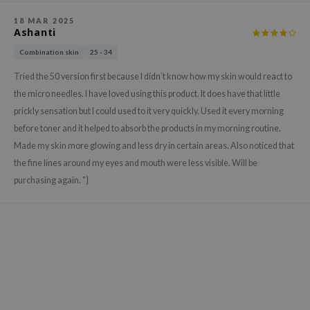
ehan
18 MAR 2025
Ashanti
ntree
Combination skin
25 - 34
s Skin
NIK
Tried the 50 version first because I didn’t know how my skin would react to
the micro needles. I have loved using this product. It does have that little
n Skin
prickly sensation but I could used to it very quickly. Used it every morning
jun
before toner and it helped to absorb the products in my morning routine.
solution
Made my skin more glowing and less dry in certain areas. Also noticed that
miso
the fine lines around my eyes and mouth were less visible. Will be
purchasing again. "}
irs
avuu
elf
se
ndal
dor