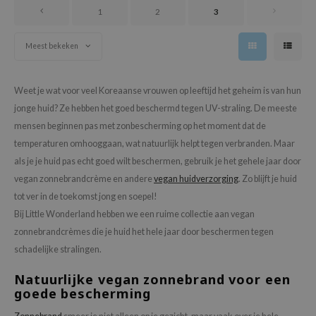
1
2
3
ecipe
dia
Meest bekeken
 Skin
odal
Weet je wat voor veel Koreaanse vrouwen op leeftijd het geheim is van hun
jonge huid? Ze hebben het goed beschermd tegen UV-straling. De meeste
nskin
mensen beginnen pas met zonbescherming op het moment dat de
ruharu Wonder
temperaturen omhooggaan, wat natuurlijk helpt tegen verbranden. Maar
imish
als je je huid pas echt goed wilt beschermen, gebruik je het gehele jaar door
ika Holika
vegan zonnebrandcrème en andere
vegan huidverzorging
. Zo blijft je huid
GGEE
tot ver in de toekomst jong en soepel!
Bij Little Wonderland hebben we een ruime collectie aan vegan
Dew Care
zonnebrandcrèmes die je huid het hele jaar door beschermen tegen
iyoon
schadelijke stralingen.
m From
Natuurlijke vegan zonnebrand voor een
deed Labs
goede bescherming
isfree