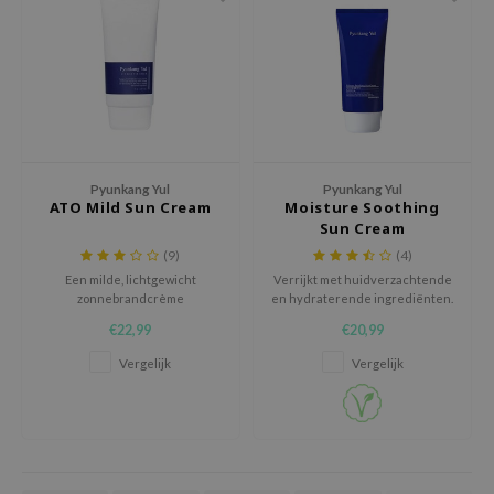
 Wishtrend
limax
IO
SRX
riya
wytree
Pyunkang Yul
Pyunkang Yul
ATO Mild Sun Cream
Moisture Soothing
ctor.G
Sun Cream
uble Dare
(9)
(4)
Een milde, lichtgewicht
Verrijkt met huidverzachtende
 Althea
zonnebrandcrème
en hydraterende ingrediënten.
geformuleerd met natuurlijke
De zachte formule maakt deze
 Ceuracle
€22,99
€20,99
extracten
zonnebrandcrème de perfecte
zavecca
beschermende oplossing voor
Vergelijk
Vergelijk
mensen met een gevoelige
bryolisse
huid.
ude House
olio
oir