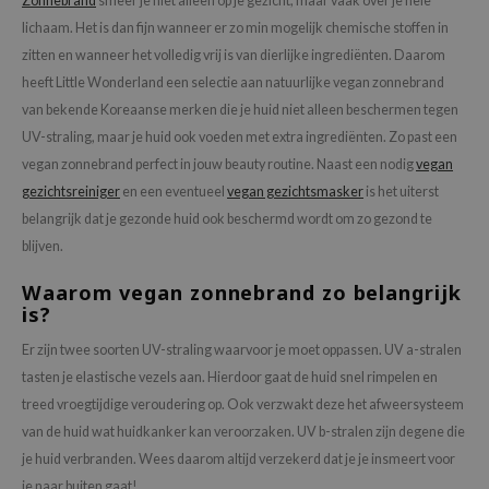
Zonnebrand
smeer je niet alleen op je gezicht, maar vaak over je hele
ehan
lichaam. Het is dan fijn wanneer er zo min mogelijk chemische stoffen in
ntree
zitten en wanneer het volledig vrij is van dierlijke ingrediënten. Daarom
heeft Little Wonderland een selectie aan natuurlijke vegan zonnebrand
s Skin
van bekende Koreaanse merken die je huid niet alleen beschermen tegen
NIK
UV-straling, maar je huid ook voeden met extra ingrediënten. Zo past een
n Skin
vegan zonnebrand perfect in jouw beauty routine. Naast een nodig
vegan
jun
gezichtsreiniger
en een eventueel
vegan gezichtsmasker
is het uiterst
belangrijk dat je gezonde huid ook beschermd wordt om zo gezond te
solution
blijven.
miso
Waarom vegan zonnebrand zo belangrijk
irs
is?
avuu
Er zijn twee soorten UV-straling waarvoor je moet oppassen. UV a-stralen
elf
tasten je elastische vezels aan. Hierdoor gaat de huid snel rimpelen en
se
treed vroegtijdige veroudering op. Ook verzwakt deze het afweersysteem
ndal
van de huid wat huidkanker kan veroorzaken. UV b-stralen zijn degene die
dor
je huid verbranden. Wees daarom altijd verzekerd dat je je insmeert voor
je naar buiten gaat!