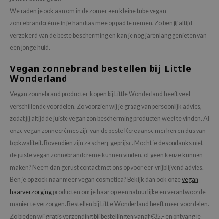
gom
We raden je ook aan om in de zomer een kleine tube vegan
arecipe
zonnebrandcrème in je handtas mee op pad te nemen. Zo ben jij altijd
neige
verzekerd van de beste bescherming en kan je nog jarenlang genieten van
CQUEEN
een jonge huid.
ke P:rem
Vegan zonnebrand bestellen bij Little
Wonderland
monde
sil
Vegan zonnebrand producten kopen bij Little Wonderland heeft veel
verschillende voordelen. Zo voorzien wij je graag van persoonlijk advies,
ry May
zodat jij altijd de juiste vegan zon bescherming producten weet te vinden. Al
diheal
onze vegan zonnecrèmes zijn van de beste Koreaanse merken en dus van
dipeel
topkwaliteit. Bovendien zijn ze scherp geprijsd. Mocht je desondanks niet
mebox
de juiste vegan zonnebrandcrème kunnen vinden, of geen keuze kunnen
maken? Neem dan gerust contact met ons op voor een vrijblijvend advies.
guhara
Ben je op zoek naar meer vegan cosmetica? Bekijk dan ook onze
vegan
seEnScene
haarverzorging
producten om je haar op een natuurlijke en verantwoorde
ssha
manier te verzorgen. Bestellen bij Little Wonderland heeft meer voordelen.
zon
Zo bieden wij gratis verzending bij bestellingen vanaf €35,- en ontvang je