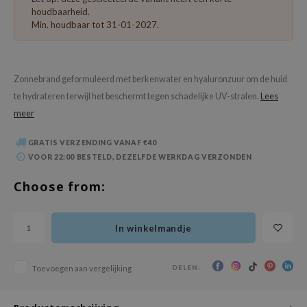
 Wishtrend
houdbaarheid.
Min. houdbaar tot 31-01-2027.
limax
IO
SRX
Zonnebrand geformuleerd met berkenwater en hyaluronzuur om de huid
riya
te hydrateren terwijl het beschermt tegen schadelijke UV-stralen.
Lees
meer
wytree
ctor.G
GRATIS VERZENDING VANAF €40
uble Dare
VOOR 22:00 BESTELD, DEZELFDE WERKDAG VERZONDEN
 Althea
Choose from:
 Ceuracle
zavecca
In winkelmandje
bryolisse
ude House
DELEN:
Toevoegen aan vergelijking
olio
oir