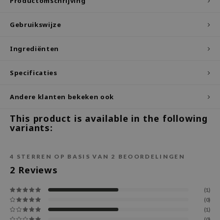
Productomschrijving
ecipe
Gebruikswijze
dia
 Skin
Ingrediënten
odal
Specificaties
nskin
ruharu Wonder
Andere klanten bekeken ook
imish
This product is available in the following
ika Holika
variants:
GGEE
Dew Care
4
STERREN OP BASIS VAN
2
BEOORDELINGEN
iyoon
2
Reviews
m From
(1)
deed Labs
(0)
(1)
isfree
(0)