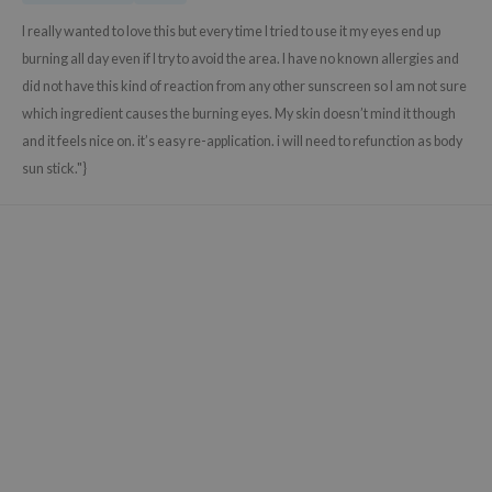
gom
I really wanted to love this but every time I tried to use it my eyes end up
arecipe
burning all day even if I try to avoid the area. I have no known allergies and
neige
did not have this kind of reaction from any other sunscreen so I am not sure
CQUEEN
which ingredient causes the burning eyes. My skin doesn’t mind it though
ke P:rem
and it feels nice on. it’s easy re-application. i will need to refunction as body
sun stick."}
monde
sil
ry May
diheal
dipeel
mebox
guhara
seEnScene
ssha
zon