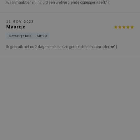
gom
waarmaakt en mijn huid een welverdiende oppepper geeft."}
arecipe
neige
11 NOV 2023
Maartje
CQUEEN
Gevoelige huid
&lt; 18
ke P:rem
Ik gebruik het nu 2 dagen en het is zo goed echt een aanrader ❤️"}
monde
sil
ry May
diheal
dipeel
mebox
guhara
seEnScene
ssha
zon