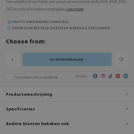
Een reisset met een toner, een serum en een crème uit de AHA, BHA, PHA
 Wishtrend
30 Days Miracle huidverzorgingslijn.
Lees meer
limax
IO
GRATIS VERZENDING VANAF €40
VOOR 22:00 BESTELD, DEZELFDE WERKDAG VERZONDEN
SRX
Choose from:
riya
wytree
In winkelmandje
ctor.G
uble Dare
DELEN:
Toevoegen aan vergelijking
 Althea
 Ceuracle
Productomschrijving
zavecca
bryolisse
Specificaties
ude House
Andere klanten bekeken ook
olio
oir