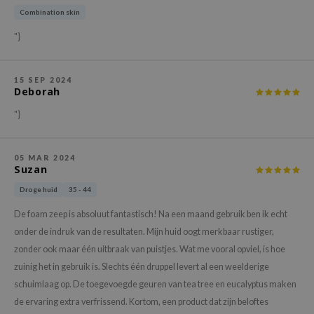
ehan
Combination skin
ntree
"}
s Skin
NIK
15 SEP 2024
Deborah
n Skin
"}
jun
solution
05 MAR 2024
miso
Suzan
irs
Droge huid
35 - 44
avuu
De foam zeep is absoluut fantastisch! Na een maand gebruik ben ik echt
elf
onder de indruk van de resultaten. Mijn huid oogt merkbaar rustiger,
zonder ook maar één uitbraak van puistjes. Wat me vooral opviel, is hoe
se
zuinig het in gebruik is. Slechts één druppel levert al een weelderige
ndal
schuimlaag op. De toegevoegde geuren van tea tree en eucalyptus maken
dor
de ervaring extra verfrissend. Kortom, een product dat zijn beloftes