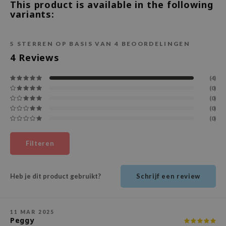
This product is available in the following
variants:
ecipe
dia
5
STERREN OP BASIS VAN
4
BEOORDELINGEN
 Skin
4
Reviews
odal
nskin
(4)
(0)
ruharu Wonder
(0)
(0)
imish
(0)
ika Holika
GGEE
Filteren
Dew Care
iyoon
Heb je dit product gebruikt?
Schrijf een review
m From
deed Labs
11 MAR 2025
isfree
Peggy