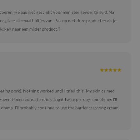
beren. Helaas niet geschikt voor mijn zeer gevoelige huid. Na
eg ik er allemaal bultjes van. Pas op met deze producten als je
 kijken naar een milder product."}
ting pork). Nothing worked until I tried this! My skin calmed
ven't been consistent in using it twice per day, sometimes I'll
n drama. I'll probably continue to use the barrier restoring cream,