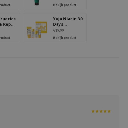
product
Bekijk product
Truecica
Yuja Niacin 30
e Repair
Days
r Kit
Brightening
€19,99
Starter Kit
product
Bekijk product