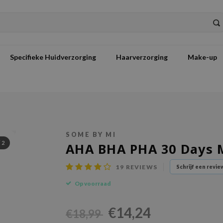
Specifieke Huidverzorging
Haarverzorging
Make-up
SOME BY MI
/
2
AHA BHA PHA 30 Days M
19
REVIEWS
Schrijf een revie
Op voorraad
€14,24
€18,99