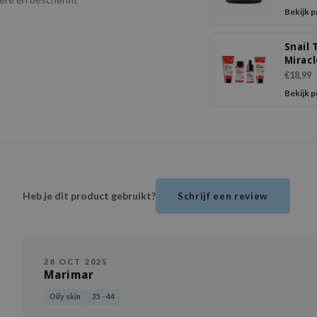
Bekijk 
Snail 
Miracl
Starte
€18,99
Bekijk 
Heb je dit product gebruikt?
Schrijf een review
28 OCT 2025
Marimar
Oily skin
35 - 44