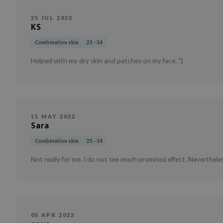
25 JUL 2022
KS
Combination skin
25 - 34
Helped with my dry skin and patches on my face. "}
11 MAY 2022
Sara
Combination skin
25 - 34
Not really for me. I do not see much promised effect. Nevertheles
05 APR 2022