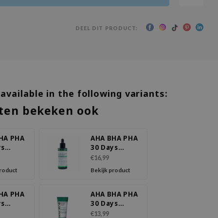
DEEL DIT PRODUCT:
 available in the following variants:
ten bekeken ook
HA PHA
AHA BHA PHA
ys
30 Days
e Toner
Miracle Serum
€16,99
product
Bekijk product
HA PHA
AHA BHA PHA
ys
30 Days
le Cream
Miracle Foam
€13,99