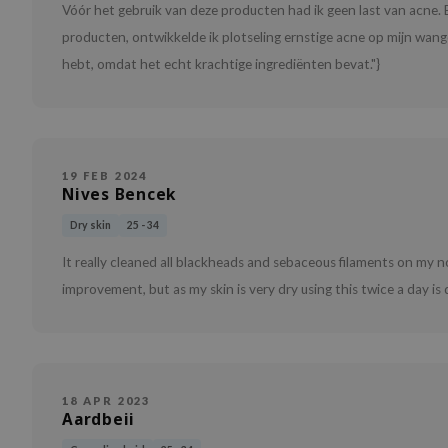
Vóór het gebruik van deze producten had ik geen last van acne.
producten, ontwikkelde ik plotseling ernstige acne op mijn wangen
hebt, omdat het echt krachtige ingrediënten bevat."}
19 FEB 2024
Nives Bencek
Dry skin
25 - 34
It really cleaned all blackheads and sebaceous filaments on my no
improvement, but as my skin is very dry using this twice a day is
18 APR 2023
Aardbeii