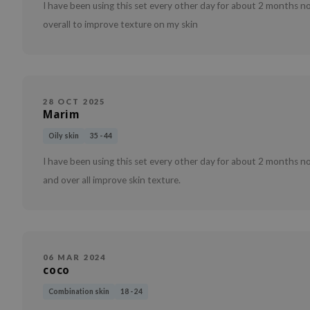
I have been using this set every other day for about 2 months n
overall to improve texture on my skin
28 OCT 2025
Marim
Oily skin
35 - 44
I have been using this set every other day for about 2 months n
and over all improve skin texture.
06 MAR 2024
coco
Combination skin
18 - 24