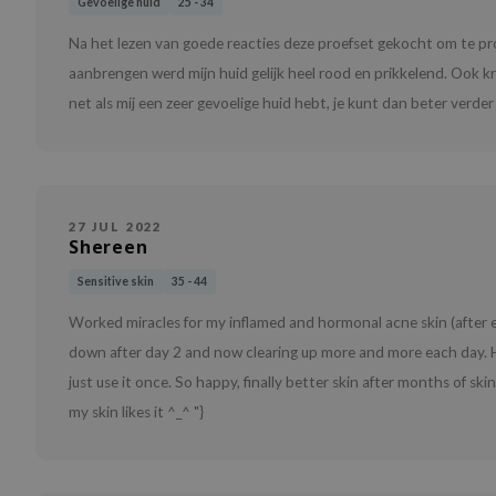
Gevoelige huid
25 - 34
Na het lezen van goede reacties deze proefset gekocht om te pro
aanbrengen werd mijn huid gelijk heel rood en prikkelend. Ook kre
net als mij een zeer gevoelige huid hebt, je kunt dan beter verder
27 JUL 2022
Shereen
Sensitive skin
35 - 44
Worked miracles for my inflamed and hormonal acne skin (after ea
down after day 2 and now clearing up more and more each day. Ha
just use it once. So happy, finally better skin after months of ski
my skin likes it ^_^ "}