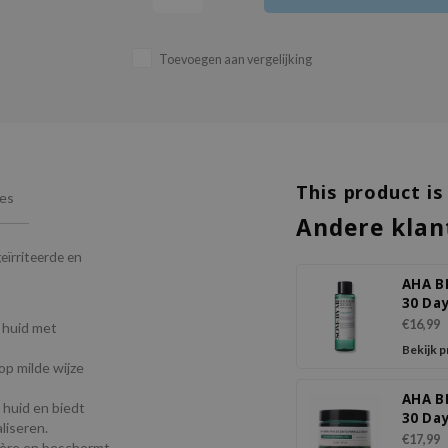
Toevoegen aan vergelijking
This product is
ies
Andere klan
ïrriteerde en
AHA B
30 Da
Miracl
€16,99
e huid met
Bekijk 
op milde wijze
AHA B
 huid en biedt
30 Da
liseren.
Mirac
€17,99
rière en beschermt