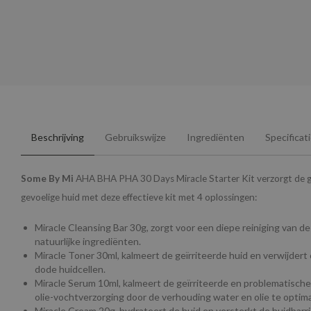
Beschrijving
Gebruikswijze
Ingrediënten
Specificat
Some By Mi
AHA BHA PHA 30 Days Miracle Starter Kit verzorgt de ge
gevoelige huid met deze effectieve kit met 4 oplossingen:
Miracle Cleansing Bar 30g, zorgt voor een diepe reiniging van d
natuurlijke ingrediënten.
Miracle Toner 30ml, kalmeert de geïrriteerde huid en verwijdert 
dode huidcellen.
Miracle Serum 10ml, kalmeert de geïrriteerde en problematische
olie-vochtverzorging door de verhouding water en olie te optima
Miracle Cream 20g, hydrateert de huid en versterkt de huidbar