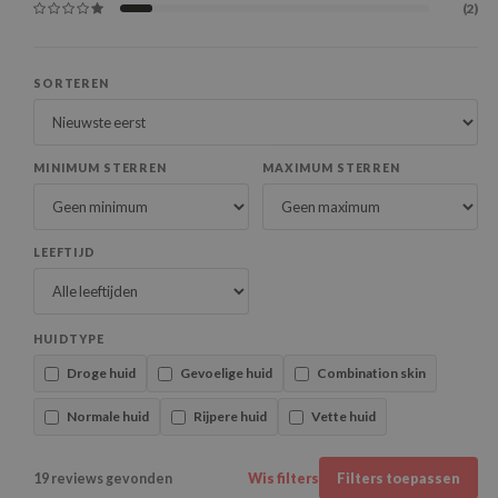
(2)
SORTEREN
MINIMUM STERREN
MAXIMUM STERREN
LEEFTIJD
HUIDTYPE
Droge huid
Gevoelige huid
Combination skin
Normale huid
Rijpere huid
Vette huid
19 reviews gevonden
Wis filters
Filters toepassen