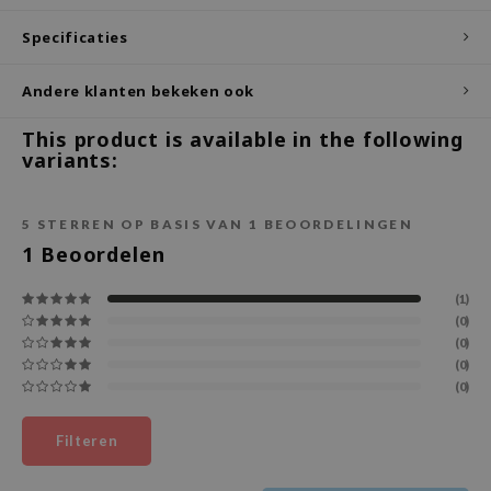
ecipe
Specificaties
dia
Andere klanten bekeken ook
 Skin
This product is available in the following
odal
variants:
nskin
ruharu Wonder
5
STERREN OP BASIS VAN
1
BEOORDELINGEN
imish
1
Beoordelen
ika Holika
(1)
GGEE
(0)
Dew Care
(0)
(0)
iyoon
(0)
m From
deed Labs
Filteren
isfree