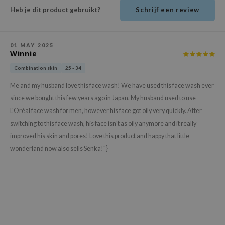
ehan
Heb je dit product gebruikt?
Schrijf een review
ntree
s Skin
01 MAY 2025
Winnie
NIK
Combination skin
25 - 34
n Skin
Me and my husband love this face wash! We have used this face wash ever
jun
since we bought this few years ago in Japan. My husband used to use
solution
L'Oréal face wash for men, however his face got oily very quickly. After
miso
switching to this face wash, his face isn't as oily anymore and it really
irs
improved his skin and pores! Love this product and happy that little
avuu
wonderland now also sells Senka!"}
elf
se
ndal
dor