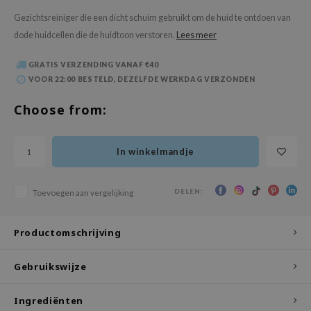
 Wishtrend
Gezichtsreiniger die een dicht schuim gebruikt om de huid te ontdoen van
limax
dode huidcellen die de huidtoon verstoren.
Lees meer
IO
GRATIS VERZENDING VANAF €40
SRX
VOOR 22:00 BESTELD, DEZELFDE WERKDAG VERZONDEN
riya
Choose from:
wytree
ctor.G
In winkelmandje
uble Dare
 Althea
DELEN:
Toevoegen aan vergelijking
 Ceuracle
zavecca
Productomschrijving
bryolisse
Gebruikswijze
ude House
olio
Ingrediënten
oir