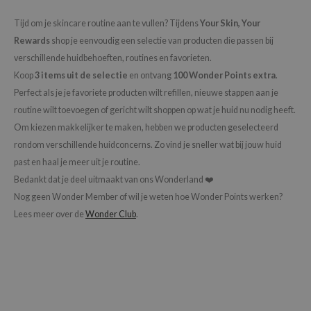
chaamsverzorging
ila Co
Groene Thee
Tijd om je skincare routine aan te vullen? Tijdens
Your Skin, Your
pverzorging
rr Cosmetics
Zoethout
Rewards
shop je eenvoudig een selectie van producten die passen bij
verschillende huidbehoeften, routines en favorieten.
cessoires
rulab
Beta-glucan
Koop
3 items uit de selectie
en ontvang
100 Wonder Points extra
.
ni verzorgingsproducten
 Lab
Centella Asiatica
Perfect als je je favoriete producten wilt refillen, nieuwe stappen aan je
pplementen
auty of Joseon
PDRN
routine wilt toevoegen of gericht wilt shoppen op wat je huid nu nodig heeft.
ts / Giftcard
llaMonster
Azelaic Acid
Om kiezen makkelijker te maken, hebben we producten geselecteerd
rondom verschillende huidconcerns. Zo vind je sneller wat bij jouw huid
lflower
Mandelic Acid
past en haal je meer uit je routine.
nton
Bedankt dat je deel uitmaakt van ons Wonderland ❤️
oré
Nog geen Wonder Member of wil je weten hoe Wonder Points werken?
ack Rouge
Lees meer over de
Wonder Club
.
the
najour
tish M
eno