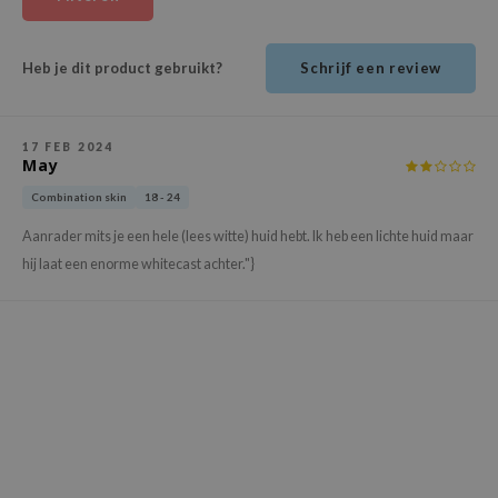
ehan
ntree
Heb je dit product gebruikt?
Schrijf een review
s Skin
NIK
17 FEB 2024
n Skin
May
jun
Combination skin
18 - 24
solution
Aanrader mits je een hele (lees witte) huid hebt. Ik heb een lichte huid maar
miso
hij laat een enorme whitecast achter."}
irs
avuu
elf
se
ndal
dor