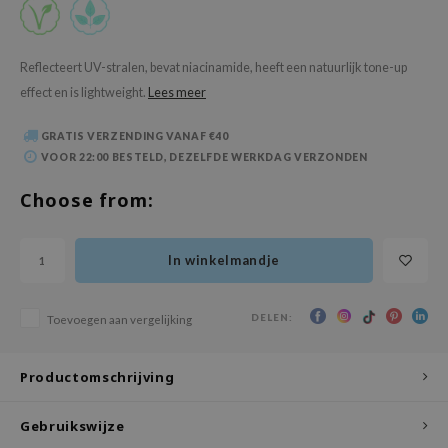
 Wishtrend
limax
Reflecteert UV-stralen, bevat niacinamide, heeft een natuurlijk tone-up
IO
effect en is lightweight.
Lees meer
SRX
riya
GRATIS VERZENDING VANAF €40
VOOR 22:00 BESTELD, DEZELFDE WERKDAG VERZONDEN
wytree
Choose from:
ctor.G
uble Dare
In winkelmandje
 Althea
 Ceuracle
DELEN:
Toevoegen aan vergelijking
zavecca
bryolisse
Productomschrijving
ude House
olio
Gebruikswijze
oir