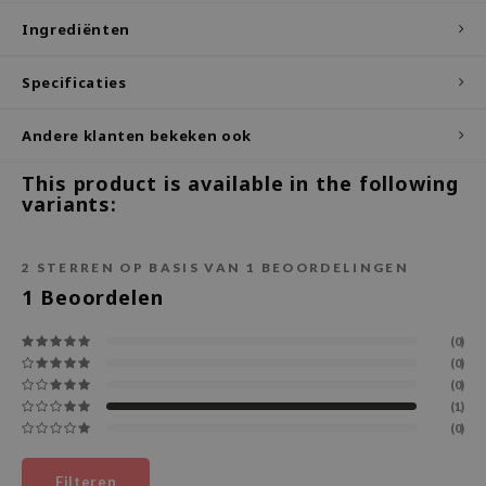
Ingrediënten
ecipe
dia
Specificaties
 Skin
odal
Andere klanten bekeken ook
nskin
This product is available in the following
variants:
ruharu Wonder
imish
2
STERREN OP BASIS VAN
1
BEOORDELINGEN
ika Holika
1
Beoordelen
GGEE
Dew Care
(0)
(0)
iyoon
(0)
m From
(1)
(0)
deed Labs
isfree
Filteren