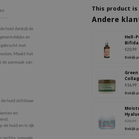
This product is
ies
Andere klan
 de huid dankzij de
Hell-
igmentvlekjes en
Bifida
rtgebracht met
Prem
€20,99
gnesium. Maakt het
Ampl
Bekijk 
ert de aanmaak van
Green
Collag
Pack
€16,99
Bekijk 
de huid zichtbaar
Moist
idanten en
Hyalu
rend.
Acid 
€20,99
de huid en is rijk
Crea
Bekijk 
n zachte, soepele