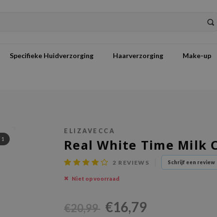
Specifieke Huidverzorging
Haarverzorging
Make-up
ELIZAVECCA
/
1
Real White Time Milk 
2
REVIEWS
Schrijf een review
Niet op voorraad
€16,79
€20,99