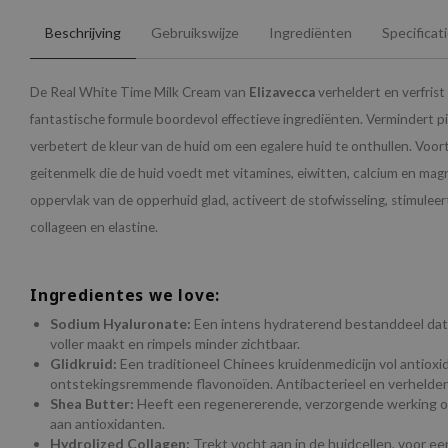
Beschrijving
Gebruikswijze
Ingrediënten
Specificat
De Real White Time Milk Cream van
Elizavecca
verheldert en verfrist
fantastische formule boordevol effectieve ingrediënten. Vermindert p
verbetert de kleur van de huid om een egalere huid te onthullen. Voo
geitenmelk die de huid voedt met vitamines, eiwitten, calcium en ma
oppervlak van de opperhuid glad, activeert de stofwisseling, stimule
collageen en elastine.
Ingredientes we love:
Sodium Hyaluronate:
Een intens hydraterend bestanddeel dat 
voller maakt en rimpels minder zichtbaar.
Glidkruid:
Een traditioneel Chinees kruidenmedicijn vol antiox
ontstekingsremmende flavonoïden. Antibacterieel en verhelde
Shea Butter:
Heeft een regenererende, verzorgende werking op 
aan antioxidanten.
Hydrolized Collagen:
Trekt vocht aan in de huidcellen, voor ee