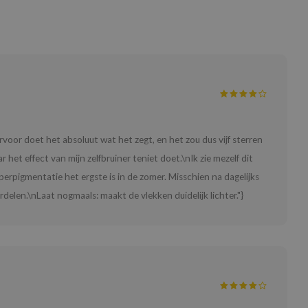
oor doet het absoluut wat het zegt, en het zou dus vijf sterren
het effect van mijn zelfbruiner teniet doet.\nIk zie mezelf dit
erpigmentatie het ergste is in de zomer. Misschien na dagelijks
delen.\nLaat nogmaals: maakt de vlekken duidelijk lichter."}