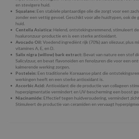
en stevigere huid.
Squalane:
Een stabiele plantaardige olie die zorgt voor een zach
zonder een vettig gevoel. Geschikt voor alle huidtypen, ook de 
huid.
Centella Asiatica:
Helend, ontstekingsremmend, stimuleert de 
hyaluronzuur-productie en is een sterke antioxidant.
Avocado Oil:
Voedend ingrediënt rijk (70%) aan oliezuur, plus m
vitamines A, E, en D.
Salix nigra (willow) bark extract:
Bevat van nature een stof die
Salicylzuur, en bevat flavonoïden en fenolzuren die voor een o
kalmerende werking zorgen.
Postelein:
Een traditionele Koreaanse plant die ontstekingsr
werkingen heeft en een sterke antioxidant is.
Ascorbic Acid:
Antioxidant die de productie van collageen stim
hyperpigmentatie vermindert en UV-bescherming een boost ge
Niacinamide:
Effectief tegen huidveroudering, vermindert zichtba
Stimuleert de productie van ceramiden en vervaagt hyperpigmen