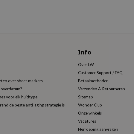
Info
Over LW
Customer Support / FAQ
eten over sheet maskers
Betaalmethoden
t overdatum?
Verzenden & Retourneren
es voor elk huidtype
Sitemap
nd de beste anti-aging strategie is
Wonder Club
Onze winkels
Vacatures
Herroeping aanvragen