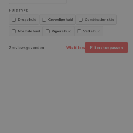
HUIDTYPE
Droge huid
Gevoelige huid
Combination skin
Normale huid
Rijpere huid
Vette huid
2 reviews gevonden
Wis filters
Filters toepassen