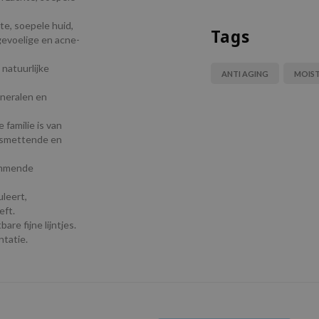
te, soepele huid,
Tags
gevoelige en acne-
natuurlijke
ANTI AGING
MOIST
ineralen en
 familie is van
ntsmettende en
emmende
uleert,
eft.
re fijne lijntjes.
tatie.