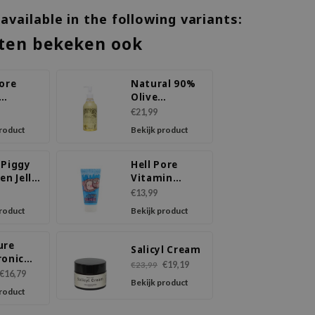
 available in the following variants:
ten bekeken ook
Pore
Natural 90%
Olive
ium
Cleansing Oil
€21,99
e
product
Bekijk product
 Piggy
Hell Pore
en Jella
Vitamin
Peeling Gel
€13,99
product
Bekijk product
ure
Salicyl Cream
ronic
€19,19
€23,99
Memory
€16,79
Bekijk product
m
product