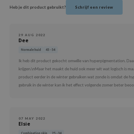
Heb je dit product gebruikt?
Schrijf een review
29 AUG 2022
Dee
Normale huid
45 - 54
Ik heb dit product gekocht omwille van hyperpigmentation. Daarv
krijgen.\nMaar het maakt de huid ook meer wit wat logisch is maar 
product eerder in de winter gebruiken wat zonde is omdat de hyp
gebruik in de winter kan ik het effect volgende zomer beter beoor
07 MAY 2022
Elsie
Combination skin
25 - 34