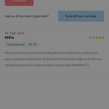
Filteren
ehan
ntree
Heb je dit product gebruikt?
Schrijf een review
s Skin
NIK
09 FEB 2025
n Skin
Milla
jun
Gevoelige huid
18 - 24
solution
Merk echt een verschil in de zichtbaarheid van mijn poriën, na deze een
miso
paar maanden te gebruiken. Je doet echt lang met één potje en er zit meer
irs
dan genoeg serum in. Ga deze zeker nog een keer bestellen :)"}
avuu
elf
se
ndal
dor