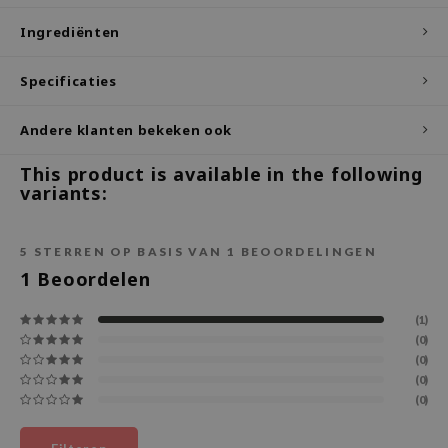
ecipe
Ingrediënten
dia
Specificaties
 Skin
odal
Andere klanten bekeken ook
nskin
This product is available in the following
ruharu Wonder
variants:
imish
ika Holika
5
STERREN OP BASIS VAN
1
BEOORDELINGEN
1
Beoordelen
GGEE
Dew Care
(1)
iyoon
(0)
(0)
m From
(0)
(0)
deed Labs
isfree