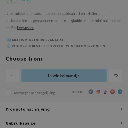
 Wishtrend
limax
Deze milde toner pads met dennennaaldextract en exfoliërende
bestanddelen zorgen voor een heldere en gladde teint en minimaliseren de
IO
poriën.
Lees meer
SRX
riya
GRATIS VERZENDING VANAF €40
VOOR 22:00 BESTELD, DEZELFDE WERKDAG VERZONDEN
wytree
ctor.G
Choose from:
uble Dare
 Althea
In winkelmandje
 Ceuracle
zavecca
DELEN:
Toevoegen aan vergelijking
bryolisse
Productomschrijving
ude House
olio
Gebruikswijze
oir